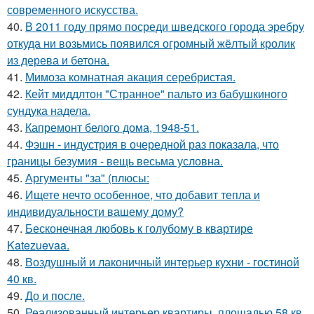
современного искусства.
40.
В 2011 году прямо посреди шведского города эребру
откуда ни возьмись появился огромный жёлтый кролик
из дерева и бетона.
41.
Мимоза комнатная акация серебристая.
42.
Кейт миддлтон "Странное" пальто из бабушкиного
сундука надела.
43.
Капремонт белого дома, 1948-51.
44.
Фэшн - индустрия в очередной раз показала, что
границы безумия - вещь весьма условна.
45.
Аргументы "за" (плюсы:
46.
Ищете нечто особенное, что добавит тепла и
индивидуальности вашему дому?
47.
Бесконечная любовь к голубому в квартире
Katezuevaa.
48.
Воздушный и лаконичный интерьер кухни - гостиной
40 кв.
49.
До и после.
50.
Реализованный интерьер квартиры, площадью 58 кв.