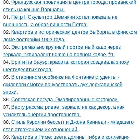
30.
Французская провинция в центре города: прованский
стиль на крыше Варшавы.
31.
Пётр I. Скульптор Шемякин хотел показать не
внешность, а образ личности Петра:
32.
Квартира в историческом центре Выборга, в финском
доме постройки 1903 года.
33.
Экстремально крупный портретный кадр через
зеркало, эквивалент 50mm на полном кадре, f/1.
34.
Бригитта Бауэр: красота, которая создавала эпоху
шестидесятых годов.
35.
В старинном особняке на Фонтанке студенты -
филологи смогли почувствовать дух державинской
эпохи.
36.
Советская посуда. Эмалированные кастрюли.
37.
Васту рассматривает зеркало не как декор, а как
усилитель энергии пространства.
38.
Стиль Кэролин бессетт и Джона Кеннеди - младшего
стал отражением их отношений.
39.
Квартира в Риме: цвета долины тибра и коллекция