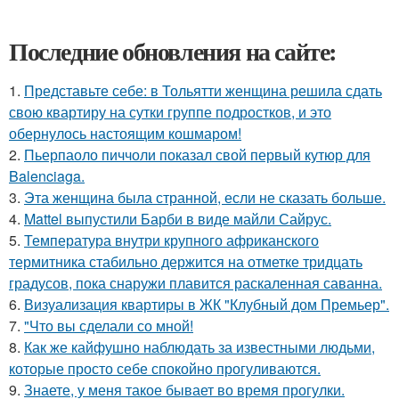
Последние обновления на сайте:
1.
Представьте себе: в Тольятти женщина решила сдать
свою квартиру на сутки группе подростков, и это
обернулось настоящим кошмаром!
2.
Пьерпаоло пиччоли показал свой первый кутюр для
Balenciaga.
3.
Эта женщина была странной, если не сказать больше.
4.
Mattel выпустили Барби в виде майли Сайрус.
5.
Температура внутри крупного африканского
термитника стабильно держится на отметке тридцать
градусов, пока снаружи плавится раскаленная саванна.
6.
Визуализация квартиры в ЖК "Клубный дом Премьер".
7.
"Что вы сделали со мной!
8.
Как же кайфушно наблюдать за известными людьми,
которые просто себе спокойно прогуливаются.
9.
Знаете, у меня такое бывает во время прогулки.