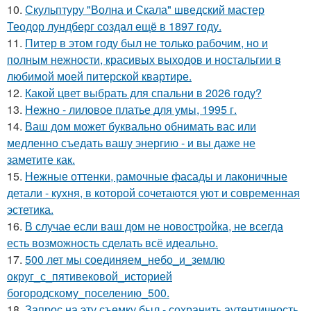
10.
Скульптуру "Волна и Скала" шведский мастер
Теодор лундберг создал ещё в 1897 году.
11.
Питер в этом году был не только рабочим, но и
полным нежности, красивых выходов и ностальгии в
любимой моей питерской квартире.
12.
Какой цвет выбрать для спальни в 2026 году?
13.
Нежно - лиловое платье для умы, 1995 г.
14.
Ваш дом может буквально обнимать вас или
медленно съедать вашу энергию - и вы даже не
заметите как.
15.
Нежные оттенки, рамочные фасады и лаконичные
детали - кухня, в которой сочетаются уют и современная
эстетика.
16.
В случае если ваш дом не новостройка, не всегда
есть возможность сделать всё идеально.
17.
500 лет мы соединяем_небо_и_землю
округ_с_пятивековой_историей
богородскому_поселению_500.
18.
Запрос на эту съемку был - сохранить аутентичность