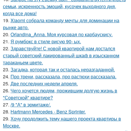
семьи, искренность эмоций, кусочек выходного дня,
когда все дома!
19.
Xiaomi собрала команду мечты для доминации на
рынке авто.
20.
Orlandina_Anna. Моя курсовая по карбаускису.
21.
Я румбокс в стиле рисую 90- ых.
22.
Здравствуйте! С новой квартирой нам достался
старый советский лакированный шкаф в изысканном
тараканьем цвете.
23.
Загадка, которая так и осталась неразгаданной.
24.
Про трени, рассказала, про растюхи рассказала.
25.
Две последних недели апреля.
26.
Чего хочется людям, прожившим долгую жизнь в
"Советской" квартире?
27.
/9 "А" в эрмитаже/.
28.
Hartmann Mercedes - Benz Sprinter.
29.
Хочу продолжить тему нашего проекта квартиры в
Москве.