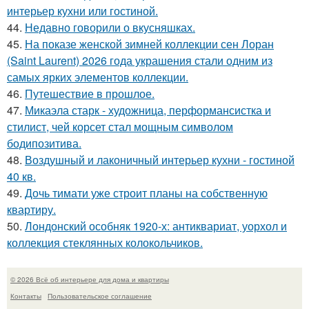
интерьер кухни или гостиной.
44.
Недавно говорили о вкусняшках.
45.
На показе женской зимней коллекции сен Лоран
(Saint Laurent) 2026 года украшения стали одним из
самых ярких элементов коллекции.
46.
Путешествие в прошлое.
47.
Микаэла старк - художница, перформансистка и
стилист, чей корсет стал мощным символом
бодипозитива.
48.
Воздушный и лаконичный интерьер кухни - гостиной
40 кв.
49.
Дочь тимати уже строит планы на собственную
квартиру.
50.
Лондонский особняк 1920-х: антиквариат, уорхол и
коллекция стеклянных колокольчиков.
© 2026 Всё об интерьере для дома и квартиры
Контакты
Пользовательское соглашение