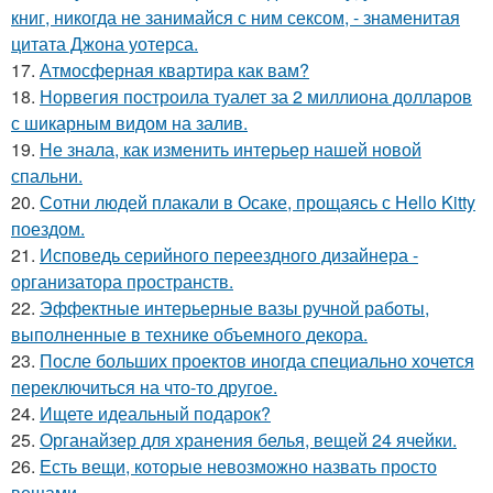
книг, никогда не занимайся с ним сексом, - знаменитая
цитата Джона уотерса.
17.
Атмосферная квартира как вам?
18.
Норвегия построила туалет за 2 миллиона долларов
с шикарным видом на залив.
19.
Не знала, как изменить интерьер нашей новой
спальни.
20.
Сотни людей плакали в Осаке, прощаясь с Hello Kitty
поездом.
21.
Исповедь серийного переездного дизайнера -
организатора пространств.
22.
Эффектные интерьерные вазы ручной работы,
выполненные в технике объемного декора.
23.
После больших проектов иногда специально хочется
переключиться на что-то другое.
24.
Ищете идеальный подарок?
25.
Органайзер для хранения белья, вещей 24 ячейки.
26.
Есть вещи, которые невозможно назвать просто
вещами.