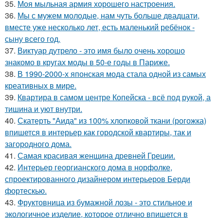
35.
Моя мыльная армия хорошего настроения.
36.
Мы с мужем молодые, нам чуть больше двадцати,
вместе уже несколько лет, есть маленький ребёнок -
сыну всего год.
37.
Виктуар дутрело - это имя было очень хорошо
знакомо в кругах моды в 50-е годы в Париже.
38.
В 1990-2000-х японская мода стала одной из самых
креативных в мире.
39.
Квартира в самом центре Копейска - всё под рукой, а
тишина и уют внутри.
40.
Скатерть "Аида" из 100% хлопковой ткани (рогожка)
впишется в интерьер как городской квартиры, так и
загородного дома.
41.
Самая красивая женщина древней Греции.
42.
Интерьер георгианского дома в норфолке,
спроектированного дизайнером интерьеров Берди
фортескью.
43.
Фруктовница из бумажной лозы - это стильное и
экологичное изделие, которое отлично впишется в