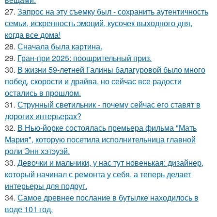
27.
Запрос на эту съемку был - сохранить аутентичность
семьи, искренность эмоций, кусочек выходного дня,
когда все дома!
28.
Сначала была картина.
29.
Гран-при 2025: поощрительный приз.
30.
В жизни 59-летней Галины балагуровой было много
побед, скорости и драйва, но сейчас все радости
остались в прошлом.
31.
Струнный светильник - почему сейчас его ставят в
дорогих интерьерах?
32.
В Нью-йорке состоялась премьера фильма "Мать
Мария", которую посетила исполнительница главной
роли Энн хэтэуэй.
33.
Девочки и мальчики, у нас тут новенькая: дизайнер,
который начинал с ремонта у себя, а теперь делает
интерьеры для подруг.
34.
Самое древнее послание в бутылке находилось в
воде 101 год.