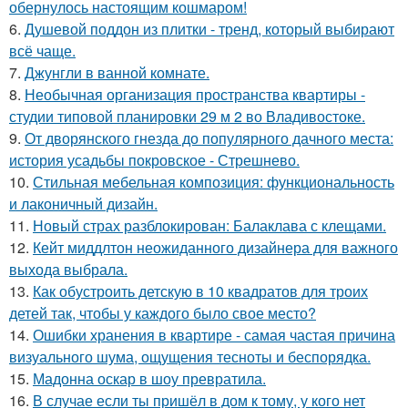
обернулось настоящим кошмаром!
6.
Душевой поддон из плитки - тренд, который выбирают
всё чаще.
7.
Джунгли в ванной комнате.
8.
Необычная организация пространства квартиры -
студии типовой планировки 29 м 2 во Владивостоке.
9.
От дворянского гнезда до популярного дачного места:
история усадьбы покровское - Стрешнево.
10.
Стильная мебельная композиция: функциональность
и лаконичный дизайн.
11.
Новый страх разблокирован: Балаклава с клещами.
12.
Кейт миддлтон неожиданного дизайнера для важного
выхода выбрала.
13.
Как обустроить детскую в 10 квадратов для троих
детей так, чтобы у каждого было свое место?
14.
Ошибки хранения в квартире - самая частая причина
визуального шума, ощущения тесноты и беспорядка.
15.
Мадонна оскар в шоу превратила.
16.
В случае если ты пришёл в дом к тому, у кого нет