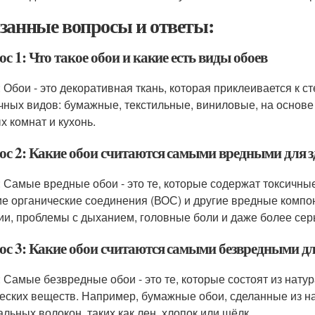
занные вопросы и ответы:
с 1: Что такое обои и какие есть виды обоев
: Обои - это декоративная ткань, которая приклеивается к
чных видов: бумажные, текстильные, виниловые, на основе
х комнат и кухонь.
ос 2: Какие обои считаются самыми вредными для 
: Самые вредные обои - это те, которые содержат токсичны
ие органические соединения (ВОС) и другие вредные компо
ии, проблемы с дыханием, головные боли и даже более се
ос 3: Какие обои считаются самыми безвредными дл
: Самые безвредные обои - это те, которые состоят из нат
еских веществ. Например, бумажные обои, сделанные из на
альных волокон, таких как лен, хлопок или шёлк.