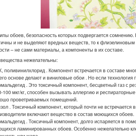
типы обоев, безопасность которых подвергается сомнению.
гичны и не выделяют вредных веществ, то к флизелиновым 
ости – не сами материалы, а компоненты в их составе.
 вещества нежелательны:
, поливинилхлорид . Компонент встречается в составе мно
его основе делают и виниловые обои . Но если технология 
мальдегид . Это токсичный компонент, бесцветный газ с р
0-100 мкг/кг, способен вызывать аллергию и респираторные
ошо проветриваемых помещений.
зол . Токсичный компонент, который почти не встречается 
изводители включают вещество в состав моющихся обоев.
мальдегид . Токсичный компонент, долго испаряется в пом
щихся ламинированных обоев. Особенно нежелательно кле
жность или жара.