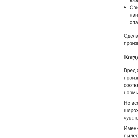
Сви
нан
опа
Сдела
произ
Когд
Вред 
произ
соотв
нормы
Но вс
шерох
чувст
Именн
пылес