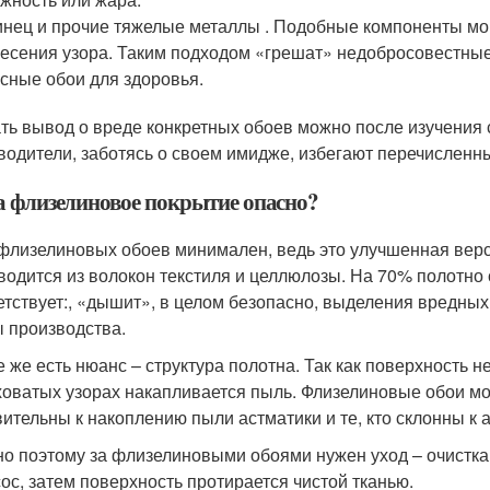
нец и прочие тяжелые металлы . Подобные компоненты могу
есения узора. Таким подходом «грешат» недобросовестны
сные обои для здоровья.
ть вывод о вреде конкретных обоев можно после изучения с
водители, заботясь о своем имидже, избегают перечисленн
а флизелиновое покрытие опасно?
флизелиновых обоев минимален, ведь это улучшенная вер
водится из волокон текстиля и целлюлозы. На 70% полотно с
етствует:, «дышит», в целом безопасно, выделения вредных
 производства.
е же есть нюанс – структура полотна. Так как поверхность 
оватых узорах накапливается пыль. Флизелиновые обои мо
вительны к накоплению пыли астматики и те, кто склонны к 
о поэтому за флизелиновыми обоями нужен уход – очистка
ос, затем поверхность протирается чистой тканью.