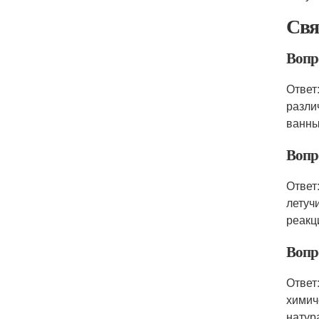
Свя
Вопро
Ответ
разли
ванны
Вопр
Ответ
летуч
реакц
Вопр
Ответ
химич
натур