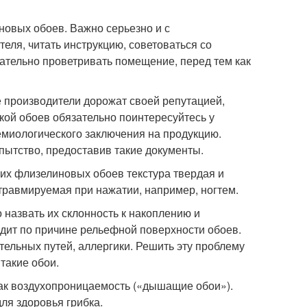
новых обоев. Важно серьезно и с
еля, читать инструкцию, советоваться со
ательно проветривать помещение, перед тем как
е производители дорожат своей репутацией,
кой обоев обязательно поинтересуйтесь у
емиологического заключения на продукцию.
ытство, предоставив такие документы.
щих флизелиновых обоев текстура твердая и
о травмируемая при нажатии, например, ногтем.
назвать их склонность к накоплению и
дит по причине рельефной поверхности обоев.
тельных путей, аллергики. Решить эту проблему
такие обои.
как воздухопроницаемость («дышащие обои»).
ля здоровья грибка.