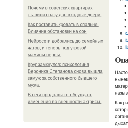
Почему в советских квартирах
ставили сразу две входные двери.
Как поставить кровать в спальне.
Влияние обстановки на сон
К
К
Нейросети добрались до семейных
К
чатов, и теперь под угрозой
мамины нервы.
Опа
Круг замкнулся: психологиня
Вероника Степанова снова вышла
Насто
замуж за собственного бывшего
нынеш
мужа.
матер
назыв
В сети продолжают обсуждать
изменения во внешности актрисы.
Как р
котор
орган
дыхат