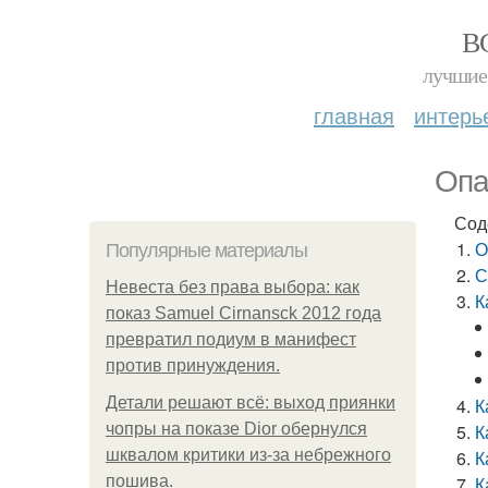
В
лучшие 
главная
интерь
Опа
Сод
О
Популярные материалы
С
Невеста без права выбора: как
К
показ Samuel Cirnansck 2012 года
превратил подиум в манифест
против принуждения.
Детали решают всё: выход приянки
К
чопры на показе Dior обернулся
К
шквалом критики из-за небрежного
К
пошива.
К