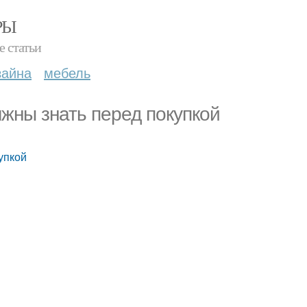
РЫ
е статьи
зайна
мебель
жны знать перед покупкой
упкой