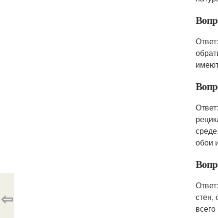
Вопр
Ответ
обрат
имеют
Вопр
Ответ
рецик
среде
обои 
Вопр
Ответ
⇦
стен,
всего