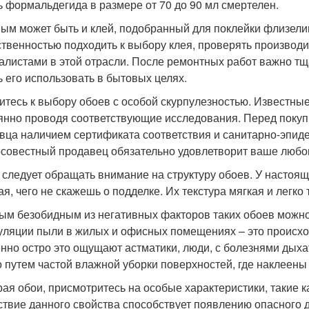
ь формальдегида в размере от 70 до 90 мл смертелен.
ым может быть и клей, подобранный для поклейки флизели
ственностью подходить к выбору клея, проверять производит
алистами в этой отрасли. После ремонтных работ важно тщ
ь его использовать в бытовых целях.
итесь к выбору обоев с особой скурпулезностью. Известны
янно проводя соответствующие исследования. Перед покуп
вца наличием сертификата соответствия и санитарно-эпид
совестный продавец обязательно удовлетворит ваше любоп
 следует обращать внимание на структуру обоев. У настоя
ая, чего не скажешь о подделке. Их текстура мягкая и легк
ым безобидным из негативных факторов таких обоев можно 
уляции пыли в жилых и офисных помещениях – это происхо
нно остро это ощущают астматики, люди, с болезнями дыха
 путем частой влажной уборки поверхностей, где наклеены 
ая обои, присмотритесь на особые характеристики, такие 
ствие данного свойства способствует появлению опасного д