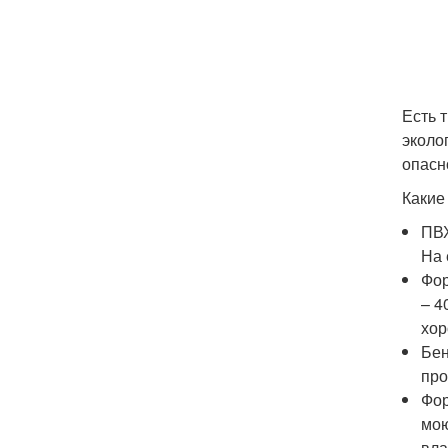
Есть 
эколо
опасн
Какие
ПВХ
На 
Фор
– 4
хор
Бен
про
Фор
мою
вла