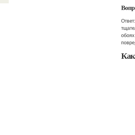
Вопр
Ответ
тщате
обоях
повре
Как