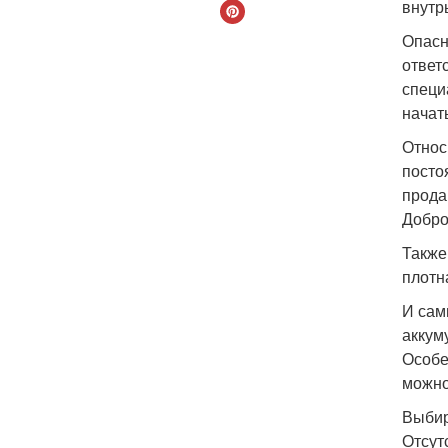
внутр
Опасн
ответ
специ
начат
Относ
посто
прода
Добро
Также
плотн
И сам
аккум
Особе
можно
Выбир
Отсут