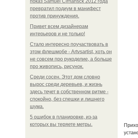
показ Samuel Cirnansck 2012 года
превратил подиум в манифест
против принуждения.
Привет всем дизайнерам
интерьеров и не только!
Стало интересно поучаствовать в
этом флешмобе - Artvsartist, хоть он
не совсем про рукоделие, а больше
про живопись, рисунок.
Среди сосен. Этот дом словно
вырос среди деревьев, и жизнь
здесь течет в собственном ритме -
спокойно, без спешки и лишнего
шума.
5 ошибок в планировке, из-за
Прихо
которых вы теряете метры.
устан