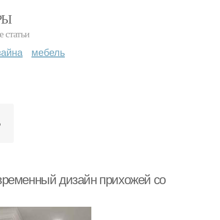
РЫ
е статьи
зайна
мебель
р
временный дизайн прихожей со