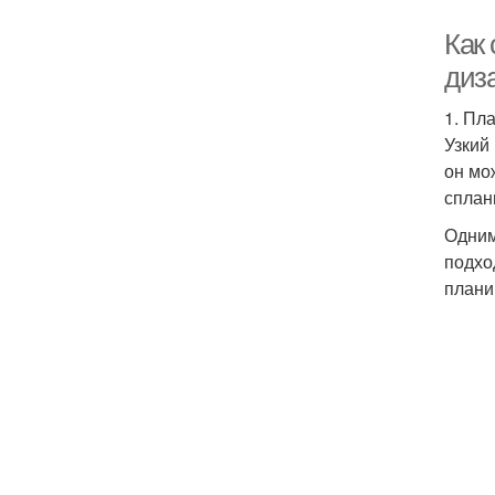
Как
диз
1. Пл
Узкий
он мо
сплан
Одним
подхо
плани