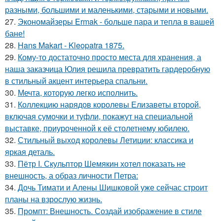
разными, большими и маленькими, старыми и новыми.
27.
Экономайзеры Ermak - больше пара и тепла в вашей
бане!
28.
Hans Makart - Kleopatra 1875.
29.
Кому-то достаточно просто места для хранения, а
наша заказчица Юлия решила превратить гардеробную
в стильный акцент интерьера спальни.
30.
Мечта, которую легко исполнить.
31.
Коллекцию нарядов королевы Елизаветы второй,
включая сумочки и туфли, покажут на специальной
выставке, приуроченной к её столетнему юбилею.
32.
Стильный выход королевы Летиции: классика и
яркая деталь.
33.
Пётр I. Скульптор Шемякин хотел показать не
внешность, а образ личности Петра:
34.
Дочь Тимати и Алены Шишковой уже сейчас строит
планы на взрослую жизнь.
35.
Промпт: Внешность. Создай изображение в стиле