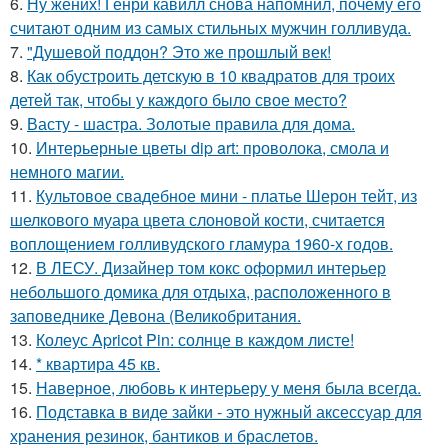
6.
Ну жених! Генри кавилл снова напомнил, почему его
считают одним из самых стильных мужчин голливуда.
7.
"Душевой поддон? Это же прошлый век!
8.
Как обустроить детскую в 10 квадратов для троих
детей так, чтобы у каждого было свое место?
9.
Васту - шастра. Золотые правила для дома.
10.
Интерьерные цветы dip art: проволока, смола и
немного магии.
11.
Культовое свадебное мини - платье Шерон тейт, из
шелкового муара цвета слоновой кости, считается
воплощением голливудского гламура 1960-х годов.
12.
В ЛЕСУ. Дизайнер том кокс оформил интерьер
небольшого домика для отдыха, расположенного в
заповеднике Девона (Великобритания.
13.
Колеус Apricot Pin: солнце в каждом листе!
14.
* квартира 45 кв.
15.
Наверное, любовь к интерьеру у меня была всегда.
16.
Подставка в виде зайки - это нужный аксессуар для
хранения резинок, бантиков и браслетов.