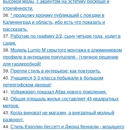
высокой моды, с акцентом на эстетику роскоши и
утончённости.
36.
* продолжу хронику публикаций с поездки в
Калининград и область, ибо есть что показать и
рассказать.
37.
Работаю по графику 2/2, сыну четыре года, ходит в
садик.
38.
Модель Lumio M скрытого монтажа в алюминиевом
профиле в интерьере покупателя - jтличное решение
для гардеробной!
39.
Преппи стиль в интерьере: как повторить.
40.
Учащиеся 3-3 класса побывали в большом
петергофском дворце!
41.
Volkswagen показал Atlas нового поколения.
42.
Общая площадь жилья составляет 45 квадратных
метров.
43.
Когда виноват не магазин, а внезапный модный
разворот.
44.
Стиль Кэролин бессетт и Джона Кеннеди - младшего