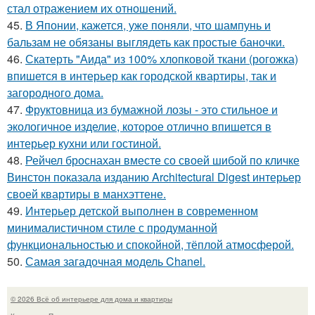
стал отражением их отношений.
45.
В Японии, кажется, уже поняли, что шампунь и
бальзам не обязаны выглядеть как простые баночки.
46.
Скатерть "Аида" из 100% хлопковой ткани (рогожка)
впишется в интерьер как городской квартиры, так и
загородного дома.
47.
Фруктовница из бумажной лозы - это стильное и
экологичное изделие, которое отлично впишется в
интерьер кухни или гостиной.
48.
Рейчел броснахан вместе со своей шибой по кличке
Винстон показала изданию Architectural Digest интерьер
своей квартиры в манхэттене.
49.
Интерьер детской выполнен в современном
минималистичном стиле с продуманной
функциональностью и спокойной, тёплой атмосферой.
50.
Самая загадочная модель Chanel.
© 2026 Всё об интерьере для дома и квартиры