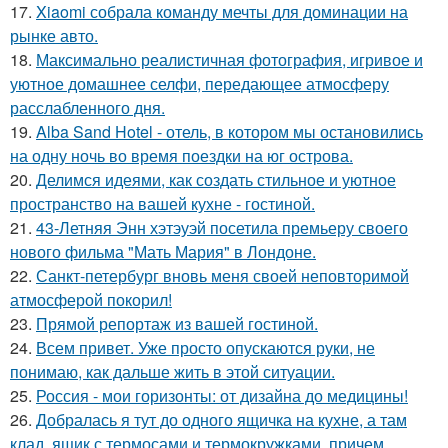
17.
Xiaomi собрала команду мечты для доминации на
рынке авто.
18.
Максимально реалистичная фотография, игривое и
уютное домашнее селфи, передающее атмосферу
расслабленного дня.
19.
Alba Sand Hotel - отель, в котором мы остановились
на одну ночь во время поездки на юг острова.
20.
Делимся идеями, как создать стильное и уютное
пространство на вашей кухне - гостиной.
21.
43-Летняя Энн хэтэуэй посетила премьеру своего
нового фильма "Мать Мария" в Лондоне.
22.
Санкт-петербург вновь меня своей неповторимой
атмосферой покорил!
23.
Прямой репортаж из вашей гостиной.
24.
Всем привет. Уже просто опускаются руки, не
понимаю, как дальше жить в этой ситуации.
25.
Россия - мои горизонты: от дизайна до медицины!
26.
Добралась я тут до одного ящичка на кухне, а там
клад, ящик с термосами и термокружками, причем