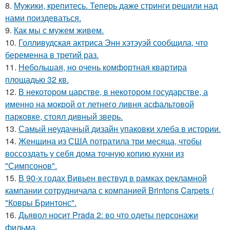
8.
Мужики, крепитесь. Теперь даже стринги решили над
нами поиздеваться.
9.
Как мы с мужем живем.
10.
Голливудская актриса Энн хэтэуэй сообщила, что
беременна в третий раз.
11.
Небольшая, но очень комфортная квартира
площадью 32 кв.
12.
В некотором царстве, в некотором государстве, а
именно на мокрой от летнего ливня асфальтовой
парковке, стоял дивный зверь.
13.
Самый неудачный дизайн упаковки хлеба в истории.
14.
Женщина из США потратила три месяца, чтобы
воссоздать у себя дома точную копию кухни из
"Симпсонов".
15.
В 90-х годах Вивьен вествуд в рамках рекламной
кампании сотрудничала с компанией Brintons Carpets (
"Ковры Бринтонс".
16.
Дьявол носит Prada 2: во что одеты персонажи
фильма.