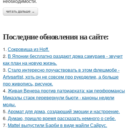
необходимости.
читать дальше →
Последние обновления на сайте:
1.
Сокровища из Hoff.
2.
В Японии бесплатно раздают дома самураев - звучит
как план на новую жизнь.
3.
Стало интересно поучаствовать в этом флешмобе -
Artvsartist, хоть он не совсем про рукоделие, а больше
про живопись, рисунок.
4.
Живая Венера против патриархата: как перформансы
Микаэлы старк перевернули бьюти - каноны недели
моды.
5.
Аромат для дома, создающий эмоции и настроение.
6.
Думаю, пришло время рассказать немного о себе.
7.
Mattel выпустили Барби в виде майли Сайрус.