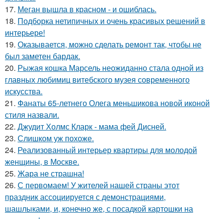
17.
Меган вышла в красном - и ошиблась.
18.
Подборка нетипичных и очень красивых решений в
интерьере!
19.
Оказывается, можно сделать ремонт так, чтобы не
был заметен бардак.
20.
Рыжая кошка Марсель неожиданно стала одной из
главных любимиц витебского музея современного
искусства.
21.
Фанаты 65-летнего Олега меньшикова новой иконой
стиля назвали.
22.
Джудит Холмс Кларк - мама фей Дисней.
23.
Слишком уж похоже.
24.
Реализованный интерьер квартиры для молодой
женщины, в Москве.
25.
Жара не страшна!
26.
С первомаем! У жителей нашей страны этот
праздник ассоциируется с демонстрациями,
шашлыками, и, конечно же, с посадкой картошки на