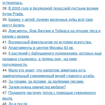
устроилась.
38.
В 2005 году в безлюдной техасской пустыне возник
бутик Prada.
39.
Кариес у детей: почему молочные зубы всё-таки
могут болеть
40.
Дом мечты. Дом Джулии и Тобиаса на опушке леса и
рядом с морем.
41.
Воскресный факультатив по истории искусства.
42.
Апартаменты в центре Москвы 63 кв.
43.
5 растений с бабушкиного подоконника, которых еще
недавно стыдились, а теперь они - на пике
популярности.
44.
Мало кто знает, что напротив эрмитажа есть
замечательный современный музей главного штаба.
45.
За горами, за долами, за далёкими лесами.
46.
Зачем нужна химчистка мебели?
47.
Подарите частичку тепла с помощью сувенирного
мыла.
48.
До и после.