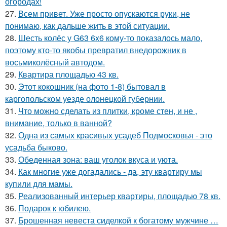
огородах!
27.
Всем привет. Уже просто опускаются руки, не
понимаю, как дальше жить в этой ситуации.
28.
Шесть колёс у G63 6x6 кому-то показалось мало,
поэтому кто-то якобы превратил внедорожник в
восьмиколёсный автодом.
29.
Квартира площадью 43 кв.
30.
Этот кокошник (на фото 1-8) бытовал в
каргопольском уезде олонецкой губернии.
31.
Что можно сделать из плитки, кроме стен, и не ,
внимание, только в ванной?
32.
Одна из самых красивых усадеб Подмосковья - это
усадьба быково.
33.
Обеденная зона: ваш уголок вкуса и уюта.
34.
Как многие уже догадались - да, эту квартиру мы
купили для мамы.
35.
Реализованный интерьер квартиры, площадью 78 кв.
36.
Подарок к юбилею.
37.
Брошенная невеста сиделкой к богатому мужчине …