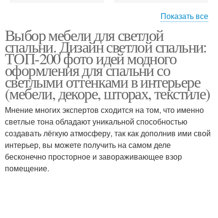
Показать все
Выбор мебели для светлой
Цвета для спальни
Мебель по стилю
спальни. Дизайн светлой спальни:
ТОП-200 фото идей модного
оформления для спальни со
светлыми оттенками в интерьере
(мебели, декоре, шторах, текстиле)
Мебель для спальни
Современная спальня
Мнение многих экспертов сходится на том, что именно
светлые тона обладают уникальной способностью
создавать лёгкую атмосферу, так как дополнив ими свой
Мебель для прихожей
Мебель для маленькой
интерьер, вы можете получить на самом деле
бесконечно просторное и завораживающее взор
помещение.
Мебели в узкую
Необходимая мебель
прихожую