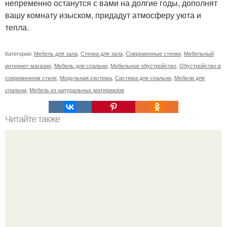
непременно останутся с вами на долгие годы, дополнят
вашу комнату изыском, придадут атмосферу уюта и
тепла.
Категории:
Мебель для зала
,
Стенка для зала
,
Современные стенки
,
Мебельный
интернет-магазин
,
Мебель для спальни
,
Мебельное обустройство
,
Обустройство в
современном стиле
,
Модульная система
,
Система для спальни
,
Мебели для
спальни
,
Мебель из натуральных материалов
Читайте также
Дизайн спальни дск 3 комнатная (спальня без балкона).