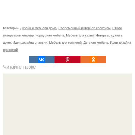
Категории:
Дизайн интерьера дома
,
Современный интерьер квартиры
,
Стили
интерьеров квартир
,
Корпусная мебель
,
Мебель для кухни
,
Интерьер кухни в
доме
,
Идеи дизайна спальни
,
Мебель для гостиной
,
Детская мебель
,
Идеи дизайна
прихожей
Читайте также
Неправильное размещение картин. 5 ошибок
размещения картин на стенах