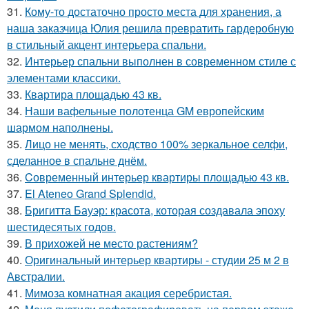
31.
Кому-то достаточно просто места для хранения, а
наша заказчица Юлия решила превратить гардеробную
в стильный акцент интерьера спальни.
32.
Интерьер спальни выполнен в современном стиле с
элементами классики.
33.
Квартира площадью 43 кв.
34.
Наши вафельные полотенца GM европейским
шармом наполнены.
35.
Лицо не менять, сходство 100% зеркальное селфи,
сделанное в спальне днём.
36.
Cовременный интерьер квартиры площадью 43 кв.
37.
El Ateneo Grand Splendid.
38.
Бригитта Бауэр: красота, которая создавала эпоху
шестидесятых годов.
39.
В прихожей не место растениям?
40.
Оригинальный интерьер квартиры - студии 25 м 2 в
Австралии.
41.
Мимоза комнатная акация серебристая.