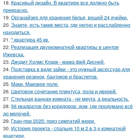
18.
Красивый дизайн. В квартире все должно быть
прекрасно.
19.
Органайзер для хранения белья, вещей 24 ячейки.
20.
Знаете, есть такие места, где уютно и расслабленно
находиться.
21.
* квартира 45 кв.
22.
Реализация двухкомнатной квартиры в центре
Ижевска.
23.
Джудит Холмс Кларк - мама фей Дисней.
24.
Подставка в виде зайки - это нужный аксессуар для
хранения резинок, бантиков и браслетов.
25.
Маки. Маковое поле.
26.
Цветовое сoчетание плинтуса, пола и дверей.
27.
Стильная ванная комната - не мечта, а реальность.
28.
56 квадратов без коридоров: дом, где продумано всё
до мелочей.
29.
Гран-при 2025: приз симпатий жюри.
30.
История проекта - спальня 10 м 2 в 3-х комнатной
квартире.