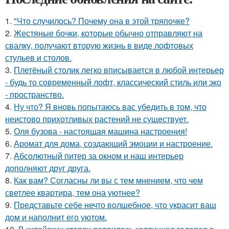
1.
"Что случилось? Почему она в этой тряпочке?
2.
Жестяные бочки, которые обычно отправляют на
свалку, получают вторую жизнь в виде лофтовых
стульев и столов.
3.
Плетёный столик легко вписывается в любой интерьер
- будь то современный лофт, классический стиль или эко
- пространство.
4.
Ну что? Я вновь попытаюсь вас убедить в том, что
неистово прихотливых растений не существует.
5.
Оля бузова - настоящая машина настроения!
6.
Аромат для дома, создающий эмоции и настроение.
7.
Абсолютный питер за окном и наш интерьер
дополняют друг друга.
8.
Как вам? Согласны ли вы с тем мнением, что чем
светлее квартира, тем она уютнее?
9.
Представьте себе нечто волшебное, что украсит ваш
дом и наполнит его уютом.