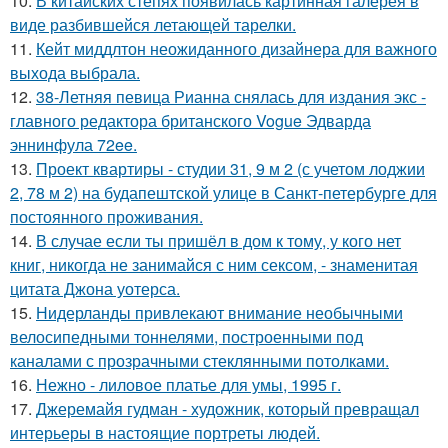
10.
В китайских степях появилась картинная галерея в
виде разбившейся летающей тарелки.
11.
Кейт миддлтон неожиданного дизайнера для важного
выхода выбрала.
12.
38-Летняя певица Рианна снялась для издания экс -
главного редактора британского Vogue Эдварда
эннинфула 72ee.
13.
Проект квартиры - студии 31, 9 м 2 (с учетом лоджии
2, 78 м 2) на будапештской улице в Санкт-петербурге для
постоянного проживания.
14.
В случае если ты пришёл в дом к тому, у кого нет
книг, никогда не занимайся с ним сексом, - знаменитая
цитата Джона уотерса.
15.
Нидерланды привлекают внимание необычными
велосипедными тоннелями, построенными под
каналами с прозрачными стеклянными потолками.
16.
Нежно - лиловое платье для умы, 1995 г.
17.
Джеремайя гудман - художник, который превращал
интерьеры в настоящие портреты людей.