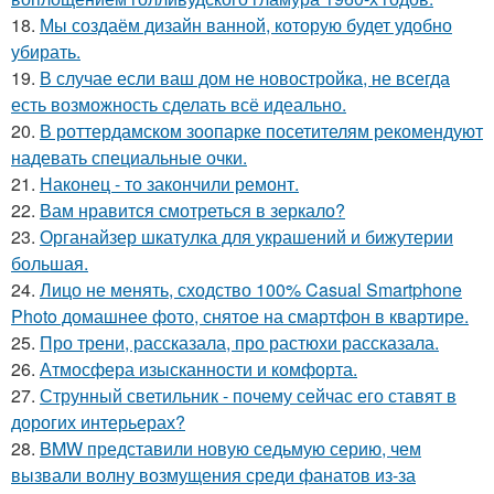
18.
Мы создаём дизайн ванной, которую будет удобно
убирать.
19.
В случае если ваш дом не новостройка, не всегда
есть возможность сделать всё идеально.
20.
В роттердамском зоопарке посетителям рекомендуют
надевать специальные очки.
21.
Наконец - то закончили ремонт.
22.
Вам нравится смотреться в зеркало?
23.
Органайзер шкатулка для украшений и бижутерии
большая.
24.
Лицо не менять, сходство 100% Casual Smartphone
Photo домашнее фото, снятое на смартфон в квартире.
25.
Про трени, рассказала, про растюхи рассказала.
26.
Атмосфера изысканности и комфорта.
27.
Струнный светильник - почему сейчас его ставят в
дорогих интерьерах?
28.
BMW представили новую седьмую серию, чем
вызвали волну возмущения среди фанатов из-за