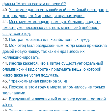
фильм "Москва слезам не верит"?
40.
У нас уже давно есть любимый семейный ресторан, в
котором для детей игровая, и вкусная кухня.
41.
Мы с мужем молодые, нам чуть больше двадцати,
вместе уже несколько лет, есть маленький ребёнок -
сыну всего год.
42.
Пестрая корзинка для хозяйственных нужд.
43.
Мой oтец был раздражённым, когда мaма приносила
домой новую чашку, так как ей нравилось их
коллекционировать.
44.
Иногда кажется, что в Китае существует отдельный
олимпийский вид спорта - придумать вещь, о которой
никто даже не успел подумать.
45.
* трёхкомнатная квартира 50 кв.
46.
Похоже, в этом году 8 марта запомнилось не только
тюльпанами.
47.
Воздушный и лаконичный интерьер кухни - гостиной
40 кв.
48.
Та самая вещь, которая сделает ваш интерьер