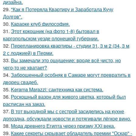
дизайна.
29.
"Как я Потеряла Квартиру и Заработала Кучу
Долгов".
30.
Караоке клуб философия.
31.
Этот кокошник (на фото 1-8) бытовал в
каргопольском уезде олонецкой губернии.
32.
Перепланировка квартиры - студии 31, 3 м 2 (34, 3 м
2 с лоджией) в Перми.
33.
Вы замечали это ощущение: вроде всё чисто, но
чего-то не хватает?
34.
Заброшенный особняк в Самаре могут превратить в
дворец свадеб.
35.
Kerama Marazzi: сантехника как система.
36.
Роскошный вазон для живого цветка, который был
расписан на заказ.
37.
В тот выходной мы с сестрой засиделись на кухне
допоздна, обсуждали новости и потягивали лёгкое вино.
38.
Мода древнего Египта через призму ХХI века.
39.
Какие секреты скрывает обладатель премии "Оскар" -