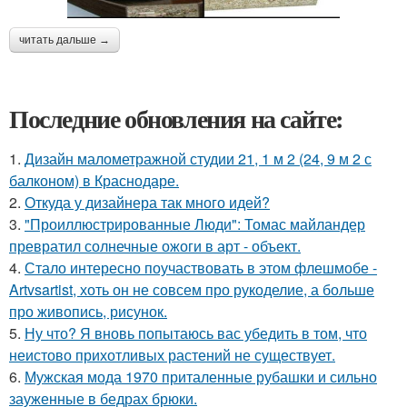
читать дальше →
Последние обновления на сайте:
1.
Дизайн малометражной студии 21, 1 м 2 (24, 9 м 2 с
балконом) в Краснодаре.
2.
Откуда у дизайнера так много идей?
3.
"Проиллюстрированные Люди": Томас майландер
превратил солнечные ожоги в арт - объект.
4.
Стало интересно поучаствовать в этом флешмобе -
Artvsartist, хоть он не совсем про рукоделие, а больше
про живопись, рисунок.
5.
Ну что? Я вновь попытаюсь вас убедить в том, что
неистово прихотливых растений не существует.
6.
Мужская мода 1970 приталенные рубашки и сильно
зауженные в бедрах брюки.