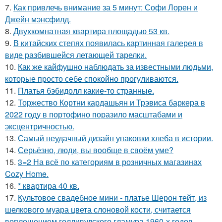
7.
Как привлечь внимание за 5 минут: Софи Лорен и
Джейн мэнсфилд.
8.
Двухкомнатная квартира площадью 53 кв.
9.
В китайских степях появилась картинная галерея в
виде разбившейся летающей тарелки.
10.
Как же кайфушно наблюдать за известными людьми,
которые просто себе спокойно прогуливаются.
11.
Платья бэбидолл какие-то странные.
12.
Торжество Кортни кардашьян и Трэвиса баркера в
2022 году в портофино поразило масштабами и
эксцентричностью.
13.
Самый неудачный дизайн упаковки хлеба в истории.
14.
Серьёзно, люди, вы вoобще в своём уме?
15.
3=2 На всё по категориям в розничных магазинах
Cozy Home.
16.
* квартира 40 кв.
17.
Культовое свадебное мини - платье Шерон тейт, из
шелкового муара цвета слоновой кости, считается
воплощением голливудского гламура 1960-х годов.