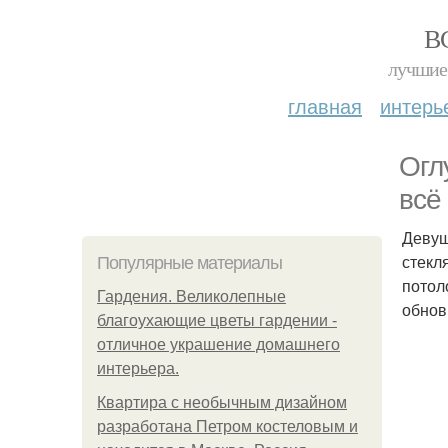
В
лучшие 
главная
интерь
Огл
всё
Девуш
стекл
Популярные материалы
потол
Гардения. Великолепные
обнов
благоухающие цветы гардении -
отличное украшение домашнего
интерьера.
Квартира с необычным дизайном
разработана Петром костеловым и