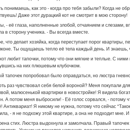
ть понимаешь, как это - когда про тебя забыли? Когда не 
твуешь! Даже этот дурацкий кот не смотрит в мою сторону!
 ты, - её глаза, наполненные злобой, отчаянием и слезами, в
ла в сторону ученика. - Вы всегда вместе.
, что делает хозяйка, когда переступает порог квартиры, пе
лконе. Ты ощущаешь тепло её тела каждый день. И знаешь, ч
кот любит тапочки, потому что они мягкие и теплые. С ними
увшись на них плюшевым клубочком.
й тапочек попробовал было оправдаться, но люстра гневн
хоть раз чувствовал себя белой вороной? Меня покупали для
вой, малюсенькой квартирки в новостройке! Я видела бога
н. А потом меня выбросили! - Её голос сорвался, - потому ч
ё! Антиквариат! Я никому не нужна, потому что сейчас "Тако
ла, - я не подхожу этой квартире, а она не подходит мне. И 
ена стих. Люстра выдохнула и замолчала. Правый тапочек о
ответить. Ученик не решился нарушить возникшую неловку