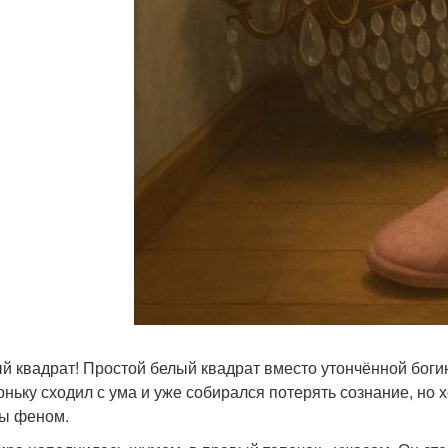
ый квадрат! Простой белый квадрат вместо утончённой боги
оньку сходил с ума и уже собирался потерять сознание, но 
ы феном.