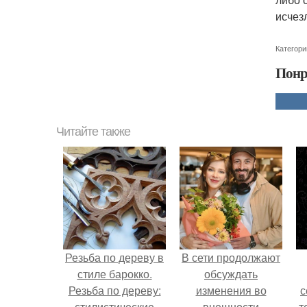
исчез
Категори
Понр
Читайте также
Резьба по дереву в
В сети продолжают
стиле барокко.
обсуждать
Резьба по дереву:
изменения во
с
стилистические
внешности
т