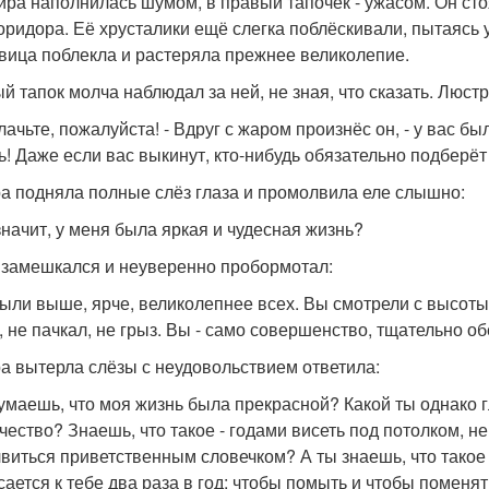
ира наполнилась шумом, в правый тапочек - ужасом. Он ст
коридора. Её хрусталики ещё слегка поблёскивали, пытаясь 
вица поблекла и растеряла прежнее великолепие.
й тапок молча наблюдал за ней, не зная, что сказать. Люст
лачьте, пожалуйста! - Вдруг с жаром произнёс он, - у вас бы
ь! Даже если вас выкинут, кто-нибудь обязательно подберёт
а подняла полные слёз глаза и промолвила еле слышно:
 значит, у меня была яркая и чудесная жизнь?
 замешкался и неуверенно пробормотал:
были выше, ярче, великолепнее всех. Вы смотрели с высоты 
, не пачкал, не грыз. Вы - само совершенство, тщательно о
а вытерла слёзы с неудовольствием ответила:
думаешь, что моя жизнь была прекрасной? Какой ты однако г
чество? Знаешь, что такое - годами висеть под потолком, н
виться приветственным словечком? А ты знаешь, что такое 
сается к тебе два раза в год: чтобы помыть и чтобы помен