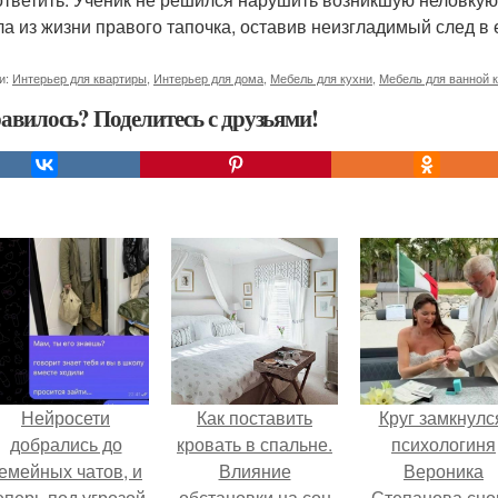
ла из жизни правого тапочка, оставив неизгладимый след в 
и:
Интерьер для квартиры
,
Интерьер для дома
,
Мебель для кухни
,
Мебель для ванной 
авилось? Поделитесь с друзьями!
Нейросети
Как поставить
Круг замкнулс
добрались до
кровать в спальне.
психологиня
емейных чатов, и
Влияние
Вероника
еперь под угрозой
обстановки на сон
Степанова сно