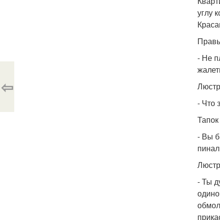
Кварт
углу 
Краса
Правы
- Не п
жалет
⇦
Люстр
- Что
Тапок
- Вы 
пинал
Люстр
- Ты 
одино
обмол
прика