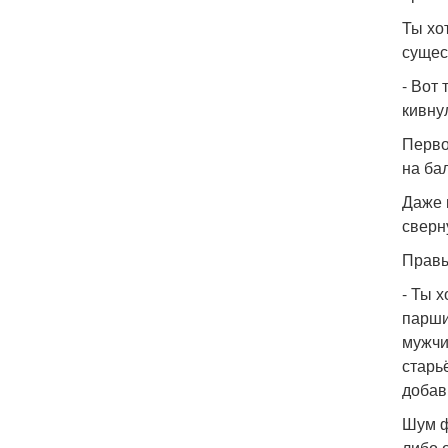
Ты хо
сущес
- Вот
кивну
Первое
на ба
Даже 
сверн
Правы
- Ты 
парши
мужчи
старь
добави
Шум ф
либо 