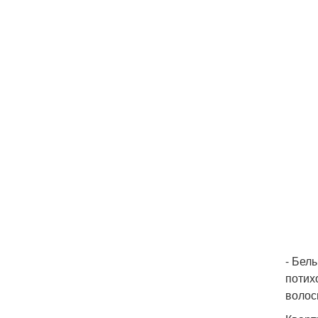
- Бел
потих
волос