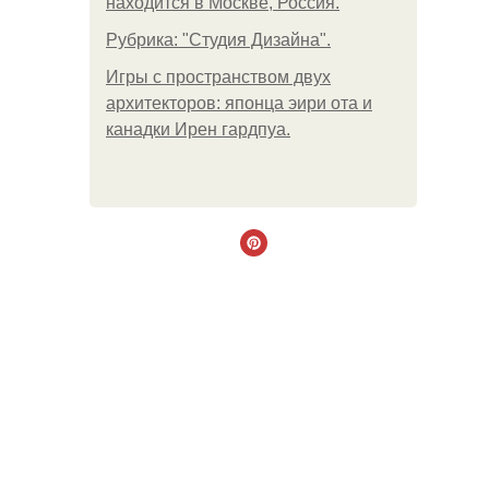
находится в Москве, Россия.
Рубрика: "Студия Дизайна".
Игры с пространством двух
архитекторов: японца эири ота и
канадки Ирен гардпуа.