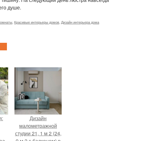
его душе.
комнаты
,
Красивые интерьеры домов
,
Дизайн интерьера дома
я:
Дизайн
малометражной
студии 21, 1 м 2 (24,
ва
9 м 2 с балконом) в