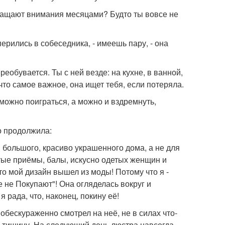
обращают внимания месяцами? Будто ты вовсе не
перились в собеседника, - имеешь пару, - она
реобувается. Ты с ней везде: на кухне, в ванной,
то самое важное, она ищет тебя, если потеряла.
 можно поиграться, а можно и вздремнуть,
о продолжила:
 большого, красиво украшенного дома, а не для
тые приёмы, балы, искусно одетых женщин и
то мой дизайн вышел из моды! Потому что я -
е не Покупают"! Она огляделась вокруг и
я рада, что, наконец, покину её!
бескураженно смотрел на неё, не в силах что-
ю тишину. На следующий день люстра навсегда