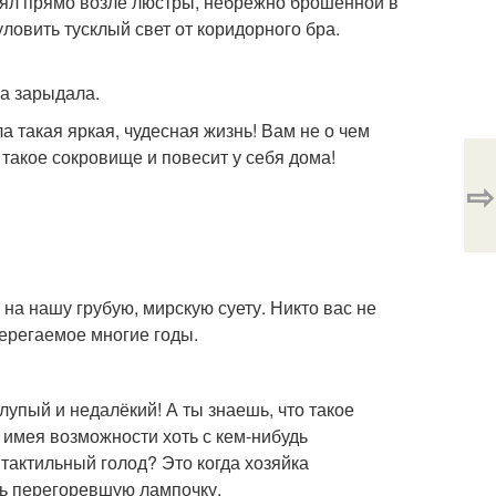
оял прямо возле люстры, небрежно брошенной в
уловить тусклый свет от коридорного бра.
ра зарыдала.
ла такая яркая, чудесная жизнь! Вам не о чем
 такое сокровище и повесит у себя дома!
⇨
на нашу грубую, мирскую суету. Никто вас не
берегаемое многие годы.
лупый и недалёкий! А ты знаешь, что такое
е имея возможности хоть с кем-нибудь
тактильный голод? Это когда хозяйка
ять перегоревшую лампочку.