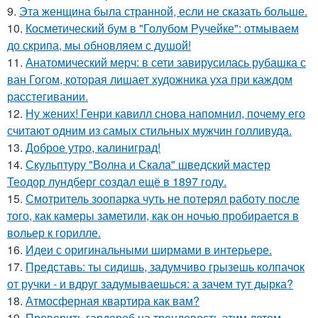
9.
Эта женщина была странной, если не сказать больше.
10.
Косметический бум в "Голубом Ручейке": отмываем
до скрипа, мы обновляем с душой!
11.
Анатомический мерч: в сети завирусилась рубашка с
ван Гогом, которая лишает художника уха при каждом
расстегивании.
12.
Ну жених! Генри кавилл снова напомнил, почему его
считают одним из самых стильных мужчин голливуда.
13.
Доброе утро, калиниград!
14.
Скульптуру "Волна и Скала" шведский мастер
Теодор лундберг создал ещё в 1897 году.
15.
Смотритель зоопарка чуть не потерял работу после
того, как камеры заметили, как он ночью пробирается в
вольер к горилле.
16.
Идеи с оригинальными ширмами в интерьере.
17.
Представь: ты сидишь, задумчиво грызешь колпачок
от ручки - и вдруг задумываешься: а зачем тут дырка?
18.
Атмосферная квартира как вам?
19.
Проверить гардероб на трендовость этим летом