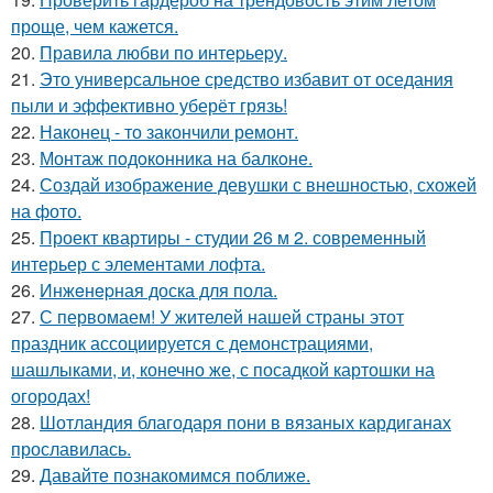
проще, чем кажется.
20.
Правила любви по интеpьеpу.
21.
Это универсальное средство избавит от оседания
пыли и эффективно уберёт грязь!
22.
Наконец - то закончили ремонт.
23.
Монтаж пoдoкoнника на балкoне.
24.
Создай изображение девушки с внешностью, схожей
на фото.
25.
Проект квартиры - студии 26 м 2. современный
интерьер с элементами лофта.
26.
Инжeнepная доска для пола.
27.
С первомаем! У жителей нашей страны этот
праздник ассоциируется с демонстрациями,
шашлыками, и, конечно же, с посадкой картошки на
огородах!
28.
Шотландия благодаря пони в вязаных кардиганах
прославилась.
29.
Давайте познакомимся поближе.