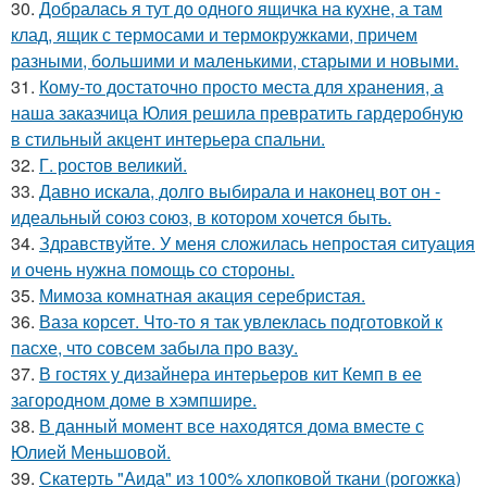
30.
Добралась я тут до одного ящичка на кухне, а там
клад, ящик с термосами и термокружками, причем
разными, большими и маленькими, старыми и новыми.
31.
Кому-то достаточно просто места для хранения, а
наша заказчица Юлия решила превратить гардеробную
в стильный акцент интерьера спальни.
32.
Г. ростов великий.
33.
Давно искала, долго выбирала и наконец вот он -
идеальный союз союз, в котором хочется быть.
34.
Здравствуйте. У меня сложилась непростая ситуация
и очень нужна помощь со стороны.
35.
Мимоза комнатная акация серебристая.
36.
Ваза корсет. Что-то я так увлеклась подготовкой к
пасхе, что совсем забыла про вазу.
37.
В гостях у дизайнера интерьеров кит Кемп в ее
загородном доме в хэмпшире.
38.
В данный момент все находятся дома вместе с
Юлией Меньшовой.
39.
Скатерть "Аида" из 100% хлопковой ткани (рогожка)