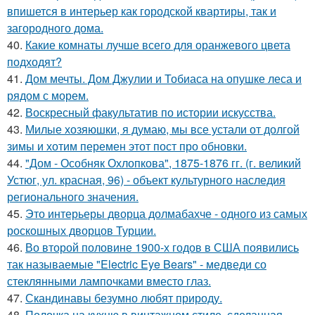
впишется в интерьер как городской квартиры, так и
загородного дома.
40.
Какие комнаты лучше всего для оранжевого цвета
подходят?
41.
Дом мечты. Дом Джулии и Тобиаса на опушке леса и
рядом с морем.
42.
Воскресный факультатив по истории искусства.
43.
Милые хозяюшки, я думаю, мы все устали от долгой
зимы и хотим перемен этот пост про обновки.
44.
"Дом - Особняк Охлопкова", 1875-1876 гг. (г. великий
Устюг, ул. красная, 96) - объект культурного наследия
регионального значения.
45.
Это интерьеры дворца долмабахче - одного из самых
роскошных дворцов Турции.
46.
Во второй половине 1900-х годов в США появились
так называемые "Electric Eye Bears" - медведи со
стеклянными лампочками вместо глаз.
47.
Скандинавы безумно любят природу.
48.
Полочка на кухню в винтажном стиле, сделанная