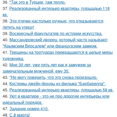
36.
"Так это в Турции, там тепло.
37.
Реализованный интерьер квартиры, площадью 118
кв.
38.
Эти птички настолько ручные, что отказываются
лететь на улицу!
39.
Воскресный факультатив по истории искусства.
40.
Массандровский дворец, который часто называют
"Крымским Версалем" или французским замком.
41.
Трещины на тротуарах превращаются в целые миры
художника.
42.
Мне 30 лет, уже пять лет как я замужем за
замечательным мужчиной, ему 35.
43.
"Не могу поверить, что это снова произошло.
44.
Костюмы джейн фонды из фильма "Барбарелла".
45.
Реализованный интерьер квартиры, площадью 58 кв.
46.
Уют в квартире - это не про дорогие интерьеры или
идеальный порядок.
47.
Задание номер 410.
48.
С 8 марта!