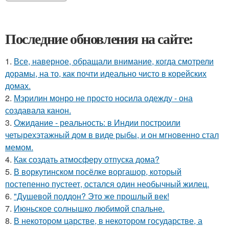
Последние обновления на сайте:
1.
Все, наверное, обращали внимание, когда смотрели
дорамы, на то, как почти идеально чисто в корейских
домах.
2.
Мэрилин монро не просто носила одежду - она
создавала канон.
3.
Ожидание - реальность: в Индии построили
четырехэтажный дом в виде рыбы, и он мгновенно стал
мемом.
4.
Как создать атмосферу отпуска дома?
5.
В воркутинском посёлке воргашор, который
постепенно пустеет, остался один необычный жилец.
6.
"Душевой поддон? Это же прошлый век!
7.
Июньское солнышко любимой спальне.
8.
В некотором царстве, в некотором государстве, а