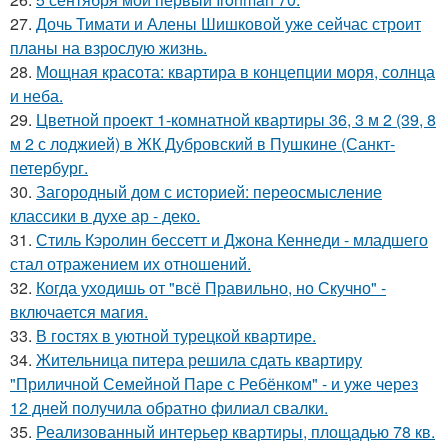
27.
Дочь Тимати и Алены Шишковой уже сейчас строит
планы на взрослую жизнь.
28.
Мощная красота: квартира в концепции моря, солнца
и неба.
29.
Цветной проект 1-комнатной квартиры 36, 3 м 2 (39, 8
м 2 с лоджией) в ЖК Дубровский в Пушкине (Санкт-
петербург.
30.
Загородный дом с историей: переосмысление
классики в духе ар - деко.
31.
Стиль Кэролин бессетт и Джона Кеннеди - младшего
стал отражением их отношений.
32.
Когда уходишь от "всё Правильно, но Скучно" -
включается магия.
33.
В гостях в уютной турецкой квартире.
34.
Жительница питера решила сдать квартиру
"Приличной Семейной Паре с Ребёнком" - и уже через
12 дней получила обратно филиал свалки.
35.
Реализованный интерьер квартиры, площадью 78 кв.