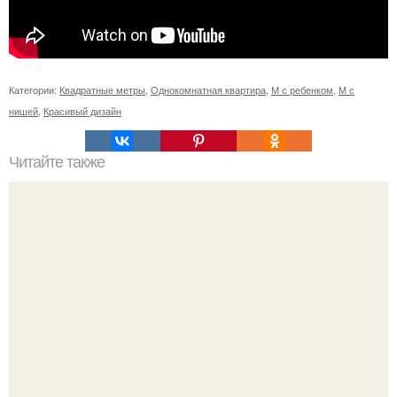
Категории:
Квадратные метры
,
Однокомнатная квартира
,
М с ребенком
,
М с
нишей
,
Красивый дизайн
Читайте также
11 рецептов сахарной глазури, чтобы подойти творчески
к украшению печенюшек.