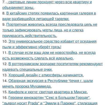
7.
- световые линии проходят через всю квартиру и
объединяют зоны.
8.
В китайских степях появилась картинная галерея в
виде разбившейся летающей тарелки.
9.
Портретная живопись всегда преследовала цель не
только зафиксировать черты лица, но и слегка
приукрасить действительность.
10.
Это универсальное средство избавит от оседания
пыли и эффективно уберёт грязь!
11.
В случае если ваш дом не новостройка, не всегда
есть возможность сделать всё идеально.
12.
В роттердамском зоопарке посетителям рекомендуют
надевать специальные очки.
13.
Хороший дизайн с атмосферы начинается.
14.
Обзорная экскурсия в Республике Чечня г. шали
мечеть пророка Мухаммеда.
15.
Кинфолк и хюгге: светлая квартира в Минске.
16.
Героини кинокартин "Секс в Большом Городе",
"дьявол носит Prada" и "Эмили в Париже", стилизация