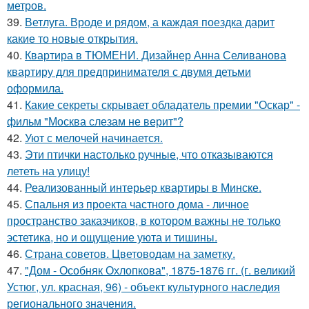
метров.
39.
Ветлуга. Вроде и рядом, а каждая поездка дарит
какие то новые открытия.
40.
Квартира в ТЮМЕНИ. Дизайнер Анна Селиванова
квартиру для предпринимателя с двумя детьми
оформила.
41.
Какие секреты скрывает обладатель премии "Оскар" -
фильм "Москва слезам не верит"?
42.
Уют с мелочей начинается.
43.
Эти птички настолько ручные, что отказываются
лететь на улицу!
44.
Реализованный интерьер квартиры в Минске.
45.
Спальня из проекта частного дома - личное
пространство заказчиков, в котором важны не только
эстетика, но и ощущение уюта и тишины.
46.
Страна советов. Цветоводам на заметку.
47.
"Дом - Особняк Охлопкова", 1875-1876 гг. (г. великий
Устюг, ул. красная, 96) - объект культурного наследия
регионального значения.