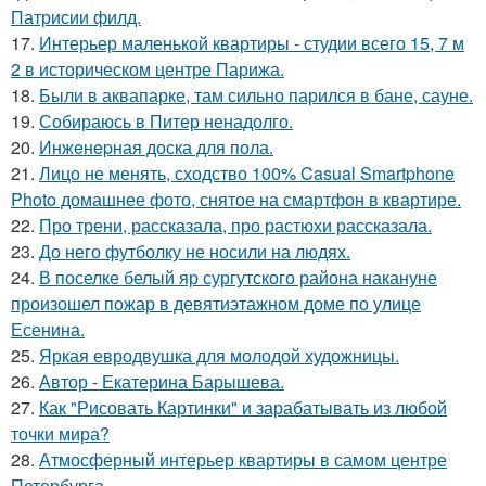
Патрисии филд.
17.
Интерьер маленькой квартиры - студии всего 15, 7 м
2 в историческом центре Парижа.
18.
Были в аквапарке, там сильно парился в бане, сауне.
19.
Собираюсь в Питер ненадолго.
20.
Инжeнepная доска для пола.
21.
Лицо не менять, сходство 100% Casual Smartphone
Photo домашнее фото, снятое на смартфон в квартире.
22.
Про трени, рассказала, про растюхи рассказала.
23.
До него футболку не носили на людях.
24.
В поселке белый яр сургутского района накануне
произошел пожар в девятиэтажном доме по улице
Есенина.
25.
Яркая евродвушка для молодой художницы.
26.
Автор - Екатерина Барышева.
27.
Как "Рисовать Картинки" и зарабатывать из любой
точки мира?
28.
Атмосферный интерьер квартиры в самом центре
Петербурга.