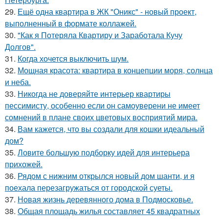
29.
Ещё одна квартира в ЖК "Оникс" - новый проект,
выполненный в формате коллажей.
30.
"Как я Потеряла Квартиру и Заработала Кучу
Долгов".
31.
Когда хочется выключить шум.
32.
Мощная красота: квартира в концепции моря, солнца
и неба.
33.
Никогда не доверяйте интерьер квартиры
пессимисту, особенно если он самоуверени не имеет
сомнений в плане своих цветовых восприятий мира.
34.
Вам кажется, что вы создали для кошки идеальный
дом?
35.
Ловите большую подборку идей для интерьера
прихожей.
36.
Рядом с нижним открылся новый дом шанти, и я
поехала перезагружаться от городской суеты.
37.
Новая жизнь деревянного дома в Подмосковье.
38.
Общая площадь жилья составляет 45 квадратных