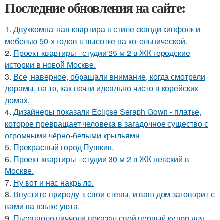
Последние обновления на сайте:
1.
Двухкомнатная квартира в стиле сканди кинфолк и
мебелью 50-х годов в высотке на котельнической.
2.
Проект квартиры - студии 25 м 2 в ЖК городские
истории в новой Москве.
3.
Все, наверное, обращали внимание, когда смотрели
дорамы, на то, как почти идеально чисто в корейских
домах.
4.
Дизайнеры показали Eclipse Seraph Gown - платье,
которое превращает человека в загадочное существо с
огромными чёрно-белыми крыльями.
5.
Прекрасный город Пушкин.
6.
Проект квартиры - студии 30 м 2 в ЖК невский в
Москве.
7.
Ну вот и нас накрыло.
8.
Впустите природу в свои стены, и ваш дом заговорит с
вами на языке уюта.
9.
Пьерпаоло пиччоли показал свой первый кутюр для