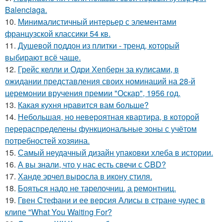
Balenciaga.
10.
Минималистичный интерьер с элементами
французской классики 54 кв.
11.
Душевой поддон из плитки - тренд, который
выбирают всё чаще.
12.
Грейс келли и Одри Хепберн за кулисами, в
ожидании представления своих номинаций на 28-й
церемонии вручения премии "Оскар", 1956 год.
13.
Какая кухня нравится вам больше?
14.
Небольшая, но невероятная квартира, в которой
перераспределены функциональные зоны с учётом
потребностей хозяина.
15.
Самый неудачный дизайн упаковки хлеба в истории.
16.
А вы знали, что у нас есть свечи с CBD?
17.
Ханде эрчел выросла в икону стиля.
18.
Бояться надо не тарелочниц, а ремонтниц.
19.
Гвен Стефани и ее версия Алисы в стране чудес в
клипе "What You Waiting For?