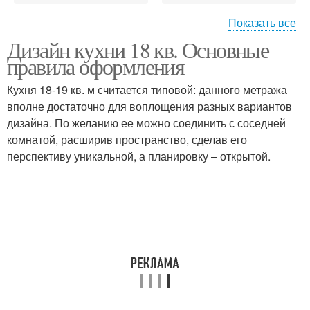
Показать все
Дизайн кухни 18 кв. Основные
Кухня с полуостровом
Прямоугольная кухня
правила оформления
Кухня 18-19 кв. м считается типовой: данного метража
вполне достаточно для воплощения разных вариантов
Кухня с параллельной
дизайна. По желанию ее можно соединить с соседней
П-образная кухня
планировкой
комнатой, расширив пространство, сделав его
перспективу уникальной, а планировку – открытой.