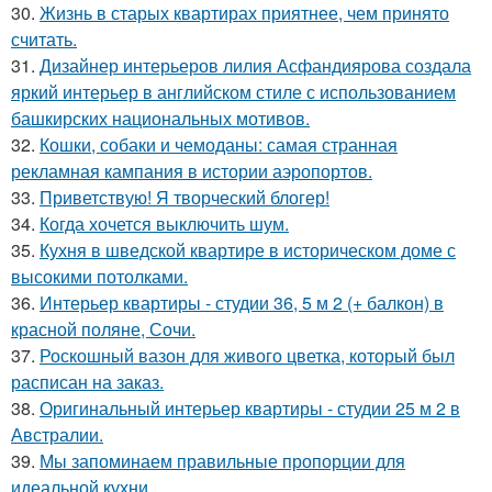
30.
Жизнь в старых квартирах приятнее, чем принято
считать.
31.
Дизайнер интерьеров лилия Асфандиярова создала
яркий интерьер в английском стиле с использованием
башкирских национальных мотивов.
32.
Кошки, собаки и чемоданы: самая странная
рекламная кампания в истории аэропортов.
33.
Приветствую! Я творческий блогер!
34.
Когда хочется выключить шум.
35.
Кухня в шведской квартире в историческом доме с
высокими потолками.
36.
Интерьер квартиры - студии 36, 5 м 2 (+ балкон) в
красной поляне, Сочи.
37.
Роскошный вазон для живого цветка, который был
расписан на заказ.
38.
Оригинальный интерьер квартиры - студии 25 м 2 в
Австралии.
39.
Мы запоминаем правильные пропорции для
идеальной кухни.