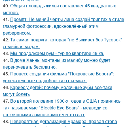
40.
Общая площадь жилья составляет 45 квадратных
метров.
41.
Промпт: Не меняй черты лица создай триптих в стиле
гламурной фотосессии, вдохновлённый этим
референсом.
42.
Та самая подруга, которая "не Выживет без Тусовок"
семейная мадам.
43.
Мы продолжаем рум - тур по квартире 49 кв.
44.
В доме Ханны монтаны из малибу можно будет
переночевать бесплатно.
45.
Процесс создания фильма "Покровские Ворота":
увлекательные подробности о съемках.
46.
Кариес у детей: почему молочные зубы всё-таки
могут болеть
47.
Во второй половине 1900-х годов в США появились
так называемые "Electric Eye Bears" - медведи со
стеклянными лампочками вместо глаз.
48.
Невероятная детализация мрамора: правая стопа