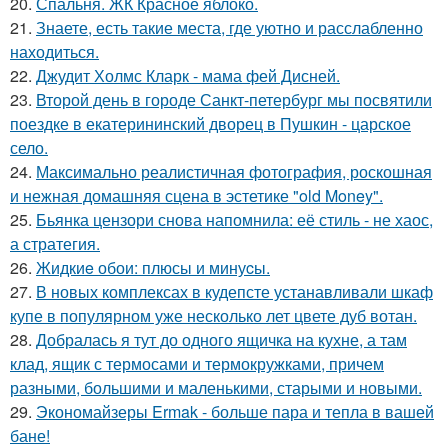
20.
Спальня. ЖК Красное яблоко.
21.
Знаете, есть такие места, где уютно и расслабленно
находиться.
22.
Джудит Холмс Кларк - мама фей Дисней.
23.
Второй день в городе Санкт-петербург мы посвятили
поездке в екатерининский дворец в Пушкин - царское
село.
24.
Максимально реалистичная фотография, роскошная
и нежная домашняя сцена в эстетике "old Money".
25.
Бьянка цензори снова напомнила: её стиль - не хаос,
а стратегия.
26.
Жидкиe обои: плюсы и минуcы.
27.
В новых комплексах в кудепсте устанавливали шкаф
купе в популярном уже несколько лет цвете дуб вотан.
28.
Добралась я тут до одного ящичка на кухне, а там
клад, ящик с термосами и термокружками, причем
разными, большими и маленькими, старыми и новыми.
29.
Экономайзеры Ermak - больше пара и тепла в вашей
бане!