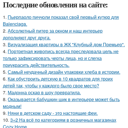
Последние обновления на сайте:
1.
Пьерпаоло пиччоли показал свой первый кутюр для
Balenciaga.
2.
Абсолютный питер за окном и наш интерьер
дополняют друг друга.
3.
Визуализация квартиры в ЖК "Клубный дом Премьер".
4.
Портретная живопись всегда преследовала цель не
только зафиксировать черты лица, но и слегка
приукрасить действительность.
5.
Самый неудачный дизайн упаковки хлеба в истории.
6.
Как обустроить детскую в 10 квадратов для троих
детей так, чтобы у каждого было свое место?
7.
Мадонна оскар в шоу превратила.
8.
Оказывается бабушкин шик в интерьере может быть
модным!
9.
Няни в детском саду - это настоящие феи.
10.
3=2 На всё по категориям в розничных магазинах
Cozy Home.