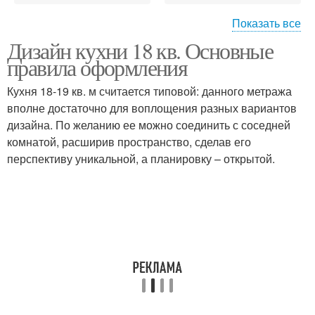
Показать все
Дизайн кухни 18 кв. Основные
Линейная кухня
Кухня с полуостровом
правила оформления
Кухня 18-19 кв. м считается типовой: данного метража
вполне достаточно для воплощения разных вариантов
Кухня с параллельной
дизайна. По желанию ее можно соединить с соседней
Прямоугольная кухня
планировкой
комнатой, расширив пространство, сделав его
перспективу уникальной, а планировку – открытой.