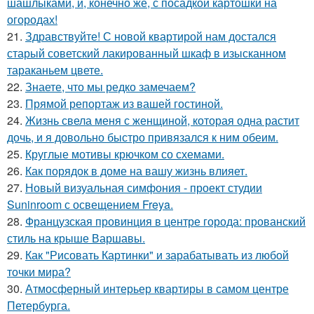
шашлыками, и, конечно же, с посадкой картошки на
огородах!
21.
Здравствуйте! С новой квартирой нам достался
старый советский лакированный шкаф в изысканном
тараканьем цвете.
22.
Знаете, что мы редко замечаем?
23.
Прямой репортаж из вашей гостиной.
24.
Жизнь свела меня с женщиной, которая одна растит
дочь, и я довольно быстро привязался к ним обеим.
25.
Круглые мотивы крючком со схемами.
26.
Как порядок в доме на вашу жизнь влияет.
27.
Новый визуальная симфония - проект студии
Suninroom с освещением Freya.
28.
Французская провинция в центре города: прованский
стиль на крыше Варшавы.
29.
Как "Рисовать Картинки" и зарабатывать из любой
точки мира?
30.
Атмосферный интерьер квартиры в самом центре
Петербурга.