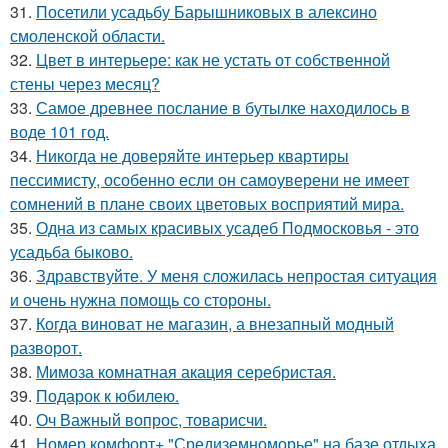
31.
Посетили усадьбу Барышниковых в алексино
смоленской области.
32.
Цвет в интерьере: как не устать от собственной
стены через месяц?
33.
Самое древнее послание в бутылке находилось в
воде 101 год.
34.
Никогда не доверяйте интерьер квартиры
пессимисту, особенно если он самоуверени не имеет
сомнений в плане своих цветовых восприятий мира.
35.
Одна из самых красивых усадеб Подмосковья - это
усадьба быково.
36.
Здравствуйте. У меня сложилась непростая ситуация
и очень нужна помощь со стороны.
37.
Когда виноват не магазин, а внезапный модный
разворот.
38.
Мимоза комнатная акация серебристая.
39.
Подарок к юбилею.
40.
Оч Важный вопрос, товарисчи.
41.
Номер комфорт+ "Средиземноморье" на базе отдыха