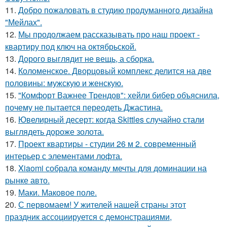
11.
Добро пожаловать в студию продуманного дизайна
"Мейлах".
12.
Мы продолжаем рассказывать про наш проект -
квартиру под ключ на октябрьской.
13.
Дорого выглядит не вещь, а сборка.
14.
Коломенское. Дворцовый комплекс делится на две
половины: мужскую и женскую.
15.
"Комфорт Важнее Трендов": хейли бибер объяснила,
почему не пытается переодеть Джастина.
16.
Ювелирный десерт: когда Skittles случайно стали
выглядеть дороже золота.
17.
Проект квартиры - студии 26 м 2. современный
интерьер с элементами лофта.
18.
Xiaomi собрала команду мечты для доминации на
рынке авто.
19.
Маки. Маковое поле.
20.
С первомаем! У жителей нашей страны этот
праздник ассоциируется с демонстрациями,