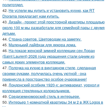
политотдел.
42.
Не успели мы купить и установить кухню, как RT
Diorama предлагает нам купить.
43.
Дизайн - проект этой просторной квартиры площадью
около 100 м мы разработали для семейной пары с двумя
детьми.
44.
Страна советов. Цветоводам на заметку.
45.
Маленький лайфхак для декора дома.
46.
На показе женской зимней коллекции сен Лоран
(Saint Laurent) 2026 года украшения стали одним из
самых ярких элементов коллекции.
47.
Полочка на кухню в винтажном стиле, сделанная
своими руками, получилась очень уютной - она
привнесла в пространство особое очарование!
48.
Лондонский особняк 1920-х: антиквариат, уорхол и
коллекция стеклянных колокольчиков.
49.
Средиземноморский стиль в интерьере.
50.
Интерьер 1-комнатной квартиры 34 м 2 в ЖК Logos в