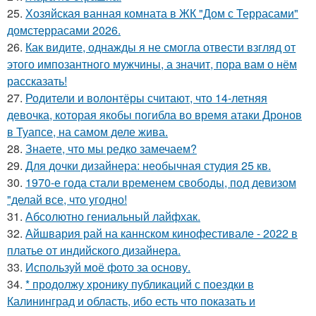
25.
Хозяйская ванная комната в ЖК "Дом с Террасами"
домстеррасами 2026.
26.
Как видите, однажды я не смогла отвести взгляд от
этого импозантного мужчины, а значит, пора вам о нём
рассказать!
27.
Родители и волонтёры считают, что 14-летняя
девочка, которая якобы погибла во время атаки Дронов
в Туапсе, на самом деле жива.
28.
Знаете, что мы редко замечаем?
29.
Для дочки дизайнера: необычная студия 25 кв.
30.
1970-е года стали временем свободы, под девизом
"делай все, что угодно!
31.
Абсолютно гениальный лайфхак.
32.
Айшвария рай на каннском кинофестивале - 2022 в
платье от индийского дизайнера.
33.
Используй моё фото за основу.
34.
* продолжу хронику публикаций с поездки в
Калининград и область, ибо есть что показать и