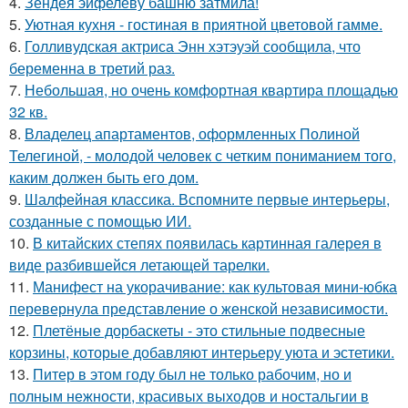
4.
Зендея эйфелеву башню затмила!
5.
Уютная кухня - гостиная в приятной цветовой гамме.
6.
Голливудская актриса Энн хэтэуэй сообщила, что
беременна в третий раз.
7.
Небольшая, но очень комфортная квартира площадью
32 кв.
8.
Владелец апартаментов, оформленных Полиной
Телегиной, - молодой человек с четким пониманием того,
каким должен быть его дом.
9.
Шалфейная классика. Вспомните первые интерьеры,
созданные с помощью ИИ.
10.
В китайских степях появилась картинная галерея в
виде разбившейся летающей тарелки.
11.
Манифест на укорачивание: как культовая мини-юбка
перевернула представление о женской независимости.
12.
Плетёные дорбаскеты - это стильные подвесные
корзины, которые добавляют интерьеру уюта и эстетики.
13.
Питер в этом году был не только рабочим, но и
полным нежности, красивых выходов и ностальгии в