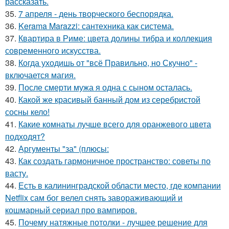
рассказать.
35.
7 апреля - день творческого беспорядка.
36.
Kerama Marazzi: сантехника как система.
37.
Квартира в Риме: цвета долины тибра и коллекция
современного искусства.
38.
Когда уходишь от "всё Правильно, но Скучно" -
включается магия.
39.
После смерти мужа я одна с сыном осталась.
40.
Какой же красивый банный дом из серебристой
сосны кело!
41.
Какие комнаты лучше всего для оранжевого цвета
подходят?
42.
Аргументы "за" (плюсы:
43.
Как создать гармоничное пространство: советы по
васту.
44.
Есть в калининградской области место, где компании
Netflix сам бог велел снять завораживающий и
кошмарный сериал про вампиров.
45.
Почему натяжные потолки - лучшее решение для