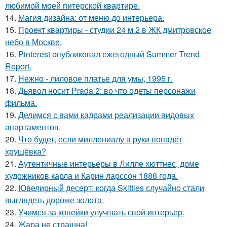
любимой моей питерской квартире.
14.
Магия дизайна: от меню до интерьера.
15.
Проект квартиры - студии 24 м 2 в ЖК дмитровское
небо в Москве.
16.
Pinterest опубликовал ежегодный Summer Trend
Report.
17.
Нежно - лиловое платье для умы, 1995 г.
18.
Дьявол носит Prada 2: во что одеты персонажи
фильма.
19.
Делимся с вами кадрами реализации видовых
апартаментов.
20.
Что будет, если миллениалу в руки попадёт
хрущёвка?
21.
Аутентичные интерьеры в Лилле хюттнес, доме
художников карла и Карин ларссон 1888 года.
22.
Ювелирный десерт: когда Skittles случайно стали
выглядеть дороже золота.
23.
Учимся за копейки улучшать свой интерьер.
24.
Жара не страшна!