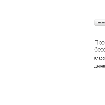
читат
Про
бес
Класс
Дерев