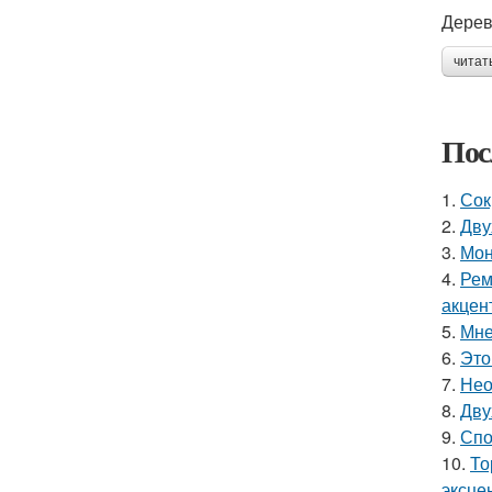
Дерев
читат
Пос
1.
Сок
2.
Дву
3.
Мон
4.
Рем
акцен
5.
Мне
6.
Это
7.
Нео
8.
Дву
9.
Спо
10.
То
эксце