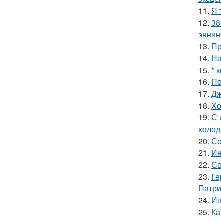
11.
Я 
12.
38
эннин
13.
Пр
14.
На
15.
* 
16.
По
17.
Дж
18.
Хо
19.
С 
холод
20.
Со
21.
Ин
22.
Со
23.
Ге
Патри
24.
Ин
25.
Ка