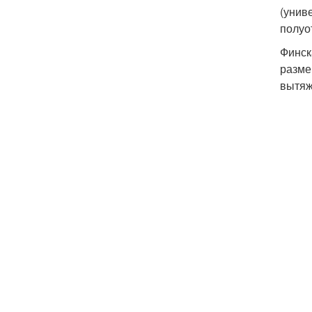
(унив
полуо
Финск
разме
вытяж