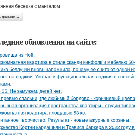
янная беседка с мангалом
ь дальше →
ледние обновления на сайте:
ровища из Hoff.
хкомнатная квартира в стиле сканди кинфолк и мебелью 50-
ика беллуччи вновь напомнила, почему её считают одной 
онт на лоджии. Уютная и функциональная лоджия в спокойн
тами.
 35. Не замужем, детей нет.
 превью спальни, где любимый бордово - коричневый цвет з
бычная организация пространства квартиры - студии типов
хкомнатная квартира площадью 53 кв.
нтанное творчество. Результат - новые ажурные корзины.
ржество Кортни кардашьян и Трэвиса баркера в 2022 году
нтричностью.