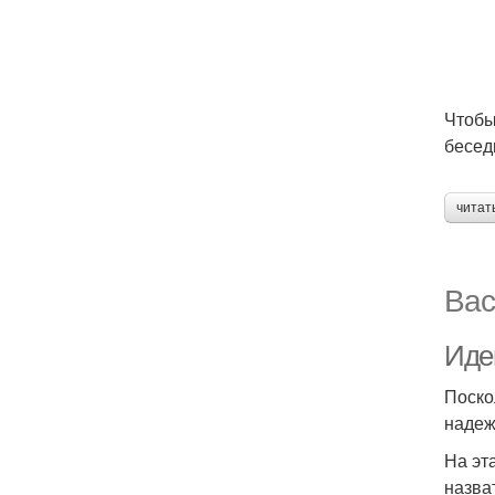
Чтобы
бесед
читат
Вас
Иде
Поско
надеж
На эт
назва