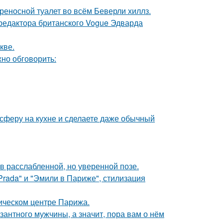
ереносной туалет во всём Беверли хиллз.
 редактора британского Vogue Эдварда
кве.
но обговорить:
сферу на кухне и сделаете даже обычный
 расслабленной, но уверенной позе.
Prada" и "Эмили в Париже", стилизация
рическом центре Парижа.
озантного мужчины, а значит, пора вам о нём