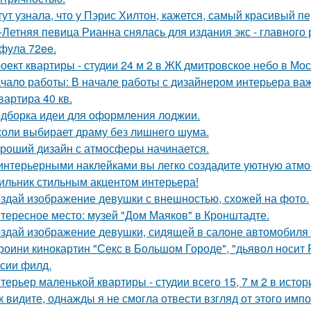
тут узнала, что у Пэрис Хилтон, кажется, самый красивый п
-Летняя певица Рианна снялась для издания экс - главного
фула 72ee.
оект квартиры - студии 24 м 2 в ЖК дмитровское небо в Мос
чало работы: В начале работы с дизайнером интерьера важ
квартира 40 кв.
дборка идеи для оформления лоджии.
оли выбирает драму без лишнего шума.
роший дизайн с атмосферы начинается.
интерьерными наклейками вы легко создадите уютную атмо
ильник стильным акцентом интерьера!
здай изображение девушки с внешностью, схожей на фото.
тересное место: музей "Дом Маяков" в Кронштадте.
здай изображение девушки, сидящей в салоне автомобиля в
роини кинокартин "Секс в Большом Городе", "дьявол носит 
сии филд.
терьер маленькой квартиры - студии всего 15, 7 м 2 в исто
к видите, однажды я не смогла отвести взгляд от этого имп