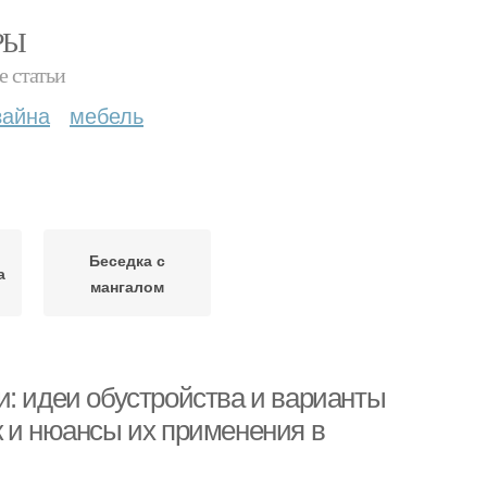
РЫ
е статьи
зайна
мебель
Беседка с
а
мангалом
и: идеи обустройства и варианты
к и нюансы их применения в