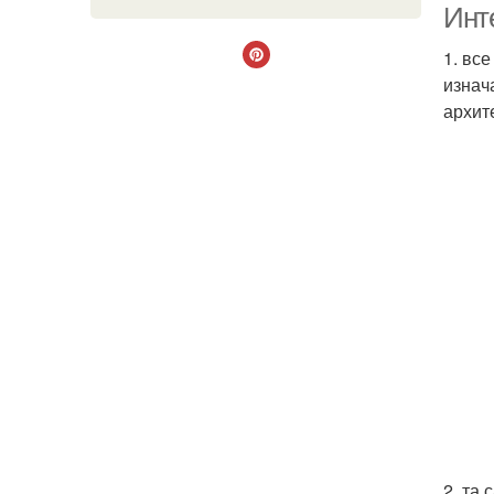
Инт
1. вс
изнач
архит
2. та