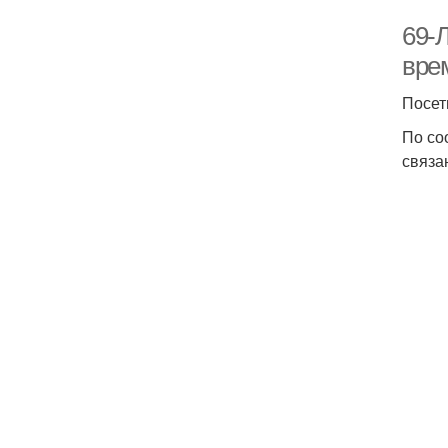
69-
вре
Посет
По со
связа