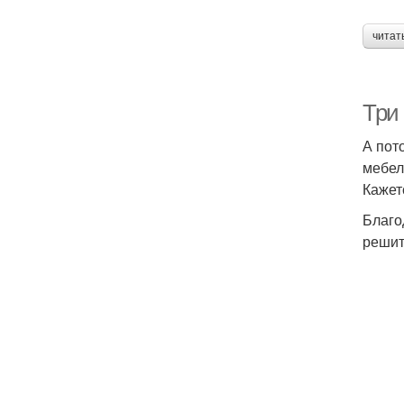
читат
Три
А пот
мебел
Кажетс
Благо
решит