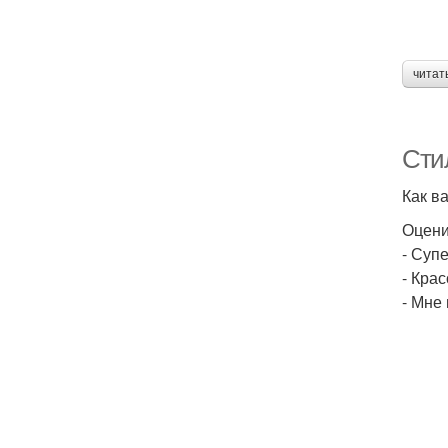
читат
Сти
Как в
Оцени
- Супе
- Кра
- Мне