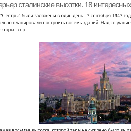
ерьер сталинские высотки. 18 интересных
е "Сестры" были заложены в один день - 7 сентября 1947 го
ально планировали построить восемь зданий. Над создани
екторы ссср.
 самая восьмая высотка, которой так и не суждено было выра