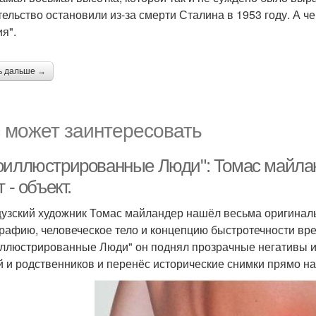
тельство остановили из-за смерти Сталина в 1953 году. А че
я".
ь дальше →
 может заинтересовать
оиллюстрированные Люди": Томас майлан
т - объект.
узский художник Томас майландер нашёл весьма оригинал
рафию, человеческое тело и концепцию быстротечности вре
ллюстрированные Люди" он поднял прозрачные негативы и
й и родственников и перенёс исторические снимки прямо на