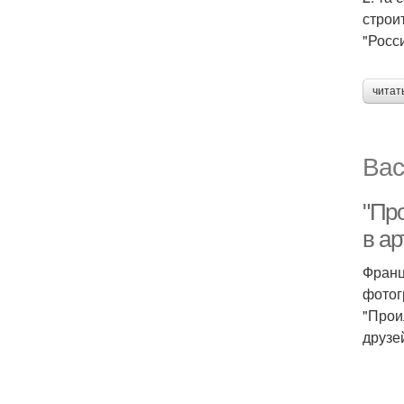
строи
"Росси
читат
Вас
"Пр
в ар
Франц
фотог
"Прои
друзе