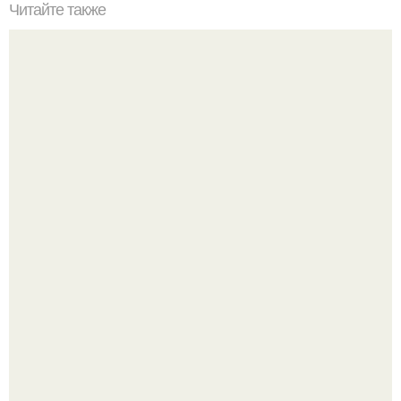
Читайте также
Ваза из бутылки. Приступаем к уроку
Три инструмента, которые реально связывают квартиру
в единое целое - и ни один из них не требует сносить
стены.