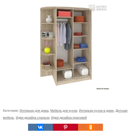
Категории:
Интерьер для дома
,
Мебель для кухни
,
Интерьер кухни в доме
,
Детская
мебель
,
Идеи дизайна спальни
,
Идеи дизайна прихожей