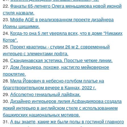
22.
Фанаты 65-летнего Олега меньшикова новой иконой
стиля назвали.
23.
Middle AGE в реализованном проекте дизайнера
Ирины шишимки.
24.
Когда-то она 5 лет уверяла всех, что в доме "Никаких
Котов".
25.
Проект квартиры - студии 26 м 2. современный
интерьер с элементами лофта.
26.
Скандинавская эстетика. Простые четкие линии.
27.
Дом Леандера, похоже, настигло мейковерное
проклятие.
28.
Мила Йовович в небесно-голубом платье на
благотворительном вечере в Каннах, 2022 г.
29.
Абсолютно гениальный лайфхак.
30.
Дизайнер интерьеров лилия Асфандиярова создала
яркий интерьер в английском стиле с использованием
башкирских национальных мотивов.
31.
А вы знаете, какие же были полы в гостиной главного