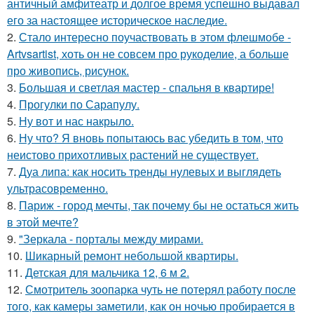
античный амфитеатр и долгое время успешно выдавал
его за настоящее историческое наследие.
2.
Стало интересно поучаствовать в этом флешмобе -
Artvsartist, хоть он не совсем про рукоделие, а больше
про живопись, рисунок.
3.
Большая и светлая мастер - спальня в квартире!
4.
Прогулки по Сарапулу.
5.
Ну вот и нас накрыло.
6.
Ну что? Я вновь попытаюсь вас убедить в том, что
неистово прихотливых растений не существует.
7.
Дуа липа: как носить тренды нулевых и выглядеть
ультрасовременно.
8.
Париж - город мечты, так почему бы не остаться жить
в этой мечте?
9.
"Зеркала - порталы между мирами.
10.
Шикарный ремонт небольшой квартиры.
11.
Детская для мальчика 12, 6 м 2.
12.
Смотритель зоопарка чуть не потерял работу после
того, как камеры заметили, как он ночью пробирается в