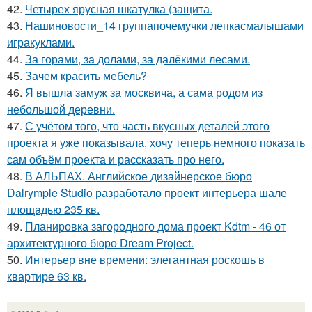
42.
Четырех ярусная шкатулка (защита.
43.
Нашиновости_14 группапочемучки лепкасмалышами
игракуклами.
44.
За горами, за долами, за далёкими лесами.
45.
Зачем красить мебель?
46.
Я вышла замуж за москвича, а сама родом из
небольшой деревни.
47.
С учётом того, что часть вкусных деталей этого
проекта я уже показывала, хочу теперь немного показать
сам объём проекта и рассказать про него.
48.
В АЛЬПАХ. Английское дизайнерское бюро
Dalrymple Studio разработало проект интерьера шале
площадью 235 кв.
49.
Планировка загородного дома проект Kdtm - 46 от
архитектурного бюро Dream Project.
50.
Интерьер вне времени: элегантная роскошь в
квартире 63 кв.