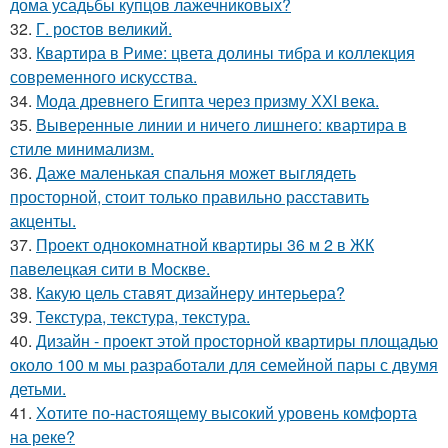
дома усадьбы купцов лажечниковых?
32.
Г. ростов великий.
33.
Квартира в Риме: цвета долины тибра и коллекция
современного искусства.
34.
Мода древнего Египта через призму ХХI века.
35.
Выверенные линии и ничего лишнего: квартира в
стиле минимализм.
36.
Даже маленькая спальня может выглядеть
просторной, стоит только правильно расставить
акценты.
37.
Проект однокомнатной квартиры 36 м 2 в ЖК
павелецкая сити в Москве.
38.
Какую цель ставят дизайнеру интерьера?
39.
Текстура, текстура, текстура.
40.
Дизайн - проект этой просторной квартиры площадью
около 100 м мы разработали для семейной пары с двумя
детьми.
41.
Хотите по-настоящему высокий уровень комфорта
на реке?