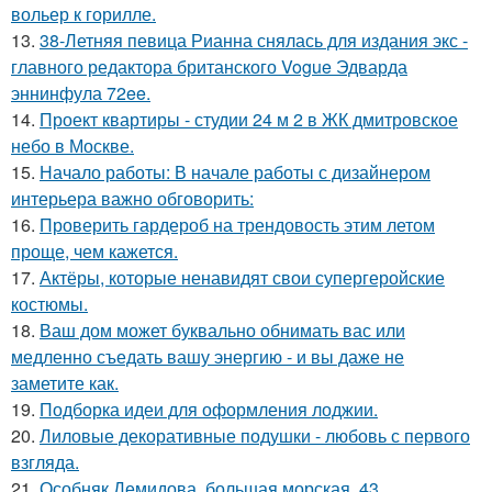
вольер к горилле.
13.
38-Летняя певица Рианна снялась для издания экс -
главного редактора британского Vogue Эдварда
эннинфула 72ee.
14.
Проект квартиры - студии 24 м 2 в ЖК дмитровское
небо в Москве.
15.
Начало работы: В начале работы с дизайнером
интерьера важно обговорить:
16.
Проверить гардероб на трендовость этим летом
проще, чем кажется.
17.
Актёры, которые ненавидят свои супергеройские
костюмы.
18.
Ваш дом может буквально обнимать вас или
медленно съедать вашу энергию - и вы даже не
заметите как.
19.
Подборка идеи для оформления лоджии.
20.
Лиловые декоративные подушки - любовь с первого
взгляда.
21.
Особняк Демидова, большая морская, 43.