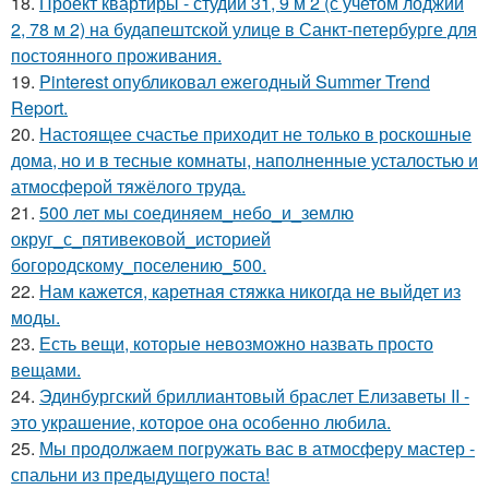
18.
Проект квартиры - студии 31, 9 м 2 (с учетом лоджии
2, 78 м 2) на будапештской улице в Санкт-петербурге для
постоянного проживания.
19.
Pinterest опубликовал ежегодный Summer Trend
Report.
20.
Настоящее счастье приходит не только в роскошные
дома, но и в тесные комнаты, наполненные усталостью и
атмосферой тяжёлого труда.
21.
500 лет мы соединяем_небо_и_землю
округ_с_пятивековой_историей
богородскому_поселению_500.
22.
Нам кажется, каретная стяжка никогда не выйдет из
моды.
23.
Есть вещи, которые невозможно назвать просто
вещами.
24.
Эдинбургский бриллиантовый браслет Елизаветы II -
это украшение, которое она особенно любила.
25.
Мы продолжаем погружать вас в атмосферу мастер -
спальни из предыдущего поста!