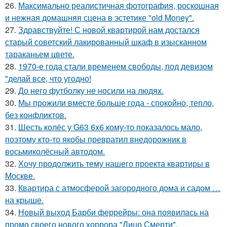
26.
Максимально реалистичная фотография, роскошная
и нежная домашняя сцена в эстетике "old Money".
27.
Здравствуйте! С новой квартирой нам достался
старый советский лакированный шкаф в изысканном
тараканьем цвете.
28.
1970-е года стали временем свободы, под девизом
"делай все, что угодно!
29.
До него футболку не носили на людях.
30.
Мы прожили вместе больше года - спокойно, тепло,
без конфликтов.
31.
Шесть колёс у G63 6x6 кому-то показалось мало,
поэтому кто-то якобы превратил внедорожник в
восьмиколёсный автодом.
32.
Хочу продолжить тему нашего проекта квартиры в
Москве.
33.
Квартира с атмосферой загородного дома и садом …
на крыше.
34.
Новый выход Барби феррейры: она появилась на
промо своего нового хоррора "Лицо Смерти".