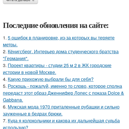
читать дальше →
Последние обновления на сайте:
1.
5 ошибок в планировке, из-за которых вы теряете
метры.
2.
Кёнигсберг. Интерьер дома студенческого братства
"Германия".
3.
Проект квартиры - студии 25 м 2 в ЖК городские
истории в новой Москве.
4.
Какую прихожую выбрали бы для себя?
5.
Роскошь - пожалуй, именно то слово, которое сполна
передаст этот образ Дженнифер Лопес с показа Dolce &
Gabbana.
6.
Мужская мода 1970 приталенные рубашки и сильно
зауженные в бедрах брюки.
7.
Куда я колокольчики и какова их дальнейшая судьба
использую?