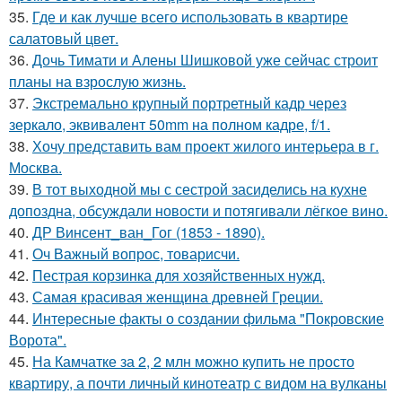
35.
Где и как лучше всего использовать в квартире
салатовый цвет.
36.
Дочь Тимати и Алены Шишковой уже сейчас строит
планы на взрослую жизнь.
37.
Экстремально крупный портретный кадр через
зеркало, эквивалент 50mm на полном кадре, f/1.
38.
Хочу представить вам проект жилого интерьера в г.
Москва.
39.
В тот выходной мы с сестрой засиделись на кухне
допоздна, обсуждали новости и потягивали лёгкое вино.
40.
ДР Винсент_ван_Гог (1853 - 1890).
41.
Оч Важный вопрос, товарисчи.
42.
Пестрая корзинка для хозяйственных нужд.
43.
Самая красивая женщина древней Греции.
44.
Интересные факты о создании фильма "Покровские
Ворота".
45.
На Камчатке за 2, 2 млн можно купить не просто
квартиру, а почти личный кинотеатр с видом на вулканы