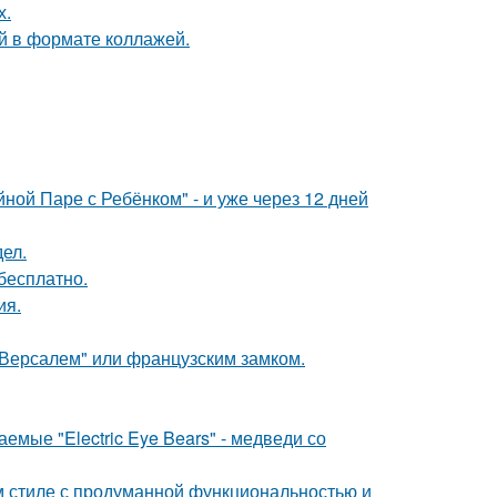
х.
й в формате коллажей.
ой Паре с Ребёнком" - и уже через 12 дней
ел.
бесплатно.
ия.
Версалем" или французским замком.
емые "Electric Eye Bears" - медведи со
 стиле с продуманной функциональностью и