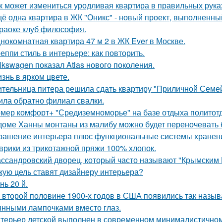
к может измениться уродливая квартира в правильных рука
ё одна квартира в ЖК "Оникс" - новый проект, выполненны
раоке клуб философия.
нокомнатная квартира 47 м 2 в ЖК Ever в Москве.
еппи стиль в интерьере: как повторить.
lkswagen показал Atlas нового поколения.
знь в ярком цвете.
тельница питера решила сдать квартиру "Приличной Семейн
ила обратно филиал свалки.
мер комфорт+ "Средиземноморье" на базе отдыха политотд
доме Ханны монтаны из малибу можно будет переночевать 
рашение интерьера плюс функциональные системы хранен
врики из трикотажной пряжи 100% хлопок.
ссандровский дворец, который часто называют "Крымским 
кую цель ставят дизайнеру интерьера?
нь 20 й.
 второй половине 1900-х годов в США появились так называ
янными лампочками вместо глаз.
терьер детской выполнен в современном минималистичном