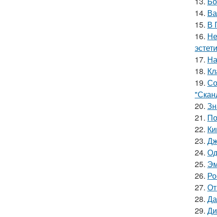
13.
Бо
14.
Ва
15.
В 
16.
Не
эстети
17.
На
18.
Кл
19.
Со
"Скан
20.
Зн
21.
По
22.
Ки
23.
Дж
24.
Од
25.
Эм
26.
Ро
27.
От
28.
Да
29.
Ди