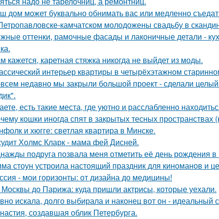
яться надо не тарелочниц, а ремонтниц.
ш дом может буквально обнимать вас или медленно съедать 
Петропавловске-камчатском молодожены свадьбу в скандин
жные оттенки, рамочные фасады и лаконичные детали - кух
ка.
м кажется, каретная стяжка никогда не выйдет из моды.
ассический интерьер квартиры в четырёхэтажном старинном
всем недавно мы закрыли большой проект - сделали целый 
дик".
аете, есть такие места, где уютно и расслабленно находитьс
чему кошки иногда спят в закрытых тесных пространствах 
нфолк и хюгге: светлая квартира в Минске.
удит Холмс Кларк - мама фей Дисней.
нажды подруга позвала меня отметить её день рождения в
ма стоун устроила настоящий праздник для киноманов и ц
ссия - мои горизонты: от дизайна до медицины!
 Москвы до Парижа: куда пришли актрисы, которые уехали.
вно искала, долго выбирала и наконец вот он - идеальный с
настия, создавшая облик Петербурга.