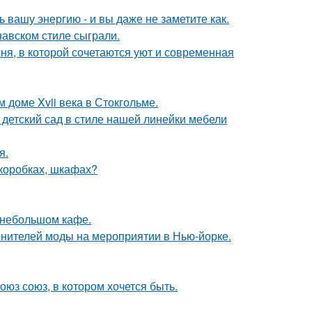
вашу энергию - и вы даже не заметите как.
авском стиле сыграли.
ня, в которой сочетаются уют и современная
 доме Xvii века в Стокгольме.
детский сад в стиле нашей линейки мебели
я.
(коробках, шкафах?
 небольшом кафе.
енителей моды на мероприятии в Нью-йорке.
оюз союз, в котором хочется быть.