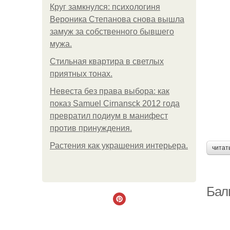
Круг замкнулся: психологиня
Вероника Степанова снова вышла
замуж за собственного бывшего
мужа.
Стильная квартира в светлых
приятных тонах.
Невеста без права выбора: как
показ Samuel Cirnansck 2012 года
превратил подиум в манифест
против принуждения.
Растения как украшения интерьера.
читат
Бал