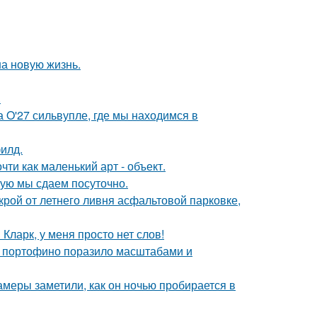
на новую жизнь.
.
 O'27 сильвупле, где мы находимся в
илд.
ти как маленький арт - объект.
рую мы сдаем посуточно.
крой от летнего ливня асфальтовой парковке,
Кларк, у меня просто нет слов!
 в портофино поразило масштабами и
камеры заметили, как он ночью пробирается в