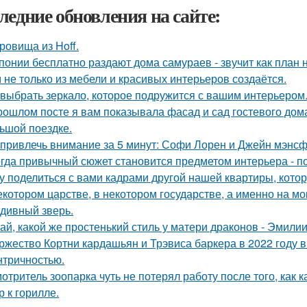
ледние обновления на сайте:
ровища из Hoff.
понии бесплатно раздают дома самураев - звучит как план 
 не только из мебели и красивых интерьеров создаётся.
 выбрать зеркало, которое подружится с вашим интерьером
рошлом посте я вам показывала фасад и сад гостевого дома
ьшой поездке.
 привлечь внимание за 5 минут: Софи Лорен и Джейн мэнсф
гда привычный сюжет становится предметом интерьера - поч
у поделиться с вами кадрами другой нашей квартиры, кото
екотором царстве, в некотором государстве, а именно на мо
 дивный зверь.
ай, какой же простенький стиль у матери драконов - Эмилии 
ржество Кортни кардашьян и Трэвиса баркера в 2022 году
нтричностью.
отритель зоопарка чуть не потерял работу после того, как 
р к горилле.