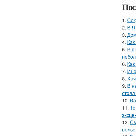
Пос
1.
Сок
2.
В Я
3.
Дом
4.
Как
5.
В п
небол
6.
Как
7.
Ино
8.
Хоч
9.
В н
стоял
10.
Ва
11.
То
эксце
12.
См
волье