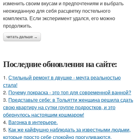
изменить своим вкусам и предпочтениям и выбрать
неожиданную для себя расцветку постельного
комплекта. Если эксперимент удался, его можно
продолжить.
читать дальше →
Последние обновления на сайте:
1.
Стильный ремонт в двушке - мечта реальностью
стала!
2.
Почему покраска - это топ для современной ванной?
3.
Представьте себе: в Тольятти женщина решила сдать
свою квартиру на сутки группе подростков, и это
обернулось настоящим кошмаром!
4.
Вагонка в интерьере.
5.
Как же кайфушно наблюдать за известными людьми,
которые просто себе спокойно прогуливаются.