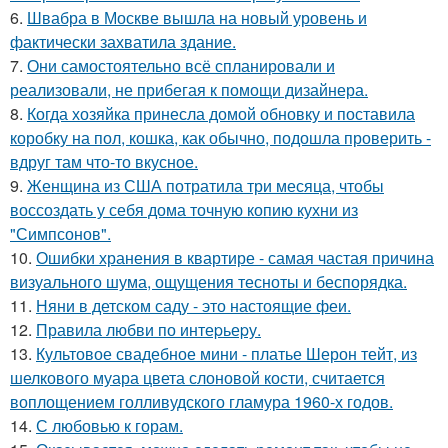
6.
Швабра в Москве вышла на новый уровень и
фактически захватила здание.
7.
Они самостоятельно всё спланировали и
реализовали, не прибегая к помощи дизайнера.
8.
Когда хозяйка принесла домой обновку и поставила
коробку на пол, кошка, как обычно, подошла проверить -
вдруг там что-то вкусное.
9.
Женщина из США потратила три месяца, чтобы
воссоздать у себя дома точную копию кухни из
"Симпсонов".
10.
Ошибки хранения в квартире - самая частая причина
визуального шума, ощущения тесноты и беспорядка.
11.
Няни в детском саду - это настоящие феи.
12.
Правила любви по интеpьеpу.
13.
Культовое свадебное мини - платье Шерон тейт, из
шелкового муара цвета слоновой кости, считается
воплощением голливудского гламура 1960-х годов.
14.
С любовью к горам.