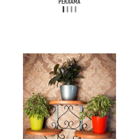
Полки для ванной
Скрытые полки
комнаты
Полки из старых
Полка на стене
Крепление на
кронштейны