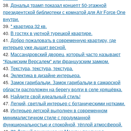
38.
Дональд трамп показал концепт 50-этажной
президентской библиотеки с комнатой для Air Force One
внутри.
39.
* квартира 32 кв.
40.
В гостях в уютной турецкой квартире.
41.
Добро пожаловать в современную квартиру, где
интерьер уже дышит весной.
42.
Массандровский дворец, который часто называют
"Крымским Версалем" или французским замком.
43.
Текстура, текстура, текстура.
44.
Эклектика в дизайне интерьера.
45.
Замок гарибальди. Замок гарибальди в самарской
области расположен на берегу волги в селе хрящёвка.
46.
Найдите свой идеальный стиль!
47.
Легкий, светлый интерьер с ботаническими нотками.
48.
Интерьер детской выполнен в современном
минималистичном стиле с продуманной
функциональностью и спокойной, тёплой атмосферой.