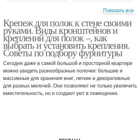
Показать все
Крепеж для полок к стене своими
Кронштейны для полок
Полки к стене
руками. Виды кронштейнов и
креплений для полок –, как
выбрать и установить крепления.
Советы по подбору фурнитуры
Крепежи для полок
Крепление для полки
Сегодня даже в самой большой и просторной квартире
можно увидеть разнообразные полочки: большие и
массивные для хранения книг, легкие и декоративные
для разных мелочей. Они позволяют не только увеличить
Полки со скрытым
Подвесные полки
вместительность, но и создают уют в помещении.
креплением
Крепление для полок
Стеклянные полки