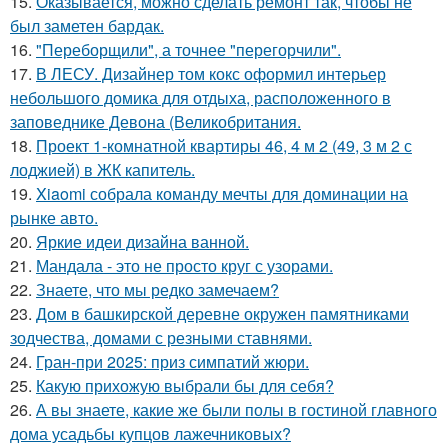
15.
Оказывается, можно сделать ремонт так, чтобы не
был заметен бардак.
16.
"Переборщили", а точнее "перегорчили".
17.
В ЛЕСУ. Дизайнер том кокс оформил интерьер
небольшого домика для отдыха, расположенного в
заповеднике Девона (Великобритания.
18.
Проект 1-комнатной квартиры 46, 4 м 2 (49, 3 м 2 с
лоджией) в ЖК капитель.
19.
Xiaomi собрала команду мечты для доминации на
рынке авто.
20.
Яркие идеи дизайна ванной.
21.
Мандала - это не просто круг с узорами.
22.
Знаете, что мы редко замечаем?
23.
Дом в башкирской деревне окружен памятниками
зодчества, домами с резными ставнями.
24.
Гран-при 2025: приз симпатий жюри.
25.
Какую прихожую выбрали бы для себя?
26.
А вы знаете, какие же были полы в гостиной главного
дома усадьбы купцов лажечниковых?