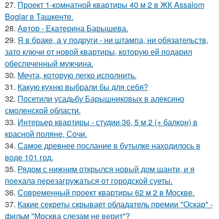
27.
Проект 1-комнатной квартиры 40 м 2 в ЖК Assalom
Boglar в Ташкенте.
28.
Автор - Екатерина Барышева.
29.
Я в браке, а у подруги - ни штампа, ни обязательств,
зато ключи от новой квартиры, которую ей подарил
обеспеченный мужчина.
30.
Мечта, которую легко исполнить.
31.
Какую кухню выбрали бы для себя?
32.
Посетили усадьбу Барышниковых в алексино
смоленской области.
33.
Интерьер квартиры - студии 36, 5 м 2 (+ балкон) в
красной поляне, Сочи.
34.
Самое древнее послание в бутылке находилось в
воде 101 год.
35.
Рядом с нижним открылся новый дом шанти, и я
поехала перезагружаться от городской суеты.
36.
Современный проект квартиры 62 м 2 в Москве.
37.
Какие секреты скрывает обладатель премии "Оскар" -
фильм "Москва слезам не верит"?