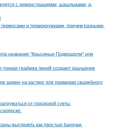
ируется с демонстрациями, шашлыками, и,
!
 с термосами и термокружками, причем разными,
чила название "Крысиные Подкрадули" или
 и тонкая графика линий создают ощущение
ли заявку на кастинг для примерки свадебного
агружаться от городской суеты.
асноярске.
язаны выглядеть как простые баночки.