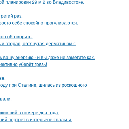
ой планировки 29 м 2 во Владивостоке.
ретий раз.
осто себе спокойно прогуливаются.
но обговорить:
 и вторая, обтянутая дерматином с
вашу энергию - и вы даже не заметите как.
ективно уберёт грязь!
ве.
году при Сталине, шилась из роскошного
вали.
оживший в номере два года.
ий портрет в интерьере спальни.