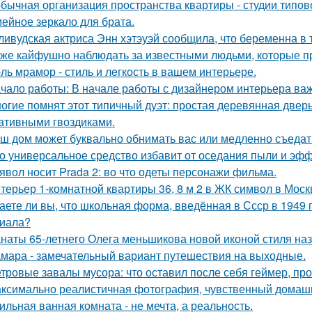
бычная организация пространства квартиры - студии типов
ейное зеркало для брата.
ливудская актриса Энн хэтэуэй сообщила, что беременна в т
 же кайфушно наблюдать за известными людьми, которые пр
ль мрамор - стиль и лeгкость в вашем интерьере.
чало работы: В начале работы с дизайнером интерьера важ
огие помнят этот типичный дуэт: простая деревянная дверь
ативными гвоздиками.
ш дом может буквально обнимать вас или медленно съедать 
о универсальное средство избавит от оседания пыли и эфф
явол носит Prada 2: во что одеты персонажи фильма.
терьер 1-комнатной квартиры 36, 8 м 2 в ЖК символ в Моск
аете ли вы, что школьная форма, введённая в Ссср в 1949 
иала?
наты 65-летнего Олега меньшикова новой иконой стиля наз
мара - замечательный вариант путешествия на выходные.
тровые завалы мусора: что оставил после себя геймер, пр
ксимально реалистичная фотография, чувственный домашн
ильная ванная комната - не мечта, а реальность.