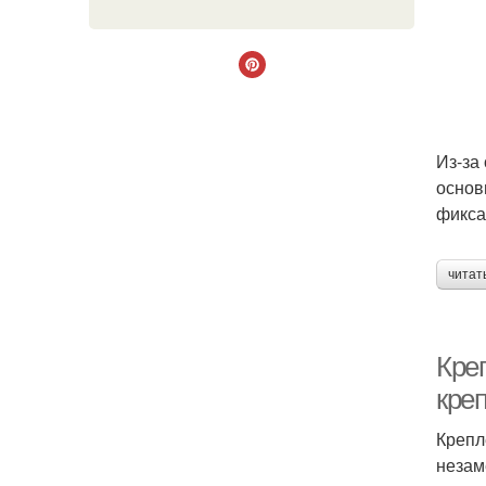
Из-за
основ
фикса
читат
Креп
кре
Крепл
незам