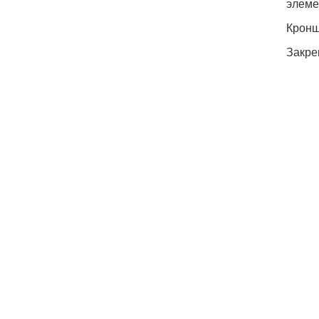
элеме
Кронш
Закре