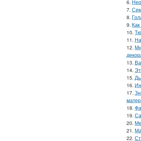
6.
Нео
7.
Сем
8.
Гол
9.
Как
10.
Тю
11.
На
12.
Мн
декор
13.
Ва
14.
Эт
15.
Дь
16.
Ин
17.
Зн
матер
18.
Фа
19.
Са
20.
Ме
21.
Ма
22.
Ст