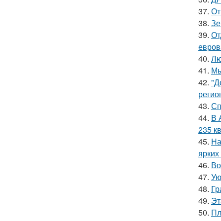
37.
От
38.
Зе
39.
От
евров
40.
Лю
41.
Мы
42.
"Д
регио
43.
Сп
44.
В 
235 кв
45.
На
ярких
46.
Во
47.
Ую
48.
Гр
49.
Эт
50.
Пл