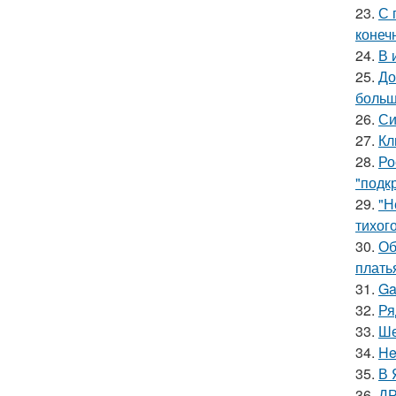
23.
С 
конеч
24.
В 
25.
До
больш
26.
Си
27.
Кл
28.
Ро
"подк
29.
"Н
тихог
30.
Об
плать
31.
Ga
32.
Ря
33.
Ше
34.
He
35.
В 
36.
ДР