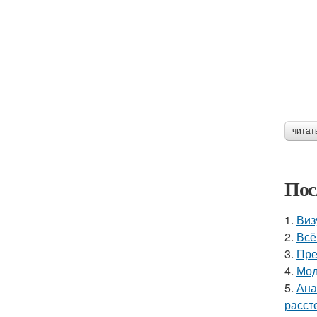
читат
Пос
1.
Виз
2.
Всё
3.
Пре
4.
Мод
5.
Ана
расст