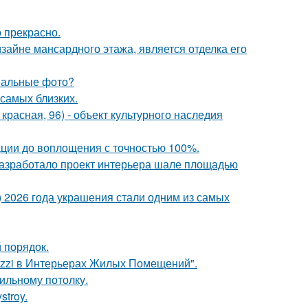
о прекрасно.
айне мансардного этажа, является отделка его
инальные фото?
 самых близких.
. красная, 96) - объект культурного наследия
ации до воплощения с точностью 100%.
разработало проект интерьера шале площадью
t) 2026 года украшения стали одним из самых
 порядок.
azzi в Интерьерах Жилых Помещений".
вильному потолку.
troy.