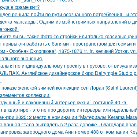
куда в храме кит?
ндея решила пойти по пути осознанного потребления - и эт
делка мансарды. Одним из мэйнстримных направлений в диз
агонкой.
бите ли вы такие фото со стройки или только красивые ф
 привыкли работать с банями - пространством для семьи и
ом - Особняк Охлопкова", 1875-1876 гг. (г. великий Устюг, ул
нального значения.
альня по индивидуальному проекту в прусово: от визуализ
АЛЬПАХ. Английское дизайнерское бюро Dalrymple Studio 
.
 показе женской зимней коллекции сен Лоран (Saint Lauren
 элементов коллекции.
здушный и лаконичный интерьер кухни - гостиной 40 кв.
т в квартире - это не про дорогие интерьеры или идеальный
ан-при 2025: 2 место в номинации "Материалы Kerama Mar
а ванная стала выглядеть в 2 раза дороже - благодаря пра
анировка загородного дома Аин номер 483 от компании Keys