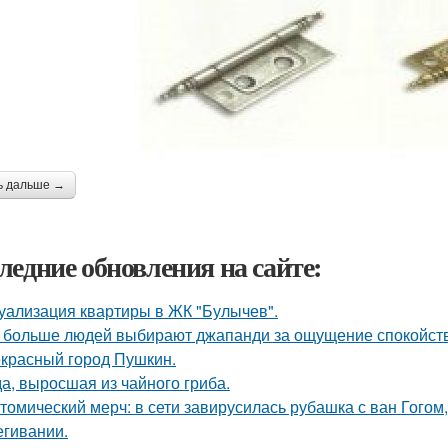
ь дальше →
ледние обновления на сайте:
уализация квартиры в ЖК "Булычев".
 больше людей выбирают джапанди за ощущение спокойстви
красный город Пушкин.
а, выросшая из чайного гриба.
томический мерч: в сети завирусилась рубашка с ван Гогом
егивании.