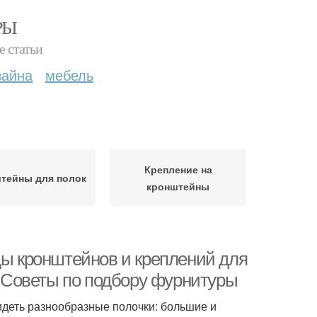
РЫ
е статьи
зайна
мебель
Крепление на
тейны для полок
кронштейны
ды кронштейнов и креплений для
я. Советы по подбору фурнитуры
идеть разнообразные полочки: большие и