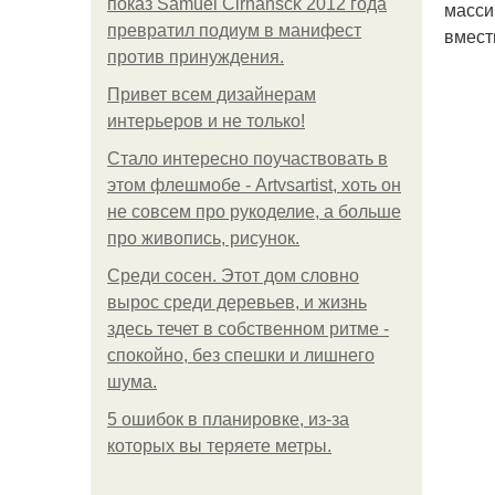
показ Samuel Cirnansck 2012 года
масси
превратил подиум в манифест
вмест
против принуждения.
Привет всем дизайнерам
интерьеров и не только!
Стало интересно поучаствовать в
этом флешмобе - Artvsartist, хоть он
не совсем про рукоделие, а больше
про живопись, рисунок.
Среди сосен. Этот дом словно
вырос среди деревьев, и жизнь
здесь течет в собственном ритме -
спокойно, без спешки и лишнего
шума.
5 ошибок в планировке, из-за
которых вы теряете метры.