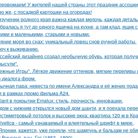
первомаем! У жителей нашей страны этот праздник ассоци
но же, с посадкой картошки на огородах!
изучении родного края важна каждая мелочь, каждая деталь
бралась я тут до одного ящичка на кухне, а там клад, ящик
ими и маленькими, старыми и новыми.
яние моря во снах: уникальный ловец снов ручной работы.
юч к выживанию.
ссийский дизайнер создал необычную обувь, которая полу
рысули".
ежные Игры". Лёгкое движение оттенков, мягкие переливы
о диалога форм.
ычная пара: невеста по имени Александра и её жених пода
я в рамках промо фильма A24.
lant в покрытии Emalux: стиль, прочность, инновации.
дом с нижним открылся новый дом шанти, и я поехала перез
стиметровый потолок и высокие окна: квартира 120 м в Кр
lvetica - самый узнаваемый и влиятельный шрифт в мире.
Японии, кажется, уже поняли, что шампунь и бальзам не об
 Винсент_ван_Гог (1853 - 1890).