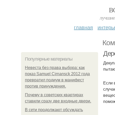
В
лучшие 
главная
интерь
Ком
Дер
Популярные материалы
Декуп
Невеста без права выбора: как
пытаю
показ Samuel Cirnansck 2012 года
превратил подиум в манифест
Если 
против принуждения.
случа
вещес
Почему в советских квартирах
помож
ставили сразу две входные двери.
В сети продолжают обсуждать