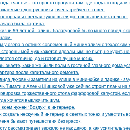
огда счастье - это просто прогулка там, где когда-то ходили 
ажаемые одногруппники, очень требуется совет.
осторная и светлая кухня выглядит очень привлекательно.
ачала была картина.
жизни 59-летней Галины балагуровой было много побед, ско
шлом.
м у озера в остине: современный минимализм с техасским 
 стороны мой муж кажется идеальным: не пьёт, не курит, не
ляется отлично, да и готовит лучше многих.
вы знаете, какие же были полы в гостиной главного дома 
артира после капитального ремонта.
вида духовны заметили на улице в мини-юбке и парике - зву
чь Тимати и Алены Шишковой уже сейчас строит планы на 
рвировка торжественного стола фарфоровой капустой, если
гда хочется выключить шум.
 всем нужен "Воздух" в интерьере.
к создать нескучный интерьер в светлых тонах и уместить вс
меня бывают путешествия без красок.
сту рассматривает зеркало не как декор, а как усилитель эн