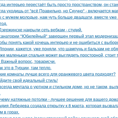
гда интерьер перестаёт быть просто пространством, он ста
гда уходишь от "всё Правильно, но Скучно" - включается ма
 с мужем молодые, нам чуть больше двадцати, вместе уже н
год.
Дзержинске накрыли сеть вебкам - студий.
санатории "Юбилейный" завершен первый этап модернизаци
обы понять какой хочешь интерьер и не ошибиться с выбор
Японии, кажется, уже поняли, что шампунь и бальзам не об
же маленькая спальня может выглядеть просторной, стоит 
 Важный вопрос, товарисчи.
ак это в Турции, там тепло.
кие комнаты лучше всего для оранжевого цвета подходят?
йдите свой идеальный стиль!
всегда мечтала о уютном и стильном доме, но не таком, выли
.
чему натяжные потолки - лучшее решение для вашего дома
удия Лебедева создала открытку к 8 марта, которая вызвал
м в горах.