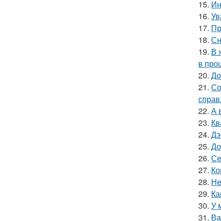
15.
Ин
16.
Ув
17.
Пр
18.
Сн
19.
В 
в про
20.
До
21.
Со
справ
22.
А 
23.
Кв
24.
Дэ
25.
До
26.
Се
27.
Ко
28.
Не
29.
Ка
30.
У 
31.
Ва