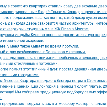
ему в советских квартирах ставили сразу две входные двер
оиллюстрированные Люди": Томас майландер превратил сол
 - это продолжение вас: как понять, какой декор нужен име
она 2 в - когда дверь становится частью архитектуры интер
ект квартиры - студии 24 м 2 в ЖК Fresh в Москве.
рудники усадьбы Кусково провели просветительскую встречу
о-инженерной академии.
ете, у меня такое бывает во время прогулки.
ый страх разблокирован: Балаклава с клещами.
ерланды привлекают внимание необычными велосипедными
ачными стеклянными потолками.
огие помнят этот типичный дуэт: простая деревянная дверь
ативными гвоздиками.
м блогера. Квартира шведского блогера петры в Стокгольме
тмение в Каннах: Ева лонгория в черном "Голом" платье, 20
естяще! Мы собираем традиционную подборку самых эфф
а.
 продолжаем погружать вас в атмосферу мастер - спальни 