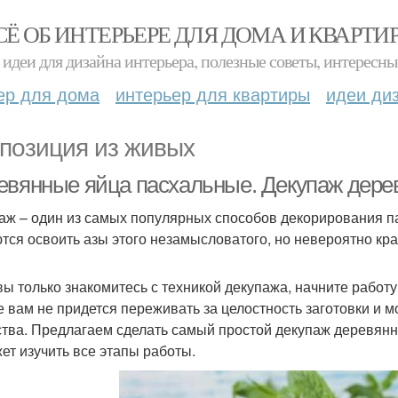
СЁ ОБ ИНТЕРЬЕРЕ ДЛЯ ДОМА И КВАРТИ
идеи для дизайна интерьера, полезные советы, интересны
ер для дома
интерьер для квартиры
идеи ди
позиция из живых
евянные яйца пасхальные. Декупаж дере
аж – один из самых популярных способов декорирования п
тся освоить азы этого незамысловатого, но невероятно кр
вы только знакомитесь с техникой декупажа, начните работ
е вам не придется переживать за целостность заготовки и
тва. Предлагаем сделать самый простой декупаж деревянн
ет изучить все этапы работы.