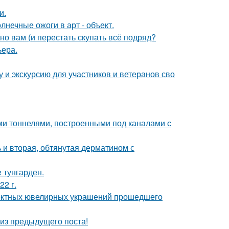
и.
нечные ожоги в арт - объект.
нно вам (и перестать скупать всё подряд?
ьера.
 и экскурсию для участников и ветеранов сво
 тоннелями, построенными под каналами с
 и вторая, обтянутая дерматином с
 тунгарден.
22 г.
ектных ювелирных украшений прошедшего
из предыдущего поста!