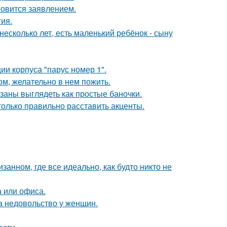
новится заявлением.
гия.
есколько лет, есть маленький ребёнок - сыну
и корпуса "парус номер 1".
ом, желательно в нем пожить.
язаны выглядеть как простые баночки.
только правильно расставить акценты.
занном, где все идеально, как будто никто не
 или офиса.
а недовольство у женщин.