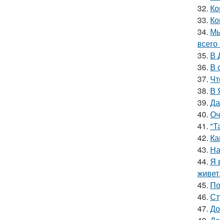
32.
Ко
33.
Ко
34.
Мы
всего 
35.
В 
36.
В 
37.
Чт
38.
В 
39.
Да
40.
Оч
41.
"Т
42.
Ка
43.
На
44.
Я 
живет
45.
По
46.
Ст
47.
До