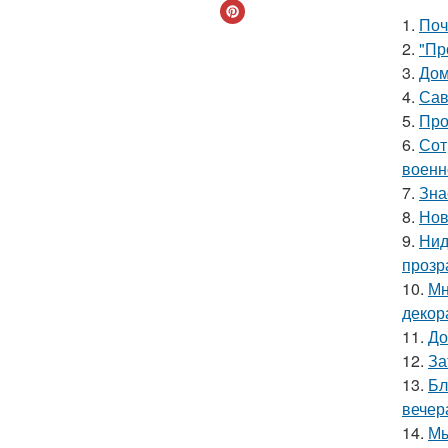
1.
Поч
2.
"Пр
3.
Дом
4.
Сав
5.
Про
6.
Сот
военн
7.
Зна
8.
Нов
9.
Нид
прозр
10.
Мн
декор
11.
До
12.
За
13.
Бл
вечер
14.
Мы