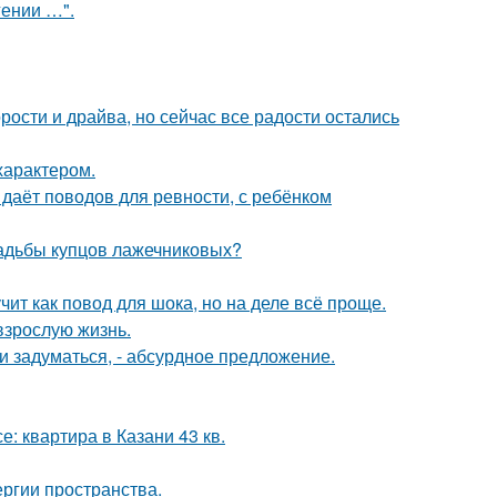
гении …".
рости и драйва, но сейчас все радости остались
характером.
 даёт поводов для ревности, с ребёнком
усадьбы купцов лажечниковых?
чит как повод для шока, но на деле всё проще.
взрослую жизнь.
 задуматься, - абсурдное предложение.
е: квартира в Казани 43 кв.
ергии пространства.