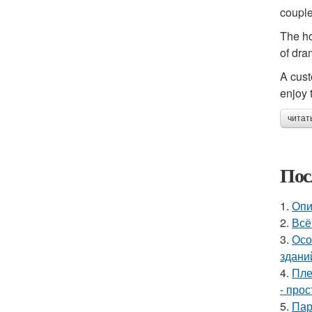
couple 
The ho
of dra
A cust
enjoy 
читат
Пос
1.
Опи
2.
Всё
3.
Осо
здани
4.
Пле
- прос
5.
Пар