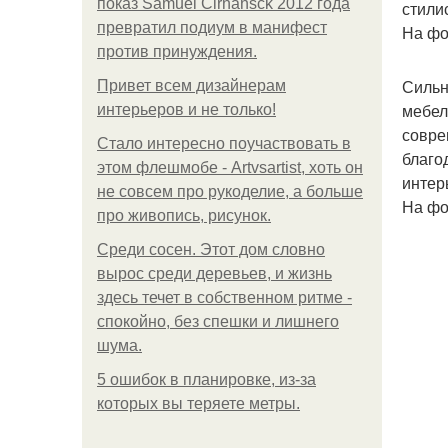
показ Samuel Cirnansck 2012 года
стили
превратил подиум в манифест
На фо
против принуждения.
Сильн
Привет всем дизайнерам
мебел
интерьеров и не только!
совре
Стало интересно поучаствовать в
благо
этом флешмобе - Artvsartist, хоть он
интер
не совсем про рукоделие, а больше
На фо
про живопись, рисунок.
Среди сосен. Этот дом словно
вырос среди деревьев, и жизнь
здесь течет в собственном ритме -
спокойно, без спешки и лишнего
шума.
5 ошибок в планировке, из-за
которых вы теряете метры.