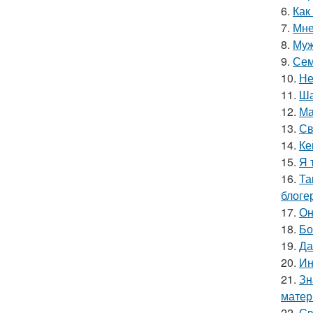
6.
Как
7.
Мне
8.
Муж
9.
Сем
10.
Не
11.
Ша
12.
Ма
13.
Св
14.
Ке
15.
Я 
16.
Та
блоге
17.
Он
18.
Бо
19.
Да
20.
Ин
21.
Зн
матер
22.
Св