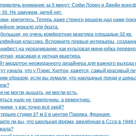
 привлечь внимание за 5 минут: Софи Лорен и Джейн мэнсф
 35. Не замужем, детей нет.
ики, крепитесь. Теперь даже стринги решили над нами поиз
ейное зеркало для брата.
большая, но очень комфортная квартира площадью 32 кв.
лфейная классика. Вспомните первые интерьеры, создан
нифест на укорачивание: как культовая мини-юбка перевер
етлая, красивая и уютная квартира.
йт миддлтон неожиданного дизайнера для важного выхода
тут узнала, что у Пэрис Хилтон, кажется, самый красивый п
ким образом, если вы думали, что накладные пряди и шинь
ров?
и не могли дышать, не могли есть.
яться надо не тарелочниц, а ремонтниц.
чники, у вас точно всё окей?
терьер студии 27 м 2 в центре Парижа, Франция.
аете ли вы, что школьная форма, введённая в Ссср в 1949 
иала?
ежий ремонт в квартире после перепланировки.