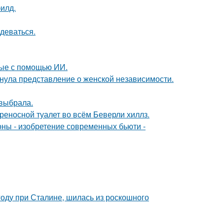
илд.
деваться.
ные с помощью ИИ.
нула представление о женской независимости.
 выбрала.
ереносной туалет во всём Беверли хиллз.
оны - изобретение современных бьюти -
году при Сталине, шилась из роскошного