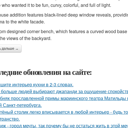
who wanted it to be fun, curvy, colorful, and full of light.
use addition features black-lined deep window reveals, providin
ma to the white facade.
om designed corner bench, which features a curved wood base a
the views of the backyard.
ь дальше →
ледние обновления на сайте:
шите интерьер кухни в 2-3 словах.
 больше людей выбирают джапанди за ощущение спокойстви
бняк прославленной примы мариинского театра Матильды к
й Санкт-петербурга.
тёный столик легко вписывается в любой интерьер - будь т
транство.
иж - город мечты, так почему бы не остаться жить в этой ме