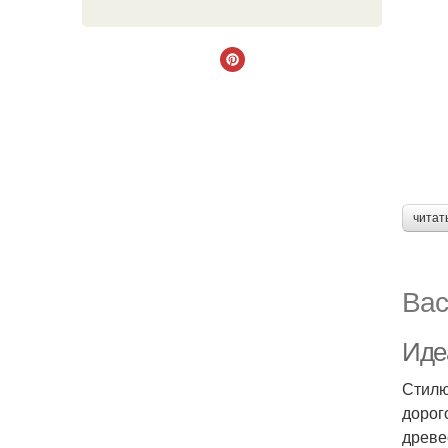
читат
Вас
Иде
Стилю
дорог
древе