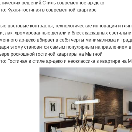
стических решений.Стиль современное ар-деко
то: Кухня-гостиная в современной квартире
ые цветовые контрасты, технологические инновации и гл
и, лак, хромированные детали и блеск каскадных светильни
менного ар-деко вбирает в себя черты минимализма и тради
даря этому становится самым популярным направлением в 
ьере роскошной гостиной квартиры на Мытной
то: Гостиная в стиле ар-деко и неоклассика в квартире на 