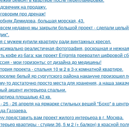
дсвечник на продажу.
говорим про дренаж!
обняк Демидова, большая морская, 43.
всем недавно мы закрыли большой проект - сделали целый 
дик".
я с мужем купили квартиру ради винтажных кресел.
ксимально реалистичная фотография, роскошная и нежная 
ть кофе из бага: как проект Enigmia превратил цифровой с
ссия - мои горизонты: от дизайна до медицины!
тория проекта - спальня 10 м 2 в 3-х комнатной квартире.
поселке белый яр сургутского района накануне произошел 
му-то достаточно просто места для хранения, а наша зака
ный акцент интерьера спальни.
артира площадью 43 кв.
 - 25 - 26 апреля на ярмарке стильных вещей "Бохо" в цент
да Газзаева.
чу представить вам проект жилого интерьера в г. Москва.
терьер квартиры - студии 36, 5 м 2 (+ балкон) в красной пол