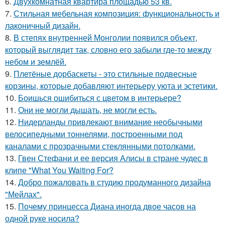
6.
Двухкомнатная квартира площадью 53 кв.
7.
Стильная мебельная композиция: функциональность и
лаконичный дизайн.
8.
В степях внутренней Монголии появился объект,
который выглядит так, словно его забыли где-то между
небом и землёй.
9.
Плетёные дорбаскеты - это стильные подвесные
корзины, которые добавляют интерьеру уюта и эстетики.
10.
Боишься ошибиться с цветом в интерьере?
11.
Они не могли дышать, не могли есть.
12.
Нидерланды привлекают внимание необычными
велосипедными тоннелями, построенными под
каналами с прозрачными стеклянными потолками.
13.
Гвен Стефани и ее версия Алисы в стране чудес в
клипе "What You Waiting For?
14.
Добро пожаловать в студию продуманного дизайна
"Мейлах".
15.
Почему принцесса Диана иногда двое часов на
одной руке носила?