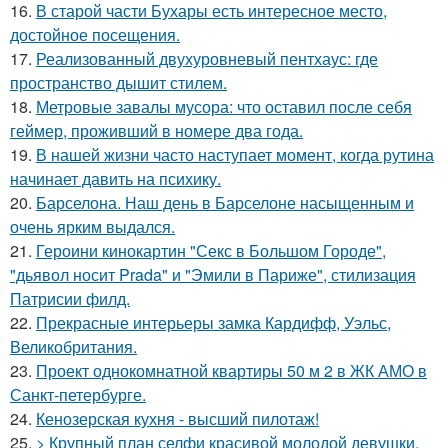
16.
В старой части Бухары есть интересное место,
достойное посещения.
17.
Реализованный двухуровневый пентхаус: где
пространство дышит стилем.
18.
Метровые завалы мусора: что оставил после себя
геймер, проживший в номере два года.
19.
В нашей жизни часто наступает момент, когда рутина
начинает давить на психику.
20.
Барселона. Наш день в Барселоне насыщенным и
очень ярким выдался.
21.
Героини кинокартин "Секс в Большом Городе",
"дьявол носит Prada" и "Эмили в Париже", стилизация
Патрисии филд.
22.
Прекрасные интерьеры замка Кардифф, Уэльс,
Великобритания.
23.
Проект однокомнатной квартиры 50 м 2 в ЖК АМО в
Санкт-петербурге.
24.
Кенозерская кухня - высший пилотаж!
25.
> Крупный план селфи красивой молодой девушки.