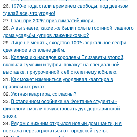
26.
1970-е года стали временем свободы, под девизом
"делай все, что угодно!
27.
Гран-при 2025: приз симпатий жюри.
28.
А вы знаете, какие же были полы в гостиной главного
дома усадьбы купцов лажечниковых?
29.
Лицо не менять, сходство 100% зеркальное селфи,
сделанное в спальне днём.
30.
Коллекцию нарядов королевы Елизаветы второй,
включая сумочки и туфли, покажут на специальной
выставке, приуроченной к её столетнему юбилею.
31.
Как может измениться уродливая квартира в
правильных руках.
32.
Уютная квартира, согласны?
33.
В старинном особняке на Фонтанке студенты -
филологи смогли почувствовать дух державинской
эпохи.
34.
Рядом с нижним открылся новый дом шанти, и я
поехала перезагружаться от городской суеты.