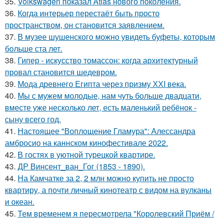
35.
Volkswagen показал Atlas нового поколения.
36.
Когда интерьер перестаёт быть просто
пространством, он становится заявлением.
37.
В музее шушенского можно увидеть буфеты, которым
больше ста лет.
38.
Гипер - искусство томассон: когда архитектурный
провал становится шедевром.
39.
Мода древнего Египта через призму ХХI века.
40.
Мы с мужем молодые, нам чуть больше двадцати,
вместе уже несколько лет, есть маленький ребёнок -
сыну всего год.
41.
Настоящее "Воплощение Гламура": Алессандра
амбросио на каннском кинофестивале 2022.
42.
В гостях в уютной турецкой квартире.
43.
ДР Винсент_ван_Гог (1853 - 1890).
44.
На Камчатке за 2, 2 млн можно купить не просто
квартиру, а почти личный кинотеатр с видом на вулканы
и океан.
45.
Тем временем я пересмотрела "Королевский Приём /