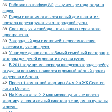
36.
Работаю по графику 2/2, сыну четыре года, ходит в
садик.
37.
Рядом с нижним открылся новый дом шанти, и я
поехала перезагружаться от городской суеты.
38.
Свет, воздух и свобода - три главных героя этого
пространства.
39.
Загородный дом с историей: переосмысление
классики в духе ар - деко.
40.
У нас уже давно есть любимый семейный ресторан, в
котором для детей игровая, и вкусная кухня.
41.
В 2011 году прямо посреди шведского города эребру
откуда ни возьмись появился огромный жёлтый кролик
из дерева и бетона.
42.
Проект 1-комнатной квартиры 34 м 2 в ЖК Селигер
сити в Москве.
43.
На Камчатке за 2, 2 млн можно купить не просто
квартиру, а почти личный кинотеатр с видом на вулканы
и океан.