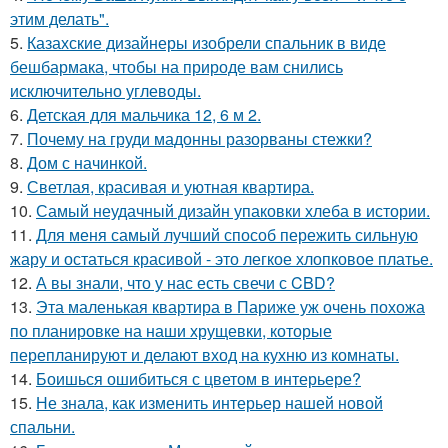
этим делать".
5.
Казахские дизайнеры изобрели спальник в виде
бешбармака, чтобы на природе вам снились
исключительно углеводы.
6.
Детская для мальчика 12, 6 м 2.
7.
Почему на груди мадонны разорваны стежки?
8.
Дом с начинкой.
9.
Светлая, красивая и уютная квартира.
10.
Самый неудачный дизайн упаковки хлеба в истории.
11.
Для меня самый лучший способ пережить сильную
жару и остаться красивой - это легкое хлопковое платье.
12.
А вы знали, что у нас есть свечи с CBD?
13.
Эта маленькая квартира в Париже уж очень похожа
по планировке на наши хрущевки, которые
перепланируют и делают вход на кухню из комнаты.
14.
Боишься ошибиться с цветом в интерьере?
15.
Не знала, как изменить интерьер нашей новой
спальни.