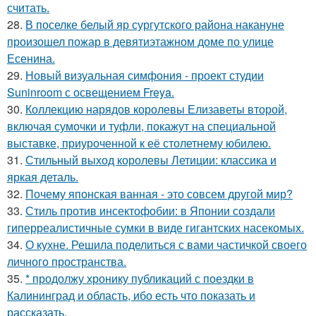
считать.
28.
В поселке белый яр сургутского района накануне
произошел пожар в девятиэтажном доме по улице
Есенина.
29.
Новый визуальная симфония - проект студии
Suninroom с освещением Freya.
30.
Коллекцию нарядов королевы Елизаветы второй,
включая сумочки и туфли, покажут на специальной
выставке, приуроченной к её столетнему юбилею.
31.
Стильный выход королевы Летиции: классика и
яркая деталь.
32.
Почему японская ванная - это совсем другой мир?
33.
Стиль против инсектофобии: в Японии создали
гиперреалистичные сумки в виде гигантских насекомых.
34.
О кухне. Решила поделиться с вами частичкой своего
личного пространства.
35.
* продолжу хронику публикаций с поездки в
Калининград и область, ибо есть что показать и
рассказать.