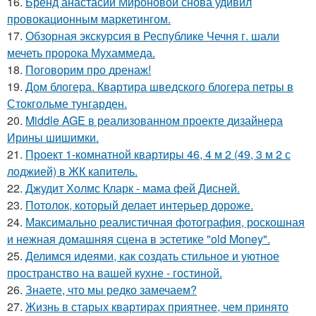
16.
Бренд анастасии Мироновой снова удивил
провокационным маркетингом.
17.
Обзорная экскурсия в Республике Чечня г. шали
мечеть пророка Мухаммеда.
18.
Поговорим про дренаж!
19.
Дом блогера. Квартира шведского блогера петры в
Стокгольме тунгарден.
20.
Middle AGE в реализованном проекте дизайнера
Ирины шишимки.
21.
Проект 1-комнатной квартиры 46, 4 м 2 (49, 3 м 2 с
лоджией) в ЖК капитель.
22.
Джудит Холмс Кларк - мама фей Дисней.
23.
Потолок, который делает интерьер дороже.
24.
Максимально реалистичная фотография, роскошная
и нежная домашняя сцена в эстетике "old Money".
25.
Делимся идеями, как создать стильное и уютное
пространство на вашей кухне - гостиной.
26.
Знаете, что мы редко замечаем?
27.
Жизнь в старых квартирах приятнее, чем принято