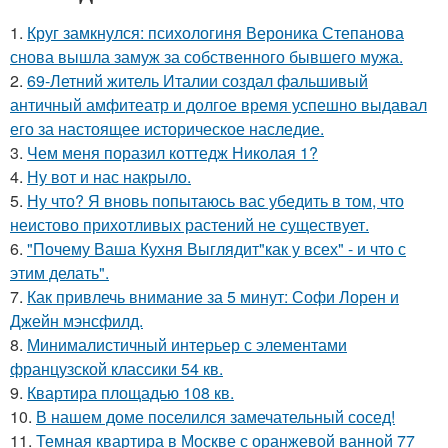
1.
Круг замкнулся: психологиня Вероника Степанова
снова вышла замуж за собственного бывшего мужа.
2.
69-Летний житель Италии создал фальшивый
античный амфитеатр и долгое время успешно выдавал
его за настоящее историческое наследие.
3.
Чем меня поразил коттедж Николая 1?
4.
Ну вот и нас накрыло.
5.
Ну что? Я вновь попытаюсь вас убедить в том, что
неистово прихотливых растений не существует.
6.
"Почему Ваша Кухня Выглядит"как у всех" - и что с
этим делать".
7.
Как привлечь внимание за 5 минут: Софи Лорен и
Джейн мэнсфилд.
8.
Минималистичный интерьер с элементами
французской классики 54 кв.
9.
Квартира площадью 108 кв.
10.
В нашем доме поселился замечательный сосед!
11.
Темная квартира в Москве с оранжевой ванной 77