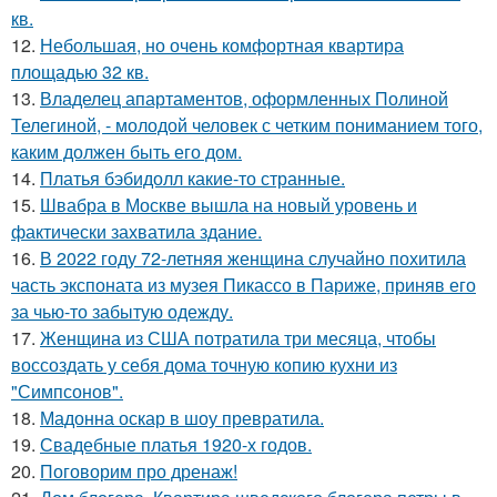
кв.
12.
Небольшая, но очень комфортная квартира
площадью 32 кв.
13.
Владелец апартаментов, оформленных Полиной
Телегиной, - молодой человек с четким пониманием того,
каким должен быть его дом.
14.
Платья бэбидолл какие-то странные.
15.
Швабра в Москве вышла на новый уровень и
фактически захватила здание.
16.
В 2022 году 72-летняя женщина случайно похитила
часть экспоната из музея Пикассо в Париже, приняв его
за чью-то забытую одежду.
17.
Женщина из США потратила три месяца, чтобы
воссоздать у себя дома точную копию кухни из
"Симпсонов".
18.
Мадонна оскар в шоу превратила.
19.
Свадебные платья 1920-х годов.
20.
Поговорим про дренаж!