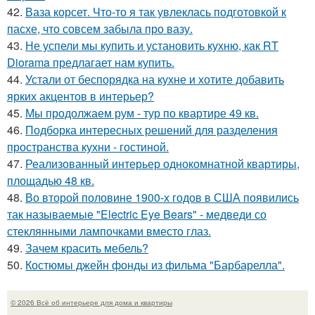
42.
Ваза корсет. Что-то я так увлеклась подготовкой к
пасхе, что совсем забыла про вазу.
43.
Не успели мы купить и установить кухню, как RT
Diorama предлагает нам купить.
44.
Устали от беспорядка на кухне и хотите добавить
ярких акцентов в интерьер?
45.
Мы продолжаем рум - тур по квартире 49 кв.
46.
Подборка интересных решений для разделения
пространства кухни - гостиной.
47.
Реализованный интерьер однокомнатной квартиры,
площадью 48 кв.
48.
Во второй половине 1900-х годов в США появились
так называемые "Electric Eye Bears" - медведи со
стеклянными лампочками вместо глаз.
49.
Зачем красить мебель?
50.
Костюмы джейн фонды из фильма "Барбарелла".
© 2026 Всё об интерьере для дома и квартиры