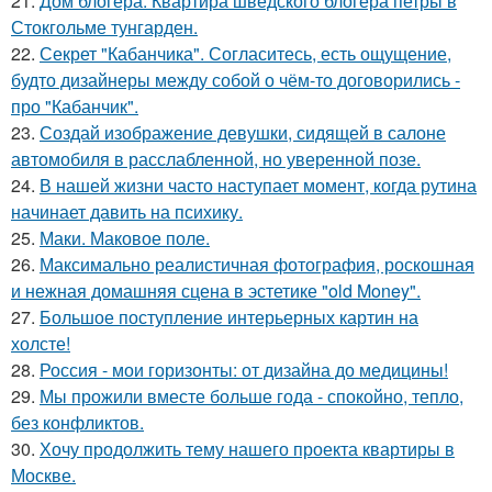
21.
Дом блогера. Квартира шведского блогера петры в
Стокгольме тунгарден.
22.
Секрет "Кабанчика". Согласитесь, есть ощущение,
будто дизайнеры между собой о чём-то договорились -
про "Кабанчик".
23.
Создай изображение девушки, сидящей в салоне
автомобиля в расслабленной, но уверенной позе.
24.
В нашей жизни часто наступает момент, когда рутина
начинает давить на психику.
25.
Маки. Маковое поле.
26.
Максимально реалистичная фотография, роскошная
и нежная домашняя сцена в эстетике "old Money".
27.
Большое поступление интерьерных картин на
холсте!
28.
Россия - мои горизонты: от дизайна до медицины!
29.
Мы прожили вместе больше года - спокойно, тепло,
без конфликтов.
30.
Хочу продолжить тему нашего проекта квартиры в
Москве.