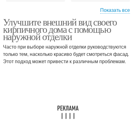
Показать все
Улучшите внешний вид своего
Кирпич на фасад
Барбекю из кирпича
кирпичного дома с помощью
наружной отделки
Часто при выборе наружной отделки руководствуются
Печь-барбекю из
только тем, насколько красиво будет смотреться фасад.
Мангал из кирпича
кирпича
Этот подход может привести к различным проблемам.
Барбекю из
Руки из кирпича
облицовочного кирпича
Кирпич для барбекю