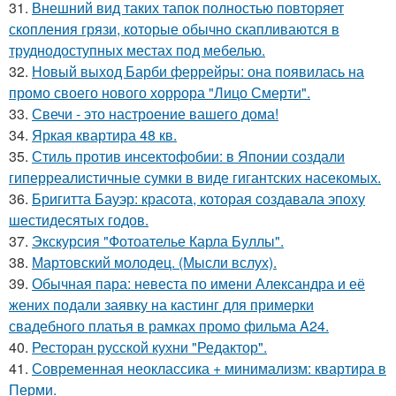
31.
Внешний вид таких тапок полностью повторяет
скопления грязи, которые обычно скапливаются в
труднодоступных местах под мебелью.
32.
Новый выход Барби феррейры: она появилась на
промо своего нового хоррора "Лицо Смерти".
33.
Свечи - это настроение вашего дома!
34.
Яркая квартира 48 кв.
35.
Стиль против инсектофобии: в Японии создали
гиперреалистичные сумки в виде гигантских насекомых.
36.
Бригитта Бауэр: красота, которая создавала эпоху
шестидесятых годов.
37.
Экскурсия "Фотоателье Карла Буллы".
38.
Мартовский молодец. (Мысли вслух).
39.
Обычная пара: невеста по имени Александра и её
жених подали заявку на кастинг для примерки
свадебного платья в рамках промо фильма A24.
40.
Ресторан русской кухни "Редактор".
41.
Современная неоклассика + минимализм: квартира в
Перми.