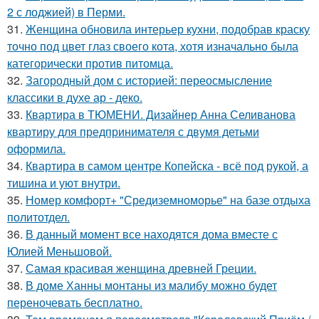
2 с лоджией) в Перми.
31.
Женщина обновила интерьер кухни, подобрав краску
точно под цвет глаз своего кота, хотя изначально была
категорически против питомца.
32.
Загородный дом с историей: переосмысление
классики в духе ар - деко.
33.
Квартира в ТЮМЕНИ. Дизайнер Анна Селиванова
квартиру для предпринимателя с двумя детьми
оформила.
34.
Квартира в самом центре Копейска - всё под рукой, а
тишина и уют внутри.
35.
Номер комфорт+ "Средиземноморье" на базе отдыха
политотдел.
36.
В данный момент все находятся дома вместе с
Юлией Меньшовой.
37.
Самая красивая женщина древней Греции.
38.
В доме Ханны монтаны из малибу можно будет
переночевать бесплатно.