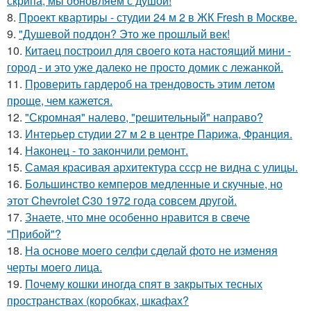
скрипа, мы обновляем с душой!
8.
Проект квартиры - студии 24 м 2 в ЖК Fresh в Москве.
9.
"Душевой поддон? Это же прошлый век!
10.
Китаец построил для своего кота настоящий мини -
город - и это уже далеко не просто домик с лежанкой.
11.
Проверить гардероб на трендовость этим летом
проще, чем кажется.
12.
"Скромная" налево, "решительный" направо?
13.
Интерьер студии 27 м 2 в центре Парижа, Франция.
14.
Наконец - то закончили ремонт.
15.
Самая красивая архитектура ссср не видна с улицы.
16.
Большинство кемперов медленные и скучные, но
этот Chevrolet C30 1972 года совсем другой.
17.
Знаете, что мне особенно нравится в свече
"Прибой"?
18.
На основе моего селфи сделай фото не изменяя
черты моего лица.
19.
Почему кошки иногда спят в закрытых тесных
пространствах (коробках, шкафах?