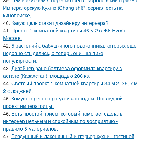
39.
Тем временем я пересмотрела "Королевский Приём /
Императорскую Кухню (Shang shi)", сериал есть на
кинопоиске).
40.
Какую цель ставят дизайнеру интерьера?
41.
Проект 1-комнатной квартиры 46 м 2 в ЖК Ever в
Москве.
42.
5 растений с бабушкиного подоконника, которых еще
недавно стыдились, а теперь они - на пике
популярности.
43.
Дизайнер рано балтиева оформила квартиру в
астане (Казахстан) площадью 286 кв.
44.
Светлый проект 1-комнатной квартиры 34 м 2 (36, 7 м
2 с лоджией.
45.
Комуинтересно прогулкизагородом. Последний
проект императрицы.
46.
Есть простой приём, который помогает сделать
интерьер цельным и спокойным по восприятию -
правило 5 материалов.
47.
Воздушный и лаконичный интерьер кухни - гостиной