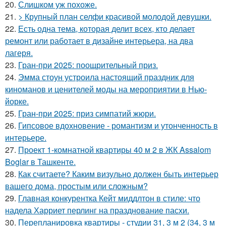
20.
Слишком уж похоже.
21.
> Крупный план селфи красивой молодой девушки.
22.
Есть одна тема, которая делит всех, кто делает
ремонт или работает в дизайне интерьера, на два
лагеря.
23.
Гран-при 2025: поощрительный приз.
24.
Эмма стоун устроила настоящий праздник для
киноманов и ценителей моды на мероприятии в Нью-
йорке.
25.
Гран-при 2025: приз симпатий жюри.
26.
Гипсовое вдохновение - романтизм и утонченность в
интерьере.
27.
Проект 1-комнатной квартиры 40 м 2 в ЖК Assalom
Boglar в Ташкенте.
28.
Как считаете? Каким визульно должен быть интерьер
вашего дома, простым или сложным?
29.
Главная конкурентка Кейт миддлтон в стиле: что
надела Харриет перлинг на празднование пасхи.
30.
Перепланировка квартиры - студии 31, 3 м 2 (34, 3 м