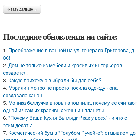
читать дальше →
Последние обновления на сайте:
1.
Преображение в ванной на ул. генерала Григорова, д.
36!
2.
Дом не только из мебели и красивых интерьеров
создаётся.
3.
Какую прихожую выбрали бы для себя?
4.
Мэрилин монро не просто носила одежду - она
создавала канон.
5.
Моника беллуччи вновь напомнила, почему её считают
одной из самых красивых женщин планеты.
6.
"Почему Ваша Кухня Выглядит"как у всех" - и что с
этим делать".
7.
Косметический бум в "Голубом Ручейке": отмываем до