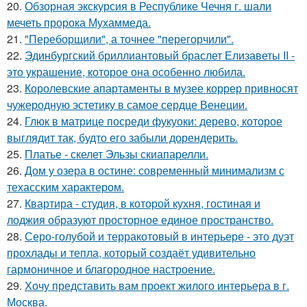
20.
Обзорная экскурсия в Республике Чечня г. шали
мечеть пророка Мухаммеда.
21.
"Переборщили", а точнее "перегорчили".
22.
Эдинбургский бриллиантовый браслет Елизаветы II -
это украшение, которое она особенно любила.
23.
Королевские апартаменты в музее коррер привносят
чужеродную эстетику в самое сердце Венеции.
24.
Глюк в матрице посреди фукуоки: дерево, которое
выглядит так, будто его забыли дорендерить.
25.
Платье - скелет Эльзы скиапарелли.
26.
Дом у озера в остине: современный минимализм с
техасским характером.
27.
Квартира - студия, в которой кухня, гостиная и
лоджия образуют просторное единое пространство.
28.
Серо-голубой и терракотовый в интерьере - это дуэт
прохлады и тепла, который создаёт удивительно
гармоничное и благородное настроение.
29.
Хочу представить вам проект жилого интерьера в г.
Москва.