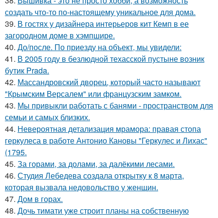
38.
Вышивка - это не просто хобби, а возможность
создать что-то по-настоящему уникальное для дома.
39.
В гостях у дизайнера интерьеров кит Кемп в ее
загородном доме в хэмпшире.
40.
До/после. По приезду на объект, мы увидели:
41.
В 2005 году в безлюдной техасской пустыне возник
бутик Prada.
42.
Массандровский дворец, который часто называют
"Крымским Версалем" или французским замком.
43.
Мы привыкли работать с банями - пространством для
семьи и самых близких.
44.
Невероятная детализация мрамора: правая стопа
геркулеса в работе Антонио Кановы "Геркулес и Лихас"
(1795.
45.
За горами, за долами, за далёкими лесами.
46.
Студия Лебедева создала открытку к 8 марта,
которая вызвала недовольство у женщин.
47.
Дом в горах.
48.
Дочь тимати уже строит планы на собственную