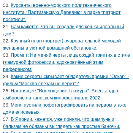
30.
Курсанты военно-морского политехнического
института "Партизанскую Деревню" в парке "патриот
посетили".
31.
Вам кажется, что вы создали для кошки идеальный
дом?
32.
Крупный план (портрет) очаровательной молодой
женщины в уютной домашней обстановке.
33.
Промпт: Не меняй черты лица создай триптих в стиле
гламурной фотосессии, вдохновлённый этим
референсом.
34.
Какие секреты скрывает обладатель премии "Оскар" -
фильм "Москва слезам не верит"?
35.
Настоящее "Воплощение Гламура": Алессандра
амбросио на каннском кинофестивале 2022.
36.
Меня пустили пофотографировать на первом этаже
дома елисеевых.
37.
В Японии, кажется, уже поняли, что шампунь и
бальзам не обязаны выглядеть как простые баночки.