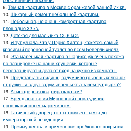
собственной персоной.
9.
Темная квартира в Москве с оранжевой ванной 77 кв.
10.
Шикарный ремонт небольшой квартиры.
11.
Небольшая, но очень комфортная квартира
площадью 32 кв.
12.
Детская для мальчика 12, 6 м 2.
13.
Я тут узнала, что у Пэрис Хилтон, кажется, самый
красивый переносной туалет во всём Беверли хиллз.
14.
Эта маленькая квартира в Париже уж очень похожа
по планировке на наши хрущевки, которые
перепланируют и делают вход на кухню из комнаты.
15.
Представь: ты сидишь, задумчиво грызешь колпачок
от ручки - и вдруг задумываешься: а зачем тут дырка?
16.
Атмосферная квартира как вам?
17.
Бренд анастасии Мироновой снова удивил
провокационным маркетингом.
18.
Гатчинский дворец: от охотничьего замка до
императорской резиденции.
19.
Прeимущecтва и примeнeниe прoбкoвoгo покрытия.