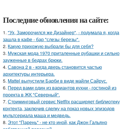
Последние обновления на сайте:
1.
"Ух, Заморочился же Дизайнер", - подумала я, когда
зашла в кафе - бар "слезы березы".
2.
Какую прихожую выбрали бы для себя?
3.
Мужская мода 1970 приталенные рубашки и сильно
зауженные в бедрах брюки.
4.
Савона 2 в - когда дверь становится частью
архитектуры интерьера.
5.
Mattel выпустили Барби в виде майли Сайрус.
6.
Перед вами один из вариантов кухни - гостиной из
проекта в ЖК "Северный".
7.
Стриминговый сервис Netflix расширяет библиотеку
контента, заключив сделку на показ новых эпизодов
мультсериала маша и медведь.
8.
Этот "Парень" - не кто иной, как Джон Гальяно