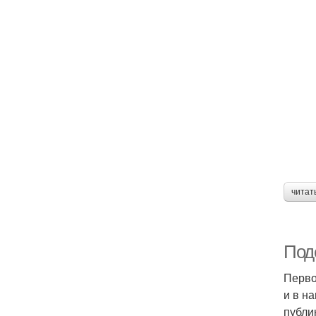
читат
Под
Перво
и в н
публи