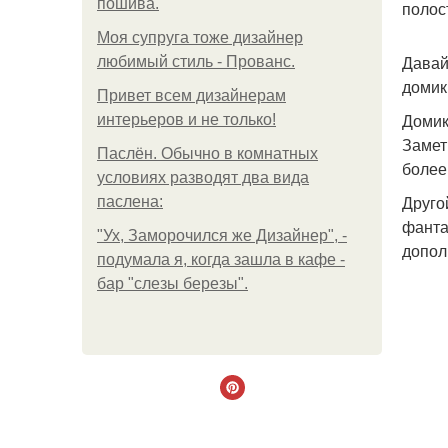
пошива.
полос
Моя супруга тоже дизайнер
Давай
любимый стиль - Прованс.
домик
Привет всем дизайнерам
Домик
интерьеров и не только!
Замет
Паслён. Обычно в комнатных
более
условиях разводят два вида
Друго
паслена:
фанта
"Ух, Заморочился же Дизайнер", -
допол
подумала я, когда зашла в кафе -
бар "слезы березы".