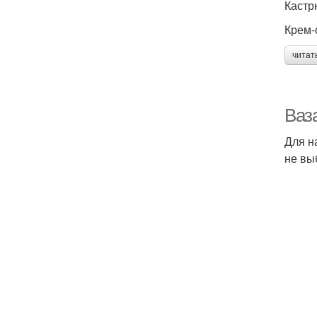
Кастр
Крем-
читат
Ваз
Для н
не вы