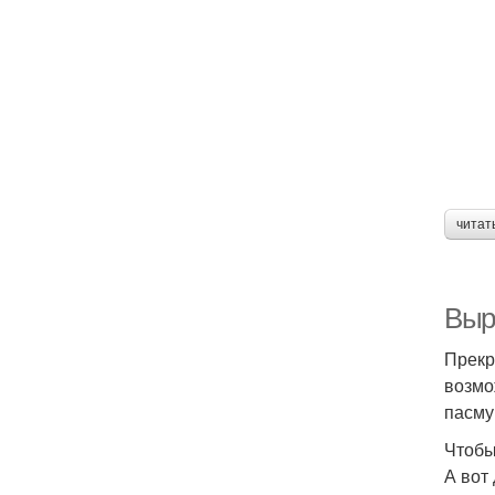
читат
Выр
Прекр
возмо
пасму
Чтобы
А вот