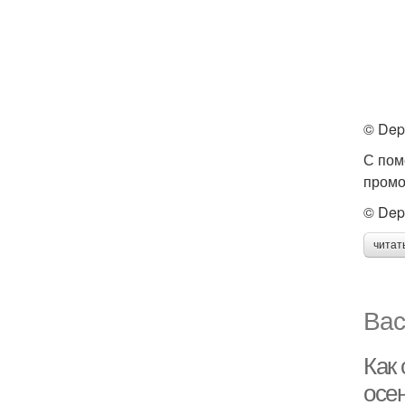
© Dep
С пом
промо
© Dep
читат
Вас
Как 
осе