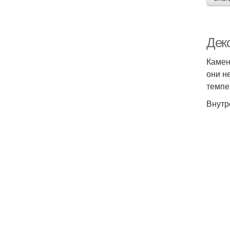
Дек
Камен
они н
темпе
Внутр