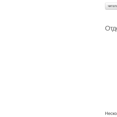
читат
Отд
Неско