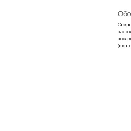
Обо
Совре
насто
покло
(фото