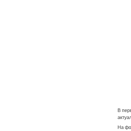
В пер
актуа
На фо