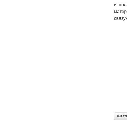
испол
матер
связу
читат