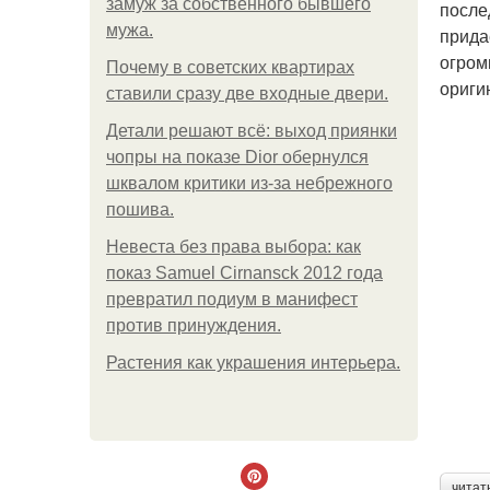
замуж за собственного бывшего
после
мужа.
прида
огром
Почему в советских квартирах
ориги
ставили сразу две входные двери.
Детали решают всё: выход приянки
чопры на показе Dior обернулся
шквалом критики из-за небрежного
пошива.
Невеста без права выбора: как
показ Samuel Cirnansck 2012 года
превратил подиум в манифест
против принуждения.
Растения как украшения интерьера.
читат