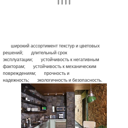
Ремонт с декоративным
Стены из
камнем
искусственного камня
Стен с декоративным
широкий ассортимент текстур и цветовых
камнем
решений; длительный срок
эксплуатации; устойчивость к негативным
факторам; устойчивость к механическим
повреждениям; прочность и
надежность; экологичность и безопасность.