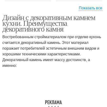
Показать все
Дизайн с декоративным камнем
Камень в интерьере
Кухни с камнем
кухни. Преимущества
декоративного камня
Востребованным стройматериалом при отделке кухонь
считается декоративный камень. Этот материал
Кухни с элементами
Искусственные камни
поражает потребителей эстетичным внешним видом и
хорошими техническими характеристиками.
Декоративный камень имеет массу достоинств, а
именно:
Плитка под камень
Искусственный камень
Кухни с декоративным
Столешница на кухне
камнем