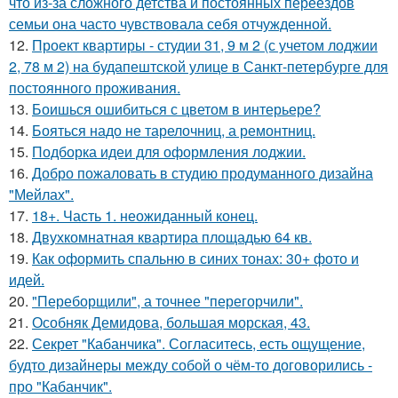
что из-за сложного детства и постоянных переездов
семьи она часто чувствовала себя отчужденной.
12.
Проект квартиры - студии 31, 9 м 2 (с учетом лоджии
2, 78 м 2) на будапештской улице в Санкт-петербурге для
постоянного проживания.
13.
Боишься ошибиться с цветом в интерьере?
14.
Бояться надо не тарелочниц, а ремонтниц.
15.
Подборка идеи для оформления лоджии.
16.
Добро пожаловать в студию продуманного дизайна
"Мейлах".
17.
18+. Часть 1. неожиданный конец.
18.
Двухкомнатная квартира площадью 64 кв.
19.
Как оформить спальню в синих тонах: 30+ фото и
идей.
20.
"Переборщили", а точнее "перегорчили".
21.
Особняк Демидова, большая морская, 43.
22.
Секрет "Кабанчика". Согласитесь, есть ощущение,
будто дизайнеры между собой о чём-то договорились -
про "Кабанчик".