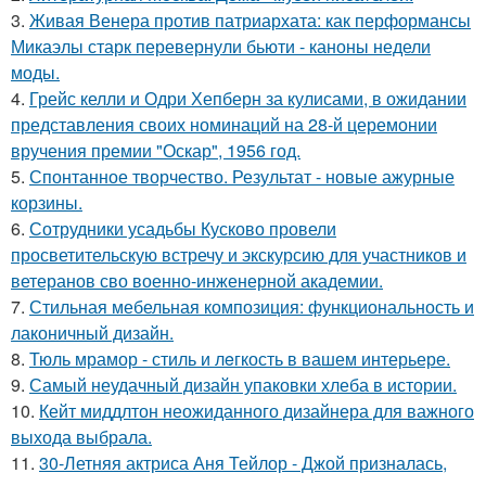
3.
Живая Венера против патриархата: как перформансы
Микаэлы старк перевернули бьюти - каноны недели
моды.
4.
Грейс келли и Одри Хепберн за кулисами, в ожидании
представления своих номинаций на 28-й церемонии
вручения премии "Оскар", 1956 год.
5.
Спонтанное творчество. Результат - новые ажурные
корзины.
6.
Сотрудники усадьбы Кусково провели
просветительскую встречу и экскурсию для участников и
ветеранов сво военно-инженерной академии.
7.
Стильная мебельная композиция: функциональность и
лаконичный дизайн.
8.
Тюль мрамор - стиль и лeгкость в вашем интерьере.
9.
Самый неудачный дизайн упаковки хлеба в истории.
10.
Кейт миддлтон неожиданного дизайнера для важного
выхода выбрала.
11.
30-Летняя актриса Аня Тейлор - Джой призналась,