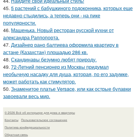
44.
Найдите свой идеальный стиль!
45.
5 растений с бабушкиного подоконника, которых еще
недавно стыдились, а теперь они - на пике
популярности.
46.
Машенька. Новый ресторан русской кухни от
александра Раппопорта.
47.
Дизайнер рано балтиева оформила квартиру в
астане (Казахстан) площадью 286 кв.
48.
Скандинавы безумно любят природу.
49.
72-Летний пенсионер из Москвы придумал
необычную насадку для душа, которая, по его задумке,
может работать как стимулятор.
50.
Знаменитое платье Versace, или как острые булавки
завоевали весь мир.
© 2026 Всё об интерьере для дома и квартиры
Контакты
Пользовательское соглашение
Политика конфидециальности
Обратная связь