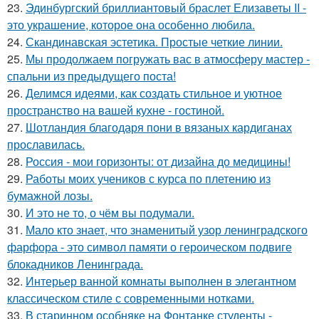
23.
Эдинбургский бриллиантовый браслет Елизаветы II -
это украшение, которое она особенно любила.
24.
Скандинавская эстетика. Простые четкие линии.
25.
Мы продолжаем погружать вас в атмосферу мастер -
спальни из предыдущего поста!
26.
Делимся идеями, как создать стильное и уютное
пространство на вашей кухне - гостиной.
27.
Шотландия благодаря пони в вязаных кардиганах
прославилась.
28.
Россия - мои горизонты: от дизайна до медицины!
29.
Работы моих учеников с курса по плетению из
бумажной лозы.
30.
И это не то, о чём вы подумали.
31.
Мало кто знает, что знаменитый узор ленинградского
фарфора - это символ памяти о героическом подвиге
блокадников Ленинграда.
32.
Интерьер ванной комнаты выполнен в элегантном
классическом стиле с современными нотками.
33.
В старинном особняке на Фонтанке студенты -