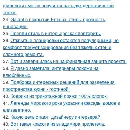
филологи смогли почувствовать дух державинской
эпохи.
34.
Galant в покрытии Emalux: стиль, прочность,
инновации.
35.
Преппи стиль в интерьере: как повторить.
36.
Открытые планировки остаются популярными, но
комфорт требует зонирования без тяжелых стен и
сложного ремонта.
37.
Вот и завершилась наша финальная защита проекта.
38.
Я давно заметила: интерьеры похожи на
влюблённых.
39.
Подборка интересных решений для разделения
пространства кухни - гостиной.
40.
Коврики из трикотажной пряжи 100% хлопок.
41.
Легенды мирового рока украсили фасады домов в
елизаветино.
42.
Какую цель ставят дизайнеру интерьера?
43.
Вот такая красота из владимира прилетела.