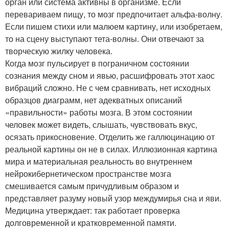
орган или система активны в организме. Если
перевариваем пищу, то мозг предпочитает альфа-волну.
Если пишем стихи или малюем картину, или изобретаем,
то на сцену выступают тета-волны. Они отвечают за
творческую жилку человека.
Когда мозг пульсирует в пограничном состоянии
сознания между сном и явью, расшифровать этот хаос
вибраций сложно. Не с чем сравнивать, нет исходных
образцов диаграмм, нет адекватных описаний
«правильности» работы мозга. В этом состоянии
человек может видеть, слышать, чувствовать вкус,
осязать прикосновение. Отделить же галлюцинацию от
реальной картины он не в силах. Иллюзионная картина
мира и материальная реальность во внутреннем
нейрокибернетическом пространстве мозга
смешивается самым причудливым образом и
представляет разуму новый узор междумирья сна и яви.
Медицина утверждает: так работает проверка
долговременной и кратковременной памяти.