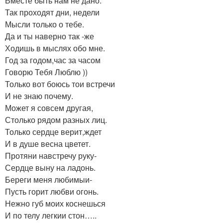
Вместе быть нам не дано.
Так проходят дни, недели
Мысли только о тебе.
Да и ты наверно так -же
Ходишь в мыслях обо мне.
Год за годом,час за часом
Говорю Тебя Люблю ))
Только вот боюсь тои встречи
И не знаю почему.
Может я совсем другая,
Столько рядом разных лиц.
Только сердце верит,ждет
И в душе весна цветет.
Протяни навстречу руку-
Сердце выну на ладонь.
Береги меня любимыи-
Пусть горит любви огонь.
Нежно губ моих коснешься
И по телу легкии стон…..