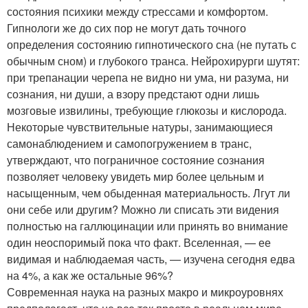
состояния психики между стрессами и комфортом.
Гипнологи же до сих пор не могут дать точного
определения состоянию гипнотического сна (не путать с
обычным сном) и глубокого транса. Нейрохирурги шутят:
при трепанации черепа не видно ни ума, ни разума, ни
сознания, ни души, а взору предстают одни лишь
мозговые извилины, требующие глюкозы и кислорода.
Некоторые чувствительные натуры, занимающиеся
самонаблюдением и самопогружением в транс,
утверждают, что пограничное состояние сознания
позволяет человеку увидеть мир более цельным и
насыщенным, чем обыденная материальность. Лгут ли
они себе или другим? Можно ли списать эти видения
полностью на галлюцинации или принять во внимание
один неоспоримый пока что факт. Вселенная, — ее
видимая и наблюдаемая часть, — изучена сегодня едва
на 4%, а как же остальные 96%?
Современная наука на разных макро и микроуровнях