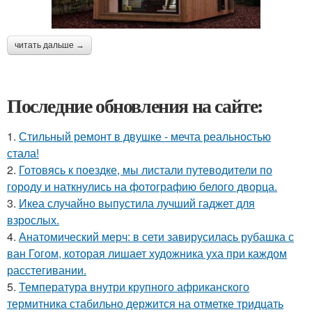
читать дальше →
Последние обновления на сайте:
1.
Стильный ремонт в двушке - мечта реальностью
стала!
2.
Готовясь к поездке, мы листали путеводители по
городу и наткнулись на фотографию белого дворца.
3.
Икеа случайно выпустила лучший гаджет для
взрослых.
4.
Анатомический мерч: в сети завирусилась рубашка с
ван Гогом, которая лишает художника уха при каждом
расстегивании.
5.
Температура внутри крупного африканского
термитника стабильно держится на отметке тридцать