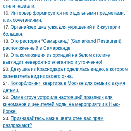
стиля назвали.
16.
Интерьер формируется не отдельными предметами,
а их сочетаниями.
17.
Органайзер шкатулка для украшений и бижутерии
большая.
18.
Это ресторан "Самарканд" (Samarkand Restaurant),
расположенный в Самарканде.
19.
Эта композиция из орхидей на белом столике
выглядит невероятно элегантно и утонченно!
20.
Девушка из Краснодара поделилась видео, в котором
запечатлела вид из своего окна.
21.
Колорблокинг: квартира в Москве для семьи с двумя
детьми.
22.
Эмма стоун устроила настоящий праздник для
киноманов и ценителей моды на мероприятии в Нью-
йорке.
23.
Признавайтесь, какие цвета стен вас прям
раздражают?