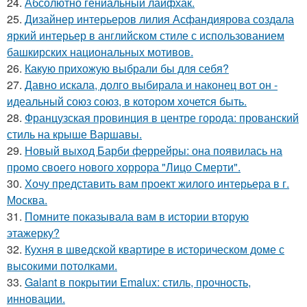
24.
Абсолютно гениальный лайфхак.
25.
Дизайнер интерьеров лилия Асфандиярова создала
яркий интерьер в английском стиле с использованием
башкирских национальных мотивов.
26.
Какую прихожую выбрали бы для себя?
27.
Давно искала, долго выбирала и наконец вот он -
идеальный союз союз, в котором хочется быть.
28.
Французская провинция в центре города: прованский
стиль на крыше Варшавы.
29.
Новый выход Барби феррейры: она появилась на
промо своего нового хоррора "Лицо Смерти".
30.
Хочу представить вам проект жилого интерьера в г.
Москва.
31.
Помните показывала вам в истории вторую
этажерку?
32.
Кухня в шведской квартире в историческом доме с
высокими потолками.
33.
Galant в покрытии Emalux: стиль, прочность,
инновации.