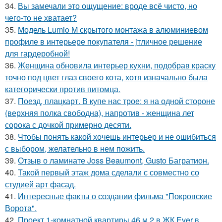
34.
Вы замечали это ощущение: вроде всё чисто, но
чего-то не хватает?
35.
Модель Lumio M скрытого монтажа в алюминиевом
профиле в интерьере покупателя - jтличное решение
для гардеробной!
36.
Женщина обновила интерьер кухни, подобрав краску
точно под цвет глаз своего кота, хотя изначально была
категорически против питомца.
37.
Поезд, плацкарт. В купе нас трое: я на одной стороне
(верхняя полка свободна), напротив - женщина лет
сорока с дочкой примерно десяти.
38.
Чтобы понять какой хочешь интерьер и не ошибиться
с выбором, желательно в нем пожить.
39.
Отзыв о ламинате Joss Beaumont, Gusto Багратион.
40.
Такой первый этаж дома сделали с совместно со
студией арт фасад.
41.
Интересные факты о создании фильма "Покровские
Ворота".
42.
Проект 1-комнатной квартиры 46 м 2 в ЖК Ever в