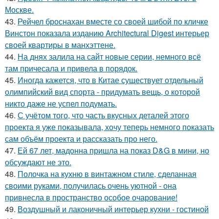
Москве.
43.
Рейчел броснахан вместе со своей шибой по кличке
Винстон показала изданию Architectural Digest интерьер
своей квартиры в манхэттене.
44.
На днях залила на сайт новые серии, немного всё
там причесала и привела в порядок.
45.
Иногда кажется, что в Китае существует отдельный
олимпийский вид спорта - придумать вещь, о которой
никто даже не успел подумать.
46.
С учётом того, что часть вкусных деталей этого
проекта я уже показывала, хочу теперь немного показать
сам объём проекта и рассказать про него.
47.
Ей 67 лет, мадонна пришла на показ D&G в мини, но
обсуждают не это.
48.
Полочка на кухню в винтажном стиле, сделанная
своими руками, получилась очень уютной - она
привнесла в пространство особое очарование!
49.
Воздушный и лаконичный интерьер кухни - гостиной