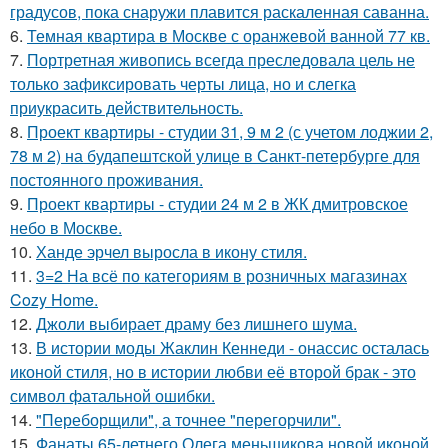
градусов, пока снаружи плавится раскаленная саванна.
6.
Темная квартира в Москве с оранжевой ванной 77 кв.
7.
Портретная живопись всегда преследовала цель не
только зафиксировать черты лица, но и слегка
приукрасить действительность.
8.
Проект квартиры - студии 31, 9 м 2 (с учетом лоджии 2,
78 м 2) на будапештской улице в Санкт-петербурге для
постоянного проживания.
9.
Проект квартиры - студии 24 м 2 в ЖК дмитровское
небо в Москве.
10.
Ханде эрчел выросла в икону стиля.
11.
3=2 На всё по категориям в розничных магазинах
Cozy Home.
12.
Джоли выбирает драму без лишнего шума.
13.
В истории моды Жаклин Кеннеди - онассис осталась
иконой стиля, но в истории любви её второй брак - это
символ фатальной ошибки.
14.
"Переборщили", а точнее "перегорчили".
15.
Фанаты 65-летнего Олега меньшикова новой иконой