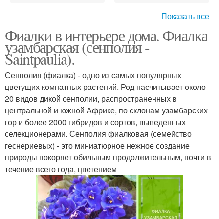
Показать все
Фиалки в интерьере дома. Фиалка
Кашпо в интерьере
Цвета в интерьере
узамбарская (сенполия -
Saintpaulia).
Сенполия (фиалка) - одно из самых популярных
Интерьер частного
цветущих комнатных растений. Род насчитывает около
Интерьер с помощью
дома
20 видов дикой сенполии, распространенных в
центральной и южной Африке, по склонам узамбарских
гор и более 2000 гибридов и сортов, выведенных
селекционерами. Сенполия фиалковая (семейство
Сенполия в интерьере
геснериевых) - это миниатюрное нежное создание
природы покоряет обильным продолжительным, почти в
течение всего года, цветением