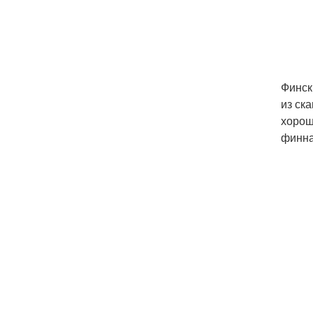
Финск
из ск
хорош
финна