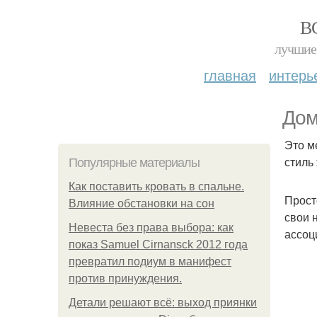
В
лучшие 
главная
интерь
Дом
Это м
стиль
Популярные материалы
Как поставить кровать в спальне.
Прост
Влияние обстановки на сон
свои 
Невеста без права выбора: как
ассоц
показ Samuel Cirnansck 2012 года
превратил подиум в манифест
против принуждения.
Детали решают всё: выход приянки