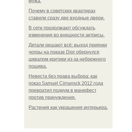
мужа.
Почему в советских квартирах
ставили сразу две входные двери.
В сети продолжают обсуждать
изменения во внешности актрисы.
Детали решают всё: выход приянки
чопры на показе Dior обернулся
шквалом критики из-за небрежного
пошива.
Невеста без права выбора: как
показ Samuel Cirnansck 2012 года
превратил подиум в манифест
против принуждения.
Растения как украшения интерьера.