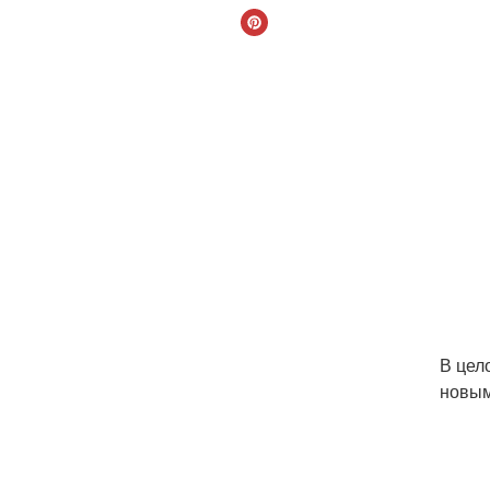
В цел
новым