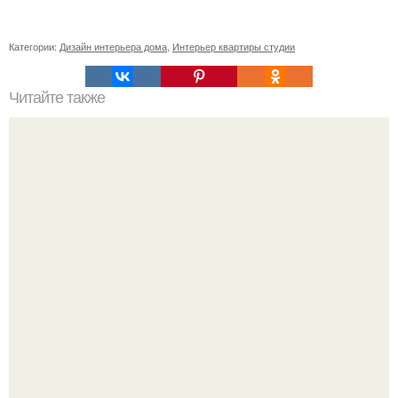
Категории:
Дизайн интерьера дома
,
Интерьер квартиры студии
Читайте также
Как приготовить гипс для заливки форм. Как разводить
гипс: Все о приготовлении идеального раствора