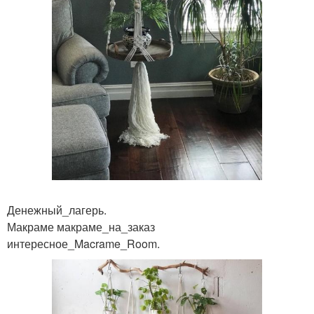
Денежный_лагерь.
Макраме макраме_на_заказ
интересное_Macrame_Room.