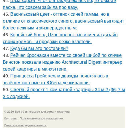
44.
Ваза корсет. Что-то я так увлеклась подготовкой к
пасхе, что совсем забыла про вазу.
45.
Васильковый цвет - оттенок синей гаммы, но в
отличие от классического синего, васильковый выглядит
более нежным и жизнерадостным:
46.
Корейский бренд Uzon полностью изменил дизайн
своих кремов - и продажи резко взлетели.
47.
Куда бы вы это поставили?
48.
Рейчел броснахан вместе со своей шибой по кличке
Винстон показала изданию Architectural Digest интерьер
своей квартиры в манхэттене.
49.
Принцесса Грейс келли дважды появлялась в
зелёном костюме от Юбера де живанши.
50.
Светлый проект 1-комнатной квартиры 34 м 2 (36, 7 м
2 с лоджией.
© 2026 Всё об интерьере для дома и квартиры
Контакты
Пользовательское соглашение
Политика конфидециальности