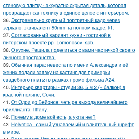
стеновую плитку - аккуратно скрытая деталь, которая
превращает сантехнику в единое целое с интерьером.
36.
Экстремально крупный портретный кадр через
зеркало, эквивалент 50mm на полном кадре, f/1.
37.
Согласованный вариант кухни - гостиной в
питерском проекте pp_Lomonosov_spb.
38.
О кухне. Решила поделиться с вами частичкой своего
личного пространства.
39.
Обычная пара: невеста по имени Александра и её
жених подали заявку на кастинг для примерки
свадебного платья в рамках промо фильма A24.
40.
Интерьер квартиры - студии 36, 5 м 2 (+ балкон) в
красной поляне, Сочи.
41.
От Одри до Бейонсе: четыре выхода величайшего
бриллианта Tiffany.
42.
Почему в доме всё есть, а уюта нет?
43.
Helvetica - самый узнаваемый и влиятельный шрифт
в мире.