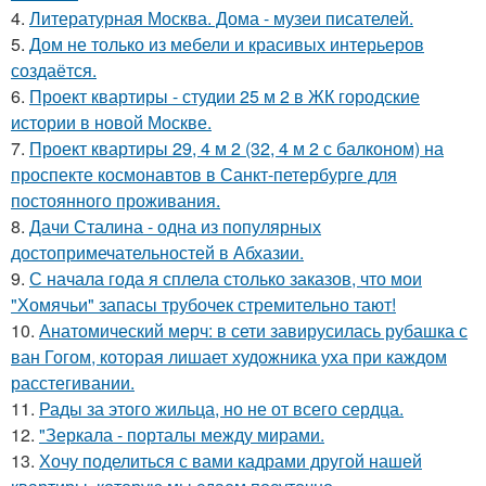
4.
Литературная Москва. Дома - музеи писателей.
5.
Дом не только из мебели и красивых интерьеров
создаётся.
6.
Проект квартиры - студии 25 м 2 в ЖК городские
истории в новой Москве.
7.
Проект квартиры 29, 4 м 2 (32, 4 м 2 с балконом) на
проспекте космонавтов в Санкт-петербурге для
постоянного проживания.
8.
Дачи Сталина - одна из популярных
достопримечательностей в Абхазии.
9.
С начала года я сплела столько заказов, что мои
"Хомячьи" запасы трубочек стремительно тают!
10.
Анатомический мерч: в сети завирусилась рубашка с
ван Гогом, которая лишает художника уха при каждом
расстегивании.
11.
Рады за этого жильца, но не от всего сердца.
12.
"Зеркала - порталы между мирами.
13.
Хочу поделиться с вами кадрами другой нашей