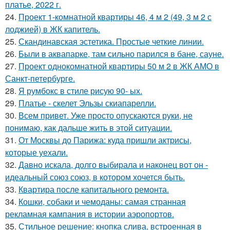
платье, 2022 г.
24.
Проект 1-комнатной квартиры 46, 4 м 2 (49, 3 м 2 с
лоджией) в ЖК капитель.
25.
Скандинавская эстетика. Простые четкие линии.
26.
Были в аквапарке, там сильно парился в бане, сауне.
27.
Проект однокомнатной квартиры 50 м 2 в ЖК АМО в
Санкт-петербурге.
28.
Я румбокс в стиле рисую 90- ых.
29.
Платье - скелет Эльзы скиапарелли.
30.
Всем привет. Уже просто опускаются руки, не
понимаю, как дальше жить в этой ситуации.
31.
От Москвы до Парижа: куда пришли актрисы,
которые уехали.
32.
Давно искала, долго выбирала и наконец вот он -
идеальный союз союз, в котором хочется быть.
33.
Квартира после капитального ремонта.
34.
Кошки, собаки и чемоданы: самая странная
рекламная кампания в истории аэропортов.
35.
Стильное решение: кнопка слива, встроенная в