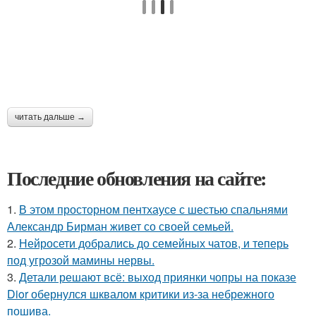
читать дальше →
Последние обновления на сайте:
1.
В этом просторном пентхаусе с шестью спальнями
Александр Бирман живет со своей семьей.
2.
Нейросети добрались до семейных чатов, и теперь
под угрозой мамины нервы.
3.
Детали решают всё: выход приянки чопры на показе
Dior обернулся шквалом критики из-за небрежного
пошива.