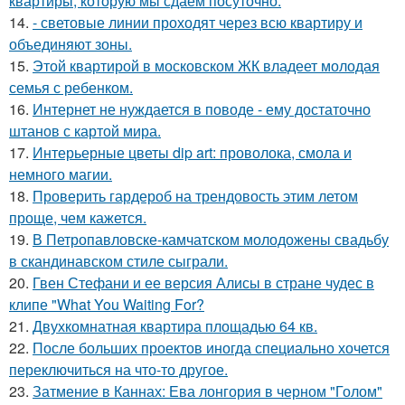
квартиры, которую мы сдаем посуточно.
14.
- световые линии проходят через всю квартиру и
объединяют зоны.
15.
Этой квартирой в московском ЖК владеет молодая
семья с ребенком.
16.
Интернет не нуждается в поводе - ему достаточно
штанов с картой мира.
17.
Интерьерные цветы dip art: проволока, смола и
немного магии.
18.
Проверить гардероб на трендовость этим летом
проще, чем кажется.
19.
В Петропавловске-камчатском молодожены свадьбу
в скандинавском стиле сыграли.
20.
Гвен Стефани и ее версия Алисы в стране чудес в
клипе "What You Waiting For?
21.
Двухкомнатная квартира площадью 64 кв.
22.
После больших проектов иногда специально хочется
переключиться на что-то другое.
23.
Затмение в Каннах: Ева лонгория в черном "Голом"