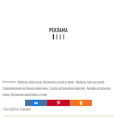
Категории:
Мебель для кухни
,
Интерьер кухни в доме
,
Мебель для гостиной
,
Современный интерьер квартиры
,
Стили интерьеров квартир
,
Дизайн интерьера
дома
,
Интерьер квартиры студии
Читайте также