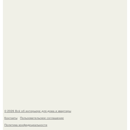
Эко - панно "Песочный Берег":
Стильная квартира в светлых приятных тонах.
© 2026 Всё об интерьере для дома и квартиры
Контакты
Пользовательское соглашение
Политика конфидециальности