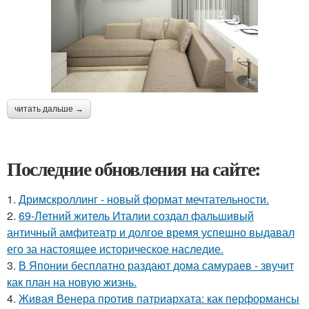
читать дальше →
Последние обновления на сайте:
1.
Дримскроллинг - новый формат мечтательности.
2.
69-Летний житель Италии создал фальшивый
античный амфитеатр и долгое время успешно выдавал
его за настоящее историческое наследие.
3.
В Японии бесплатно раздают дома самураев - звучит
как план на новую жизнь.
4.
Живая Венера против патриархата: как перформансы