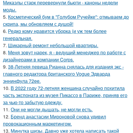
Микаэлы старк перевернули бьюти - каноны недели
моды.
5.
Косметический бум в "Голубом Ручейке": отмываем до
скрипа, мы обновляем с душой!
6.
Редко кому нравится уборка (и уж тем более
генеральная.
7.
Шикарный ремонт небольшой квартиры.
8.
Меня зовут нарек, я - ведущий менеджер по работе с
дизайнерами в компании Corps.
9.
38-Летняя певица Рианна снялась для издания экс -
главного редактора британского Vogue Эдварда
эннинфула 72ee.
10.
В 2022 году 72-летняя женщина случайно похитила
часть экспоната из музея Пикассо в Париже, приняв его
за чью-то забытую одежду.
11.
Они не могли дышать, не могли есть.
12.
Бренд анастасии Мироновой снова удивил
провокационным маркетингом.
13.
Минутка шизы. Давно уже хотела написать такой