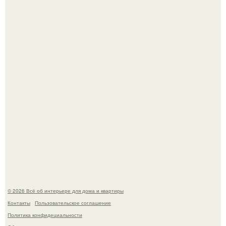
Литературная Москва. Дома - музеи писателей.
Это жилой комплекс в Париже, в пригороде нуази - ле -
гран.
© 2026 Всё об интерьере для дома и квартиры
Контакты
Пользовательское соглашение
Политика конфидециальности