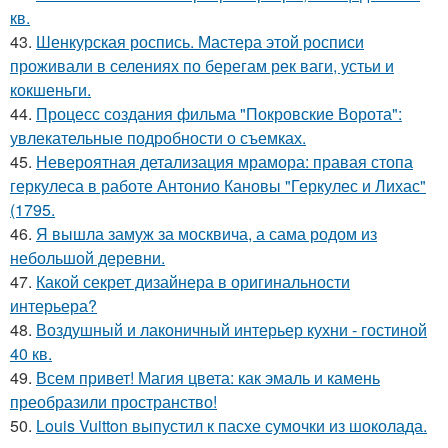
кв.
43.
Шенкурская роспись. Мастера этой росписи
проживали в селениях по берегам рек ваги, устьи и
кокшеньги.
44.
Процесс создания фильма "Покровские Ворота":
увлекательные подробности о съемках.
45.
Невероятная детализация мрамора: правая стопа
геркулеса в работе Антонио Кановы "Геркулес и Лихас"
(1795.
46.
Я вышла замуж за москвича, а сама родом из
небольшой деревни.
47.
Какой секрет дизайнера в оригинальности
интерьера?
48.
Воздушный и лаконичный интерьер кухни - гостиной
40 кв.
49.
Всем привет! Магия цвета: как эмаль и камень
преобразили пространство!
50.
Louis Vuitton выпустил к пасхе сумочки из шоколада.