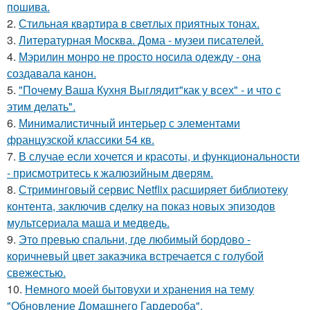
пошива.
2.
Стильная квартира в светлых приятных тонах.
3.
Литературная Москва. Дома - музеи писателей.
4.
Мэрилин монро не просто носила одежду - она
создавала канон.
5.
"Почему Ваша Кухня Выглядит"как у всех" - и что с
этим делать".
6.
Минималистичный интерьер с элементами
французской классики 54 кв.
7.
В случае если хочется и красоты, и функциональности
- присмотритесь к жалюзийным дверям.
8.
Стриминговый сервис Netflix расширяет библиотеку
контента, заключив сделку на показ новых эпизодов
мультсериала маша и медведь.
9.
Это превью спальни, где любимый бордово -
коричневый цвет заказчика встречается с голубой
свежестью.
10.
Немного моей бытовухи и хранения на тему
"Обновление Домашнего Гардероба".