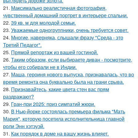
выглядеть дороже золота.
21.
Максимально реалистичная фотография,
чувственный домашний портрет в интерьере спальни.
22.
39 кв. м для молодой семьи.
23.
Уважаемые одногруппники, очень требуется совет.
24.
Многие, наверняка, слышали фразу "Среда - это
Третий Педагог".
25.
Прямой репортаж из вашей гостиной.
26.
Таким образом, если выбираете диван - посмотрите,
чтобы его собирали не в Индии.
27.
Маша, героиня нового выпуска, признавалась, что во
время ремонта она буквально была на грани срыва.
28.
Признавайтесь, какие цвета стен вас прям
раздражают?
29.
Гран-при 2025: приз симпатий жюри.
30.
В Нью-йорке состоялась премьера фильма "Мать
Мария", которую посетила исполнительница главной
роли Энн хэтэуэй.
31.
Как порядок в доме на вашу жизнь влияет.