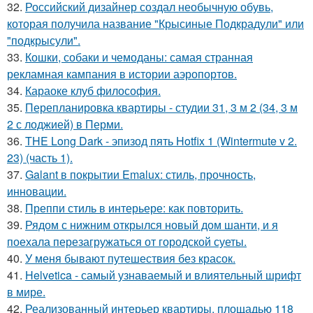
32.
Российский дизайнер создал необычную обувь,
которая получила название "Крысиные Подкрадули" или
"подкрысули".
33.
Кошки, собаки и чемоданы: самая странная
рекламная кампания в истории аэропортов.
34.
Караоке клуб философия.
35.
Перепланировка квартиры - студии 31, 3 м 2 (34, 3 м
2 с лоджией) в Перми.
36.
THE Long Dark - эпизод пять Hotfix 1 (Wintermute v 2.
23) (часть 1).
37.
Galant в покрытии Emalux: стиль, прочность,
инновации.
38.
Преппи стиль в интерьере: как повторить.
39.
Рядом с нижним открылся новый дом шанти, и я
поехала перезагружаться от городской суеты.
40.
У меня бывают путешествия без красок.
41.
Helvetica - самый узнаваемый и влиятельный шрифт
в мире.
42.
Реализованный интерьер квартиры, площадью 118