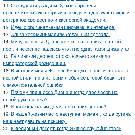
11.
Сотрудники усадьбы Кусково провели
просветительскую встречу и экскурсию для участников и
ветеранов сво военно-инженерной академии.
12.
Идеи с оригинальными ширмами в интерьере.
13.
Эльза хоск минимализм желанным сделала.
14.
Минутка шизы. Давно уже хотела написать такой
пост, и искренне надеюсь что я не одна такая шизанутая.
15.
Гатчинский дворец: от охотничьего замка до
императорской резиденции.
16.
В истории моды Жаклин Кеннеди - онассис осталась
иконой стиля, но в истории любви её второй брак - это
символ фатальной ошибки.
17.
Почему принцесса Диана иногда двое часов на
одной руке носила?
18.
Ищите красивый домик для своих цветов?
19.
В нашей жизни часто наступает момент, когда рутина
начинает давить на психику.
20.
Ювелирный десерт: когда Skittles случайно стали